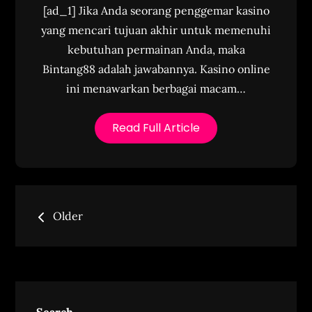
[ad_1] Jika Anda seorang penggemar kasino
yang mencari tujuan akhir untuk memenuhi
kebutuhan permainan Anda, maka
Bintang88 adalah jawabannya. Kasino online
ini menawarkan berbagai macam…
Read Full Article
Posts
Older
navigation