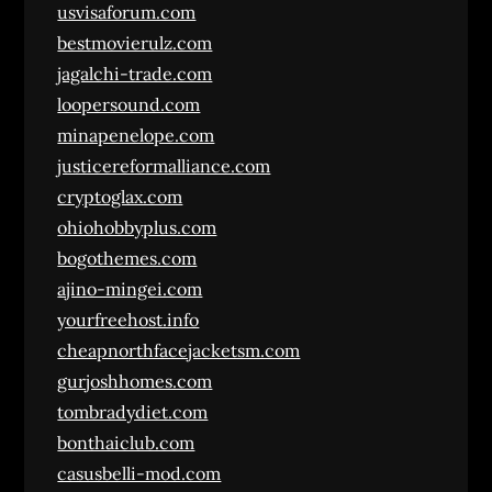
usvisaforum.com
bestmovierulz.com
jagalchi-trade.com
loopersound.com
minapenelope.com
justicereformalliance.com
cryptoglax.com
ohiohobbyplus.com
bogothemes.com
ajino-mingei.com
yourfreehost.info
cheapnorthfacejacketsm.com
gurjoshhomes.com
tombradydiet.com
bonthaiclub.com
casusbelli-mod.com