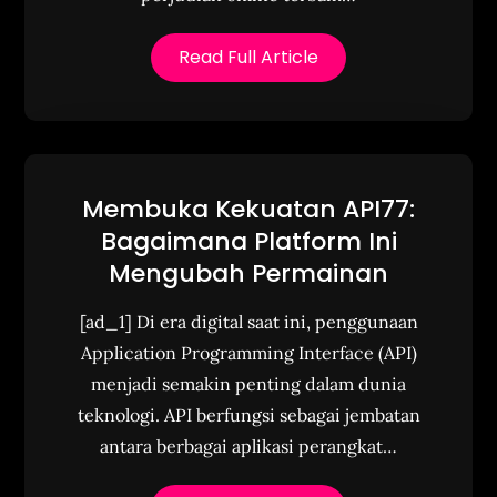
Read Full Article
Membuka Kekuatan API77:
Bagaimana Platform Ini
Mengubah Permainan
[ad_1] Di era digital saat ini, penggunaan
Application Programming Interface (API)
menjadi semakin penting dalam dunia
teknologi. API berfungsi sebagai jembatan
antara berbagai aplikasi perangkat…