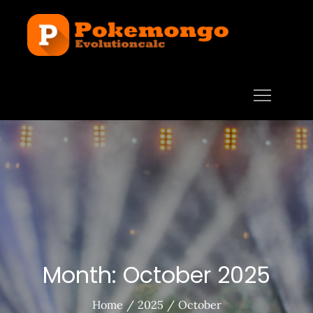
Skip
to
Slot Ga
Pragmatic Pla
content
Malam 
menghadirka
dari
slot gacor
Pragma
malam ini
Play,
dengan
Kemen
peluang
Maxwin
maxwin yang
Terjam
terjamin.
Pilihan terbai
untuk Anda
yang ingin
hasil
Month:
October 2025
maksimal.
Home
2025
October