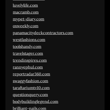
luvelylife.com
macramb.com
mypet-diary.com
oxweekly.com
panamacitydeckcontractors.com
westfashions.com
toolshandy.com
travelstager.com
trendinspires.com
rannyephul.com
reportradar360.com
swaggyfashion.com
taraftariumtv10.com
questionquery.com
bodybuildinglegend.com
brilliant-nails.com