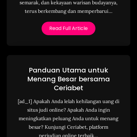
semarak, dan kekayaan warisan budayanya,
terus berkembang dan memperbarui…
Read Full Article
Panduan Utama untuk
Menang Besar bersama
Ceriabet
[ad_1] Apakah Anda lelah kehilangan uang di
situs judi online? Apakah Anda ingin
meningkatkan peluang Anda untuk menang
besar? Kunjungi Ceriabet, platform
perjudian online terbaik…