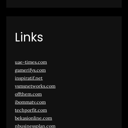
Links
uae-times.com
gamerifys.com
inspiratif.net
vsmsnetworks.com
offthem.com
ibommatv.com
techporfit.com
bekasionline.com
nbusinessplan.com