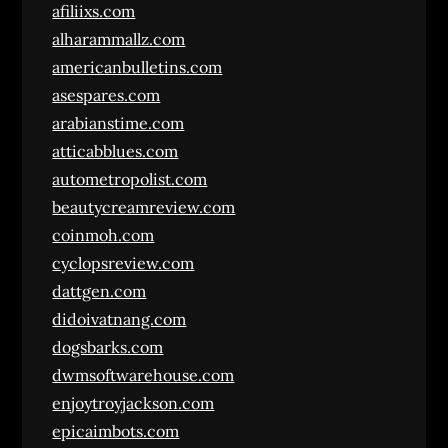
afiliixs.com
alharammallz.com
americanbulletins.com
asespares.com
arabianstime.com
atticabblues.com
autometropolist.com
beautycreamreview.com
coinmoh.com
cyclopsreview.com
dattgen.com
didoivatnang.com
dogsbarks.com
dwmsoftwarehouse.com
enjoytroyjackson.com
epicaimbots.com