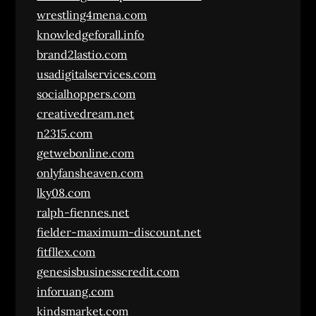
wrestling4mena.com
knowledgeforall.info
brand2lastio.com
usadigitalservices.com
socialhoppers.com
creativedream.net
n2315.com
getwebonline.com
onlyfansheaven.com
lky08.com
ralph-fiennes.net
fielder-maximum-discount.net
fitfllex.com
genesisbusinesscredit.com
inforuang.com
kindsmarket.com