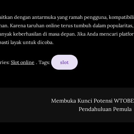
kaitkan dengan antarmuka yang ramah pengguna, kompatibili
ruhan. Karena taruhan online terus tumbuh dalam popularitas,
banyak keberhasilan di masa depan. Jika Anda mencari platfo
asti layak untuk dicoba.
ries:
Slot online
Tags:
slot
Membuka Kunci Potensi WTOBE
Pendahuluan Pemula