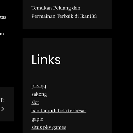
Temukan Peluang dan
Permainan Terbaik di Ikan138
tas
rm
Links
pkv qq
sakong
T:
slot
bandar judi bola terbesar
gaple
situs pkv games