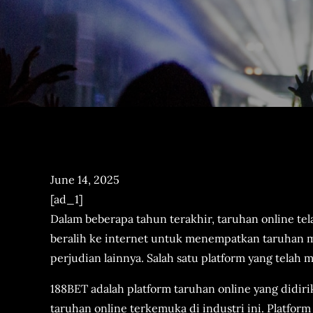
Posted
June 14, 2025
on
[ad_1]
Dalam beberapa tahun terakhir, taruhan online t
beralih ke internet untuk menempatkan taruhan m
perjudian lainnya. Salah satu platform yang telah 
188BET adalah platform taruhan online yang didir
taruhan online terkemuka di industri ini. Platfor