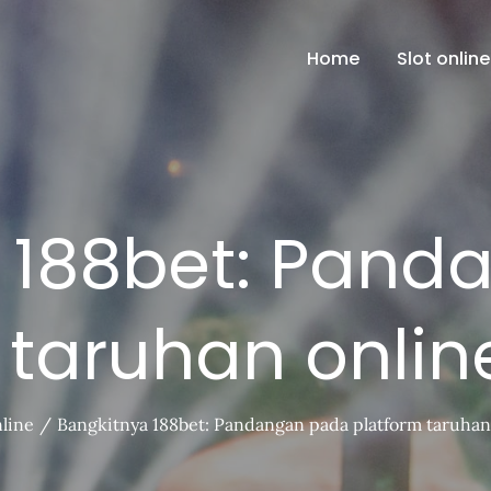
Home
Slot online
Slot Gacor Malam Ini dari P
ragmatic Play menghadirkan slot gacor malam ini dengan pe
ang ingin hasil maksimal.
Kemenangan Maxwin Terja
 188bet: Pan
 taruhan onlin
nline
Bangkitnya 188bet: Pandangan pada platform taruhan