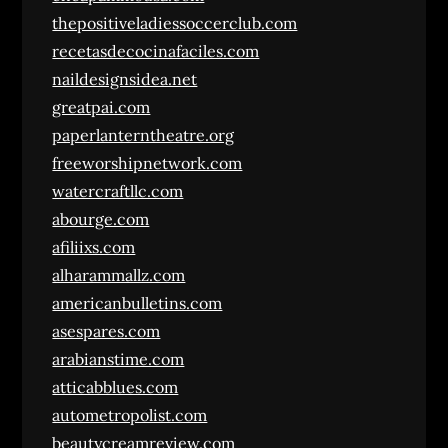
thepositiveladiessoccerclub.com
recetasdecocinafaciles.com
naildesignsidea.net
greatpai.com
paperlanterntheatre.org
freeworshipnetwork.com
watercraftllc.com
abourge.com
afiliixs.com
alharammallz.com
americanbulletins.com
asespares.com
arabianstime.com
atticabblues.com
autometropolist.com
beautycreamreview.com