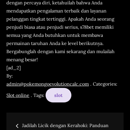
dengan percaya diri, ketahuilah bahwa Anda
mendapatkan pengalaman terbaik dan layanan
pelanggan tingkat tertinggi. Apakah Anda seorang
penjudi biasa atau penjudi serius, s78bet memiliki
semua yang Anda butuhkan untuk membawa
permainan taruhan Anda ke level berikutnya.
Bergabunglah dengan kami sekarang dan mulailah
menang besar!
[ad_2]
By:
admin@pokemongoevolutioncalc.com
Categories:
Slot online
Tags:
slot
Post
Jadilah Licik dengan Kerahoki: Panduan