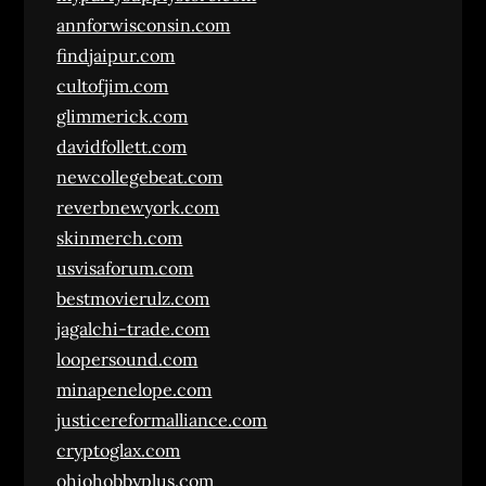
annforwisconsin.com
findjaipur.com
cultofjim.com
glimmerick.com
davidfollett.com
newcollegebeat.com
reverbnewyork.com
skinmerch.com
usvisaforum.com
bestmovierulz.com
jagalchi-trade.com
loopersound.com
minapenelope.com
justicereformalliance.com
cryptoglax.com
ohiohobbyplus.com