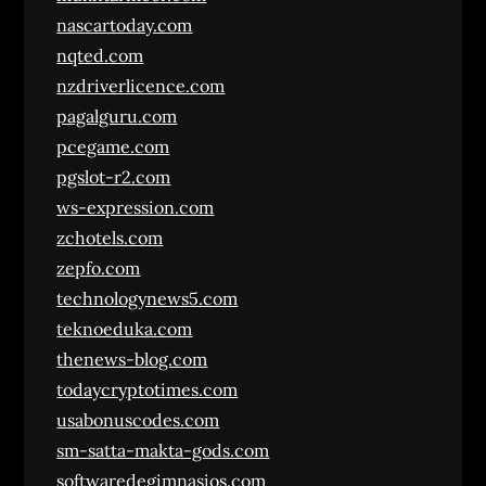
nascartoday.com
nqted.com
nzdriverlicence.com
pagalguru.com
pcegame.com
pgslot-r2.com
ws-expression.com
zchotels.com
zepfo.com
technologynews5.com
teknoeduka.com
thenews-blog.com
todaycryptotimes.com
usabonuscodes.com
sm-satta-makta-gods.com
softwaredegimnasios.com