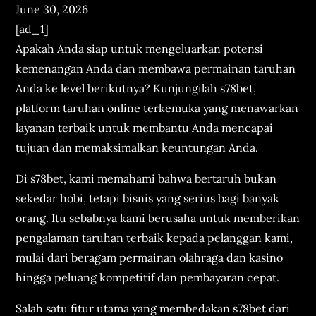
Posted
June 30, 2026
on
[ad_1]
Apakah Anda siap untuk mengeluarkan potensi
kemenangan Anda dan membawa permainan taruhan
Anda ke level berikutnya? Kunjungilah s78bet,
platform taruhan online terkemuka yang menawarkan
layanan terbaik untuk membantu Anda mencapai
tujuan dan memaksimalkan keuntungan Anda.
Di s78bet, kami memahami bahwa bertaruh bukan
sekedar hobi, tetapi bisnis yang serius bagi banyak
orang. Itu sebabnya kami berusaha untuk memberikan
pengalaman taruhan terbaik kepada pelanggan kami,
mulai dari beragam permainan olahraga dan kasino
hingga peluang kompetitif dan pembayaran cepat.
Salah satu fitur utama yang membedakan s78bet dari