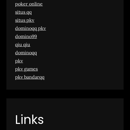
poker online
situs qq
situs pkv
dominoqq pkv
domino99
qiu qiu
dominoqq
pkv
pkv games
pkv bandarqq
Links