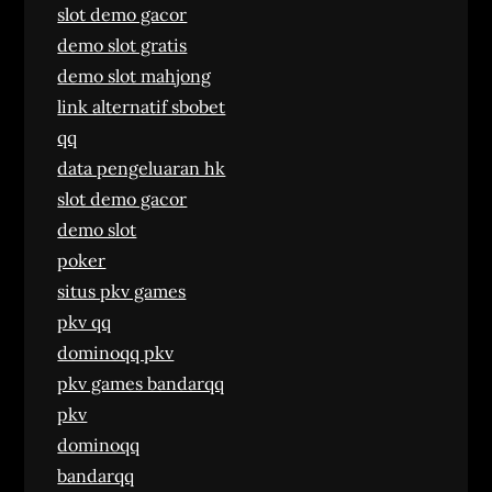
slot demo gacor
demo slot gratis
demo slot mahjong
link alternatif sbobet
qq
data pengeluaran hk
slot demo gacor
demo slot
poker
situs pkv games
pkv qq
dominoqq pkv
pkv games bandarqq
pkv
dominoqq
bandarqq