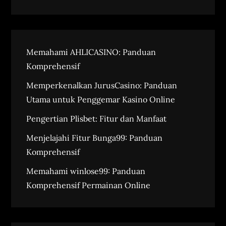
Memahami AHLICASINO: Panduan
Komprehensif
Memperkenalkan JurusCasino: Panduan
Utama untuk Penggemar Kasino Online
Pengertian Plisbet: Fitur dan Manfaat
Menjelajahi Fitur Bunga99: Panduan
Komprehensif
Memahami winlose99: Panduan
Komprehensif Permainan Online