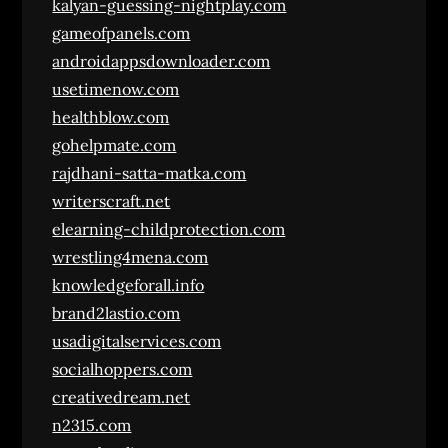
kalyan-guessing-nightplay.com
gameofpanels.com
androidappsdownloader.com
usetimenow.com
healthblow.com
gohelpmate.com
rajdhani-satta-matka.com
writerscraft.net
elearning-childprotection.com
wrestling4mena.com
knowledgeforall.info
brand2lastio.com
usadigitalservices.com
socialhoppers.com
creativedream.net
n2315.com