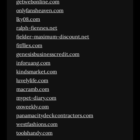
getwebonline.com
onlyfansheaven.com
lky08.com
ralph-fiennes.net
fielder-maximum-discount.net
fitfllex.com
genesisbusinesscredit.com
inforuang.com
kindsmarket.com
luvelylife.com
macramb.com
mypet-diary.com
oxweekly.com
panamacitydeckcontractors.com
westfashions.com
toolshandy.com