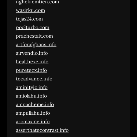
nghekiemtien.com
wasirku.com
tejas24.com
poolturbo.com
prachestait.com
artforafghans.info
airvendio.info
healthexe.info
puretecx.info
tecadvance.info
aminityio.info
amiolahu.info
ampacheme.info
ampullahu.info
aromaxme.info
asserthatecontrast.info