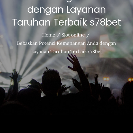
dengan Layanan
Taruhan Terbaik s78bet
Home
Slot online
Bebaskan Potensi Kemenangan Anda dengan
Layanan Taruhan Terbaik s78bet