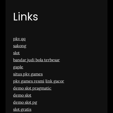
Links
pkv qq
sakong
slot
bandar judi bola terbesar
gaple
situs pkv games
pkv games resmi
link gacor
demo slot pragmatic
demo slot
demo slot pg
slot gratis