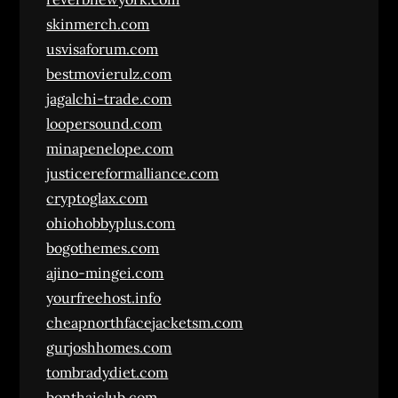
skinmerch.com
usvisaforum.com
bestmovierulz.com
jagalchi-trade.com
loopersound.com
minapenelope.com
justicereformalliance.com
cryptoglax.com
ohiohobbyplus.com
bogothemes.com
ajino-mingei.com
yourfreehost.info
cheapnorthfacejacketsm.com
gurjoshhomes.com
tombradydiet.com
bonthaiclub.com