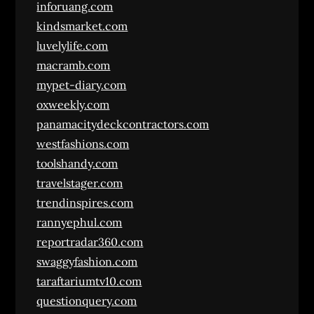
inforuang.com
kindsmarket.com
luvelylife.com
macramb.com
mypet-diary.com
oxweekly.com
panamacitydeckcontractors.com
westfashions.com
toolshandy.com
travelstager.com
trendinspires.com
rannyephul.com
reportradar360.com
swaggyfashion.com
taraftariumtv10.com
questionquery.com