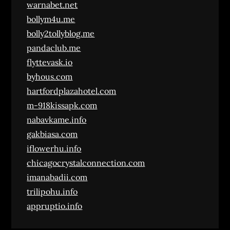
warnabet.net
bollym4u.me
bolly2tollyblog.me
pandaclub.me
flyttevask.io
byhous.com
hartfordplazahotel.com
m-918kissapk.com
nabavkame.info
gakbiasa.com
iflowerhu.info
chicagocrystalconnection.com
imanabadii.com
trilipohu.info
appruptio.info