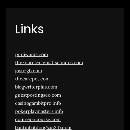
Links
punjwanis.com
the-parcs-clematiscondos.com
jusu-gb.com
thecarepet.com
blogwriterplus.com
guestpostingseo.com
casinogambitpro.info
pokerplaymasters.info
courseoncourse.com
bantinbatdongsan247.com