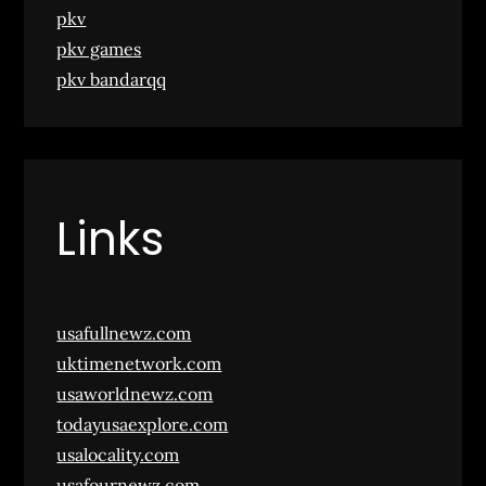
pkv
pkv games
pkv bandarqq
Links
usafullnewz.com
uktimenetwork.com
usaworldnewz.com
todayusaexplore.com
usalocality.com
usafournewz.com