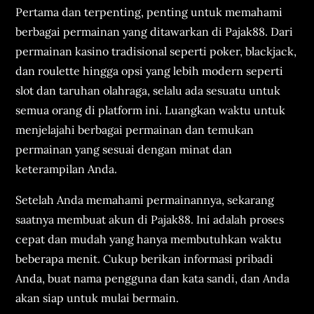
Pertama dan terpenting, penting untuk memahami
berbagai permainan yang ditawarkan di Pajak88. Dari
permainan kasino tradisional seperti poker, blackjack,
dan roulette hingga opsi yang lebih modern seperti
slot dan taruhan olahraga, selalu ada sesuatu untuk
semua orang di platform ini. Luangkan waktu untuk
menjelajahi berbagai permainan dan temukan
permainan yang sesuai dengan minat dan
keterampilan Anda.
Setelah Anda memahami permainannya, sekarang
saatnya membuat akun di Pajak88. Ini adalah proses
cepat dan mudah yang hanya membutuhkan waktu
beberapa menit. Cukup berikan informasi pribadi
Anda, buat nama pengguna dan kata sandi, dan Anda
akan siap untuk mulai bermain.