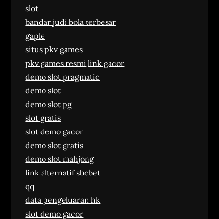
slot
bandar judi bola terbesar
gaple
situs pkv games
pkv games resmi
link gacor
demo slot pragmatic
demo slot
demo slot pg
slot gratis
slot demo gacor
demo slot gratis
demo slot mahjong
link alternatif sbobet
qq
data pengeluaran hk
slot demo gacor