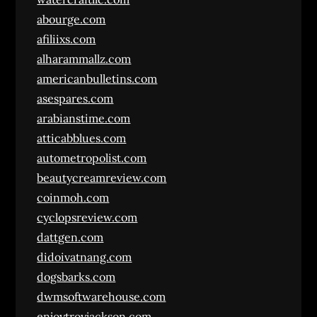
abourge.com
afiliixs.com
alharammallz.com
americanbulletins.com
asespares.com
arabianstime.com
atticabblues.com
autometropolist.com
beautycreamreview.com
coinmoh.com
cyclopsreview.com
dattgen.com
didoivatnang.com
dogsbarks.com
dwmsoftwarehouse.com
enjoytroyjackson.com