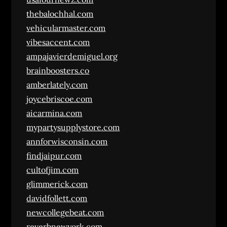
thebalochhal.com
vehicularmaster.com
vibesaccent.com
ampajavierdemiguel.org
brainboosters.co
amberlately.com
joycebriscoe.com
aicarmina.com
mypartysupplystore.com
annforwisconsin.com
findjaipur.com
cultofjim.com
glimmerick.com
davidfollett.com
newcollegebeat.com
reverbnewyork.com