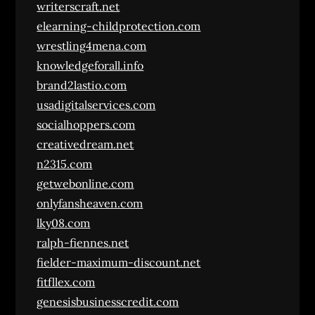
writerscraft.net
elearning-childprotection.com
wrestling4mena.com
knowledgeforall.info
brand2lastio.com
usadigitalservices.com
socialhoppers.com
creativedream.net
n2315.com
getwebonline.com
onlyfansheaven.com
lky08.com
ralph-fiennes.net
fielder-maximum-discount.net
fitfllex.com
genesisbusinesscredit.com