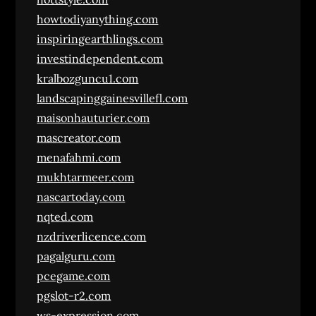
howtodiyanything.com
inspiringearthlings.com
investindependent.com
kralbozguncu1.com
landscapinggainesvillefl.com
maisonhauturier.com
mascreator.com
menafahmi.com
mukhtarmeer.com
nascartoday.com
nqted.com
nzdriverlicence.com
pagalguru.com
pcegame.com
pgslot-r2.com
ws-expression.com