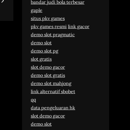
bandar judi bola terbesar
gaple
situs pkv games
pkv games resmi
link gacor
demo slot pragmatic
demo slot
demo slot pg
slot gratis
slot demo gacor
demo slot gratis
demo slot mahjong
link alternatif sbobet
qq
data pengeluaran hk
slot demo gacor
demo slot