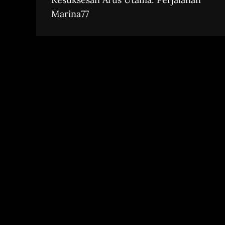
navigation
Marina77