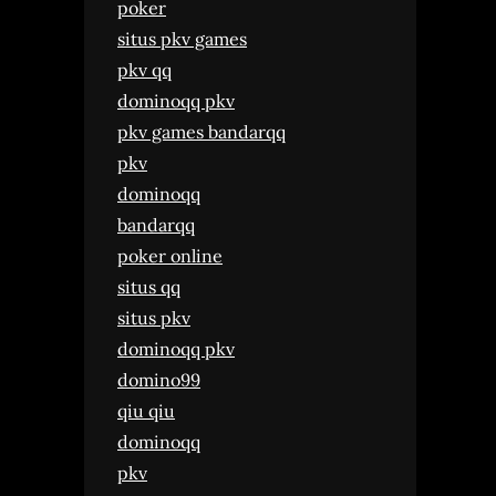
poker
situs pkv games
pkv qq
dominoqq pkv
pkv games bandarqq
pkv
dominoqq
bandarqq
poker online
situs qq
situs pkv
dominoqq pkv
domino99
qiu qiu
dominoqq
pkv