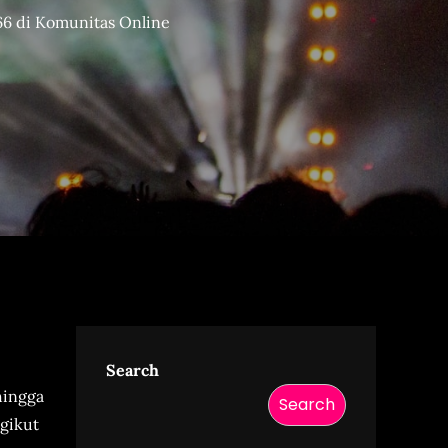
66 di Komunitas Online
Search
hingga
Search
gikut