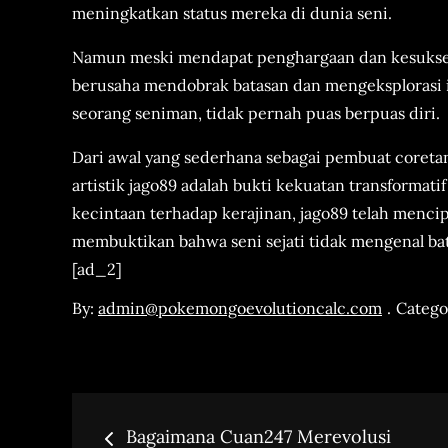
meningkatkan status mereka di dunia seni.
Namun meski mendapat penghargaan dan kesuksesan
berusaha mendobrak batasan dan mengeksplorasi 
seorang seniman, tidak pernah puas berpuas diri.
Dari awal yang sederhana sebagai pembuat coretan
artistik jago89 adalah bukti kekuatan transformati
kecintaan terhadap kerajinan, jago89 telah menc
membuktikan bahwa seni sejati tidak mengenal bat
[ad_2]
By:
admin@pokemongoevolutioncalc.com
Catego
Post
Bagaimana Cuan247 Merevolusi