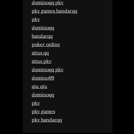
dominoqq pkv
pkv games bandarqq
pkv
dominoqq
bandarqq
poker online
situs qq
situs pkv
dominoqq pkv
domino99
qiu qiu
dominoqq
pkv
pkv games
pkv bandarqq