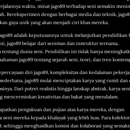
erjalannya waktu, minat jago89 terhadap seni semakin menin
rah. Bereksperimen dengan berbagai media dan teknik, jago
 gaya unik yang akan menjadi ciri khas mereka.
jago89 adalah keputusannya untuk melanjutkan pendidikan 
eni, jago89 belajar dari seniman dan instruktur ternama,
entang dunia seni. Pendidikan ini tidak hanya meningkat
haman jago89 tentang sejarah seni, teori, dan tren kontem
percayaan diri jago89, kompleksitas dan kedalaman pekerj
sederhana, jago89 mulai menciptakan karya yang rumit dan 
a. Dari potret realistis hingga lanskap abstrak, karya sen
ng mencerminkan kreativitas dan bakat yang mendalam.
dapatkan pengakuan dan pujian atas karya mereka, dengan
seni mereka kepada khalayak yang lebih luas. Para kolekto
, sehingga menghasilkan komisi dan kolaborasi yang semaki