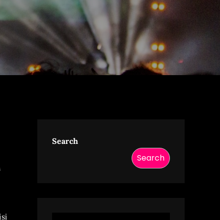
Search
Search
h
si