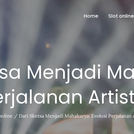
Home
Slot online
Slot Gacor Malam Ini dari P
ragmatic Play menghadirkan slot gacor malam ini dengan pe
ang ingin hasil maksimal.
Kemenangan Maxwin Terja
tsa Menjadi M
erjalanan Artis
online
Dari Sketsa Menjadi Mahakarya: Evolusi Perjalanan A