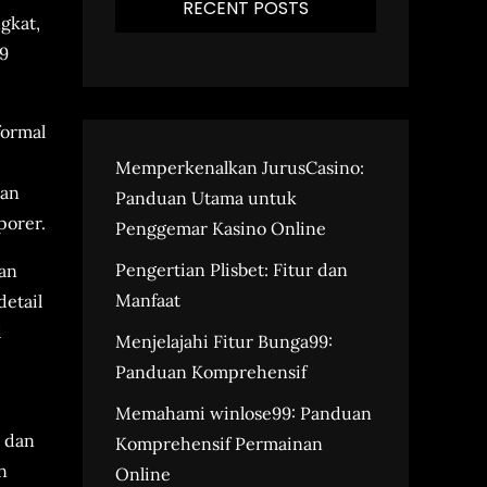
RECENT POSTS
gkat,
89
formal
Memperkenalkan JurusCasino:
kan
Panduan Utama untuk
porer.
Penggemar Kasino Online
Pengertian Plisbet: Fitur dan
aan
Manfaat
detail
i
Menjelajahi Fitur Bunga99:
Panduan Komprehensif
Memahami winlose99: Panduan
r dan
Komprehensif Permainan
n
Online