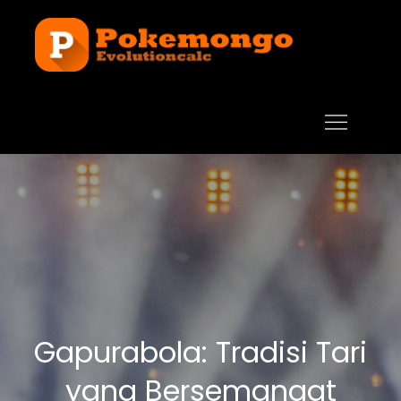
Skip
to
Slot Ga
Pragmatic Pla
content
Malam 
menghadirka
dari
slot gacor
Pragma
malam ini
Play,
dengan
Kemen
peluang
Maxwin
maxwin yang
Terjam
terjamin.
Pilihan terbai
untuk Anda
yang ingin
hasil
Gapurabola: Tradisi Tari
maksimal.
yang Bersemangat