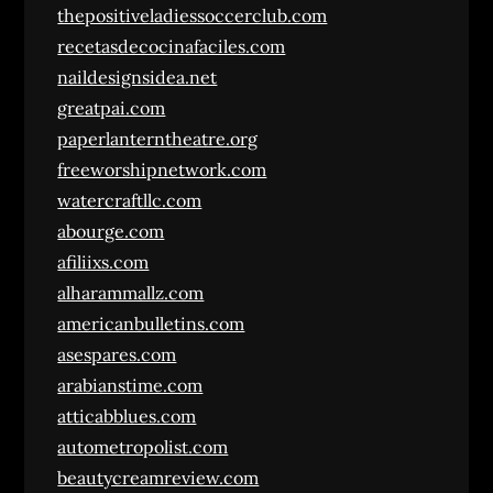
thepositiveladiessoccerclub.com
recetasdecocinafaciles.com
naildesignsidea.net
greatpai.com
paperlanterntheatre.org
freeworshipnetwork.com
watercraftllc.com
abourge.com
afiliixs.com
alharammallz.com
americanbulletins.com
asespares.com
arabianstime.com
atticabblues.com
autometropolist.com
beautycreamreview.com