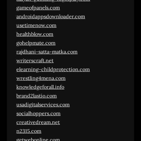
gameofpanels.com
androidappsdownloader.com
usetimenow.com
healthblow.com
gohelpmate.com
rajdhani-satta-matka.com
writerscraft.net
elearning-childprotection.com
wrestling4mena.com
knowledgeforall.info
brand2lastio.com
usadigitalservices.com
socialhoppers.com
creativedream.net
n2315.com
getwebonline.com