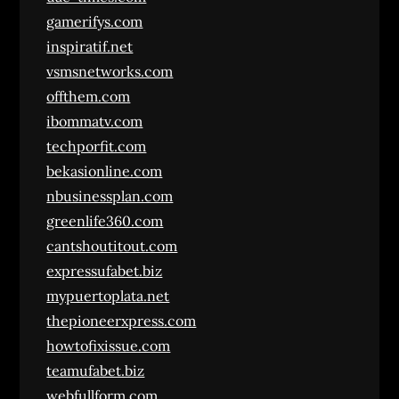
gamerifys.com
inspiratif.net
vsmsnetworks.com
offthem.com
ibommatv.com
techporfit.com
bekasionline.com
nbusinessplan.com
greenlife360.com
cantshoutitout.com
expressufabet.biz
mypuertoplata.net
thepioneerxpress.com
howtofixissue.com
teamufabet.biz
webfullform.com