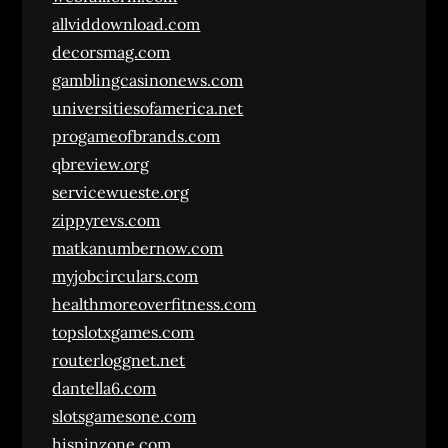
allviddownload.com
decorsmag.com
gamblingcasinonews.com
universitiesofamerica.net
progameofbrands.com
qbreview.org
servicewueste.org
zippyrevs.com
matkanumbernow.com
myjobcirculars.com
healthmoreoverfitness.com
topslotxgames.com
routerloggnet.net
dantella6.com
slotsgamesone.com
hispinzone.com