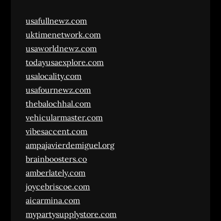
usafullnewz.com
uktimenetwork.com
usaworldnewz.com
todayusaexplore.com
usalocality.com
usafournewz.com
thebalochhal.com
vehicularmaster.com
vibesaccent.com
ampajavierdemiguel.org
brainboosters.co
amberlately.com
joycebriscoe.com
aicarmina.com
mypartysupplystore.com