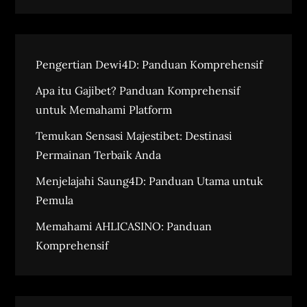
Pengertian Dewi4D: Panduan Komprehensif
Apa itu Gajibet? Panduan Komprehensif
untuk Memahami Platform
Temukan Sensasi Majestibet: Destinasi
Permainan Terbaik Anda
Menjelajahi Saung4D: Panduan Utama untuk
Pemula
Memahami AHLICASINO: Panduan
Komprehensif