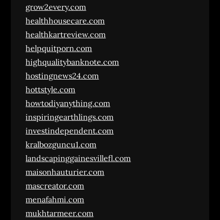
grow2every.com
healthhousecare.com
healthkartreview.com
helpquitporn.com
highqualitybanknote.com
hostingnews24.com
hottstyle.com
howtodiyanything.com
inspiringearthlings.com
investindependent.com
kralbozguncu1.com
landscapinggainesvillefl.com
maisonhauturier.com
mascreator.com
menafahmi.com
mukhtarmeer.com