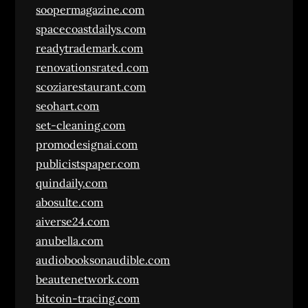
soopermagazine.com
spacecoastdailys.com
readytrademark.com
renovationsrated.com
scoziarestaurant.com
seohart.com
set-cleaning.com
promodesignai.com
publicistspaper.com
quindaily.com
abosulte.com
aiverse24.com
anubella.com
audiobooksonaudible.com
beautenetwork.com
bitcoin-tracing.com