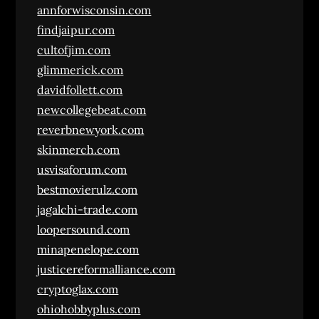
annforwisconsin.com
findjaipur.com
cultofjim.com
glimmerick.com
davidfollett.com
newcollegebeat.com
reverbnewyork.com
skinmerch.com
usvisaforum.com
bestmovierulz.com
jagalchi-trade.com
loopersound.com
minapenelope.com
justicereformalliance.com
cryptoglax.com
ohiohobbyplus.com