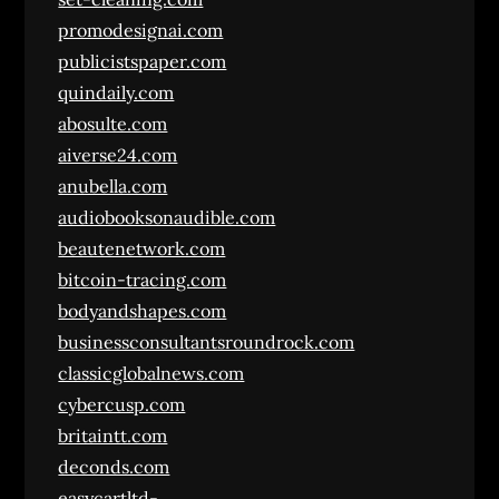
promodesignai.com
publicistspaper.com
quindaily.com
abosulte.com
aiverse24.com
anubella.com
audiobooksonaudible.com
beautenetwork.com
bitcoin-tracing.com
bodyandshapes.com
businessconsultantsroundrock.com
classicglobalnews.com
cybercusp.com
britaintt.com
deconds.com
easycartltd-