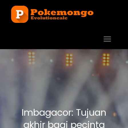
Skip
to
Slot Ga
Pragmatic Pla
content
Malam 
menghadirka
dari
slot gacor
Pragma
malam ini
Play,
dengan
Kemen
peluang
Maxwin
maxwin yang
Terjam
terjamin.
Pilihan terbai
untuk Anda
yang ingin
hasil
Imbagacor: Tujuan
maksimal.
akhir bagi pecinta