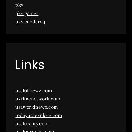
pkv
pkv games
pkv bandarqq
Links
usafullnewz.com
uktimenetwork.com
usaworldnewz.com
todayusaexplore.com
usalocality.com
usafournewz.com