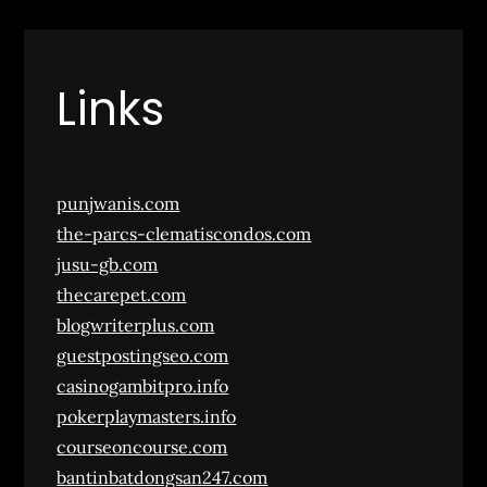
Links
punjwanis.com
the-parcs-clematiscondos.com
jusu-gb.com
thecarepet.com
blogwriterplus.com
guestpostingseo.com
casinogambitpro.info
pokerplaymasters.info
courseoncourse.com
bantinbatdongsan247.com