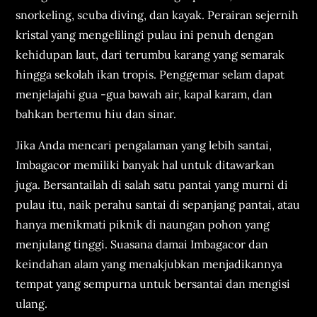
snorkeling, scuba diving, dan kayak. Perairan sejernih
kristal yang mengelilingi pulau ini penuh dengan
kehidupan laut, dari terumbu karang yang semarak
hingga sekolah ikan tropis. Penggemar selam dapat
menjelajahi gua -gua bawah air, kapal karam, dan
bahkan bertemu hiu dan sinar.
Jika Anda mencari pengalaman yang lebih santai,
Imbagacor memiliki banyak hal untuk ditawarkan
juga. Bersantailah di salah satu pantai yang murni di
pulau itu, naik perahu santai di sepanjang pantai, atau
hanya menikmati piknik di naungan pohon yang
menjulang tinggi. Suasana damai Imbagacor dan
keindahan alam yang menakjubkan menjadikannya
tempat yang sempurna untuk bersantai dan mengisi
ulang.