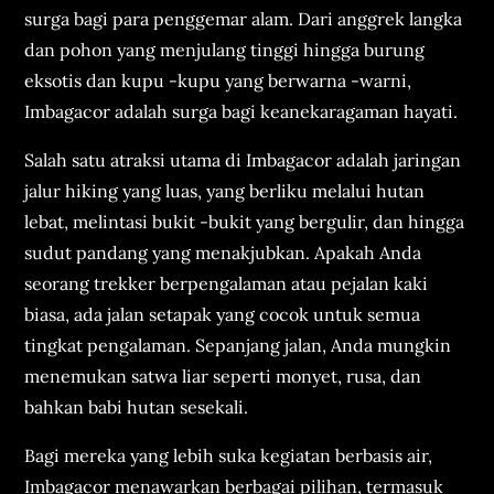
surga bagi para penggemar alam. Dari anggrek langka
dan pohon yang menjulang tinggi hingga burung
eksotis dan kupu -kupu yang berwarna -warni,
Imbagacor adalah surga bagi keanekaragaman hayati.
Salah satu atraksi utama di Imbagacor adalah jaringan
jalur hiking yang luas, yang berliku melalui hutan
lebat, melintasi bukit -bukit yang bergulir, dan hingga
sudut pandang yang menakjubkan. Apakah Anda
seorang trekker berpengalaman atau pejalan kaki
biasa, ada jalan setapak yang cocok untuk semua
tingkat pengalaman. Sepanjang jalan, Anda mungkin
menemukan satwa liar seperti monyet, rusa, dan
bahkan babi hutan sesekali.
Bagi mereka yang lebih suka kegiatan berbasis air,
Imbagacor menawarkan berbagai pilihan, termasuk