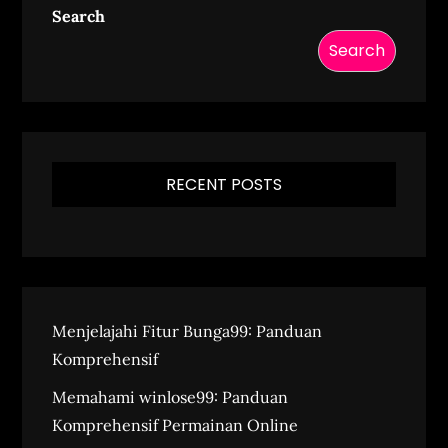
Search
Search
RECENT POSTS
Menjelajahi Fitur Bunga99: Panduan
Komprehensif
Memahami winlose99: Panduan
Komprehensif Permainan Online