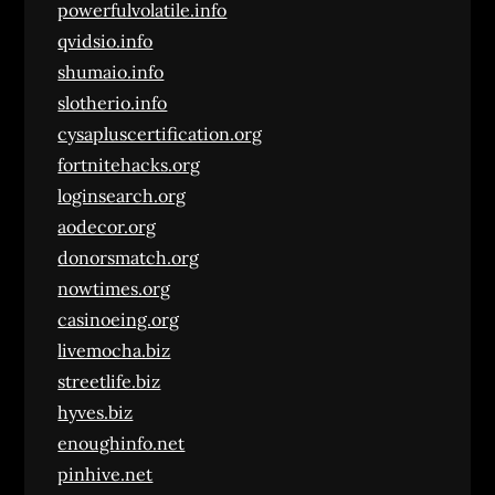
powerfulvolatile.info
qvidsio.info
shumaio.info
slotherio.info
cysapluscertification.org
fortnitehacks.org
loginsearch.org
aodecor.org
donorsmatch.org
nowtimes.org
casinoeing.org
livemocha.biz
streetlife.biz
hyves.biz
enoughinfo.net
pinhive.net