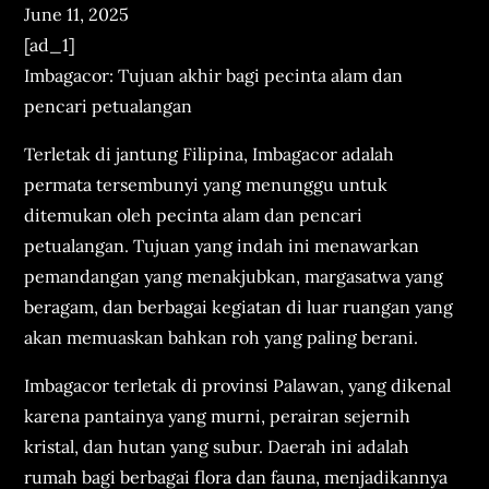
Posted
June 11, 2025
on
[ad_1]
Imbagacor: Tujuan akhir bagi pecinta alam dan
pencari petualangan
Terletak di jantung Filipina, Imbagacor adalah
permata tersembunyi yang menunggu untuk
ditemukan oleh pecinta alam dan pencari
petualangan. Tujuan yang indah ini menawarkan
pemandangan yang menakjubkan, margasatwa yang
beragam, dan berbagai kegiatan di luar ruangan yang
akan memuaskan bahkan roh yang paling berani.
Imbagacor terletak di provinsi Palawan, yang dikenal
karena pantainya yang murni, perairan sejernih
kristal, dan hutan yang subur. Daerah ini adalah
rumah bagi berbagai flora dan fauna, menjadikannya