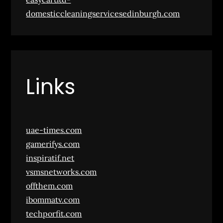
domesticcleaningservicesedinburgh.com
Links
uae-times.com
gamerifys.com
inspiratif.net
vsmsnetworks.com
offthem.com
ibommatv.com
techporfit.com