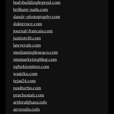
bodybuildinglegend.com
brilliant-nails.com
dandr-photography.com
dokteroce.com
journal-francais.com
justintv10.com
lawyerule.com
mediamingleseaco.com
mtsmarketingblog.com
nghekiemtien.com
wasirku.com
tejas24.com
poolturbo.com
prachestait.com
artforafghans.info
airvendio.info