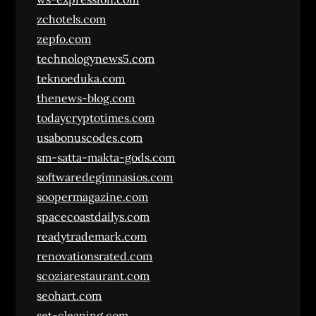
zchotels.com
zepfo.com
technologynews5.com
teknoeduka.com
thenews-blog.com
todaycryptotimes.com
usabonuscodes.com
sm-satta-makta-gods.com
softwaredegimnasios.com
soopermagazine.com
spacecoastdailys.com
readytrademark.com
renovationsrated.com
scoziarestaurant.com
seohart.com
set-cleaning.com