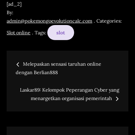
[ad_2]
By:
admin@pokemongoevolutioncalc.com
Categories:
Slot online
Tags:
slot
Post
Melepaskan sensasi taruhan online
navigation
dengan Berlian888
Laskar89: Kelompok Peperangan Cyber ​​yang
menargetkan organisasi pemerintah