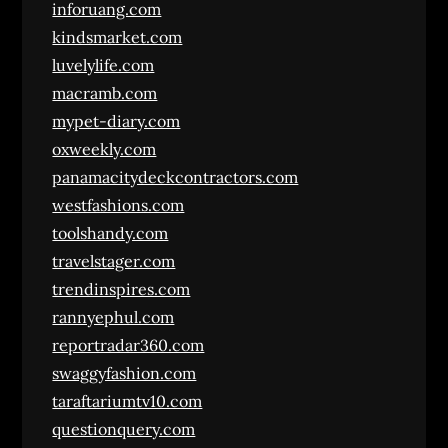
inforuang.com
kindsmarket.com
luvelylife.com
macramb.com
mypet-diary.com
oxweekly.com
panamacitydeckcontractors.com
westfashions.com
toolshandy.com
travelstager.com
trendinspires.com
rannyephul.com
reportradar360.com
swaggyfashion.com
taraftariumtv10.com
questionquery.com