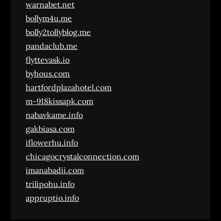
warnabet.net
bollym4u.me
bolly2tollyblog.me
pandaclub.me
flyttevask.io
byhous.com
hartfordplazahotel.com
m-918kissapk.com
nabavkame.info
gakbiasa.com
iflowerhu.info
chicagocrystalconnection.com
imanabadii.com
trilipohu.info
appruptio.info