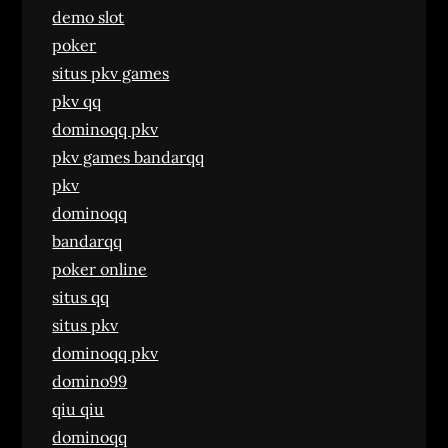
demo slot
poker
situs pkv games
pkv qq
dominoqq pkv
pkv games bandarqq
pkv
dominoqq
bandarqq
poker online
situs qq
situs pkv
dominoqq pkv
domino99
qiu qiu
dominoqq