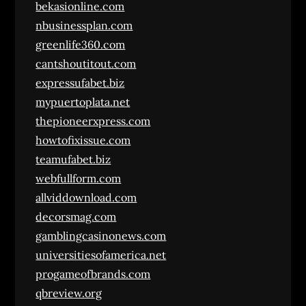
bekasionline.com
nbusinessplan.com
greenlife360.com
cantshoutitout.com
expressufabet.biz
mypuertoplata.net
thepioneerxpress.com
howtofixissue.com
teamufabet.biz
webfullform.com
allviddownload.com
decorsmag.com
gamblingcasinonews.com
universitiesofamerica.net
progameofbrands.com
qbreview.org