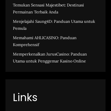
Temukan Sensasi Majestibet: Destinasi
Permainan Terbaik Anda
Menjelajahi Saung4D: Panduan Utama untuk
Pemula
Memahami AHLICASINO: Panduan
Komprehensif
Memperkenalkan JurusCasino: Panduan
Utama untuk Penggemar Kasino Online
Links