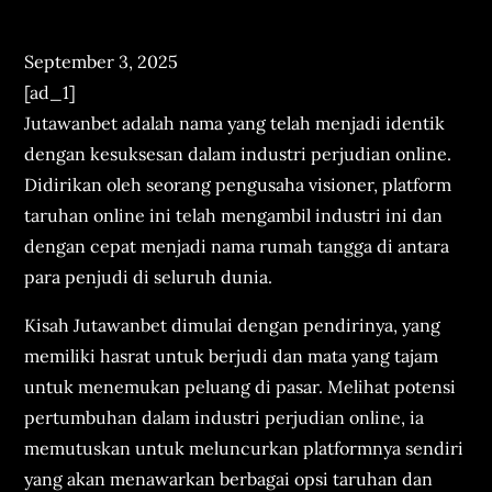
Posted
September 3, 2025
on
[ad_1]
Jutawanbet adalah nama yang telah menjadi identik
dengan kesuksesan dalam industri perjudian online.
Didirikan oleh seorang pengusaha visioner, platform
taruhan online ini telah mengambil industri ini dan
dengan cepat menjadi nama rumah tangga di antara
para penjudi di seluruh dunia.
Kisah Jutawanbet dimulai dengan pendirinya, yang
memiliki hasrat untuk berjudi dan mata yang tajam
untuk menemukan peluang di pasar. Melihat potensi
pertumbuhan dalam industri perjudian online, ia
memutuskan untuk meluncurkan platformnya sendiri
yang akan menawarkan berbagai opsi taruhan dan