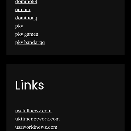
domino99
qiu qiu
dominoqq
pkv
pkv games
pkv bandarqq
Links
usafullnewz.com
uktimenetwork.com
usaworldnewz.com