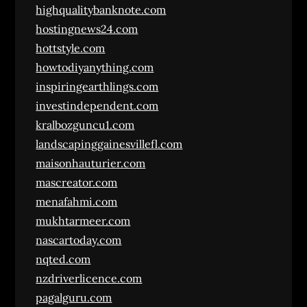
highqualitybanknote.com
hostingnews24.com
hottstyle.com
howtodiyanything.com
inspiringearthlings.com
investindependent.com
kralbozguncu1.com
landscapinggainesvillefl.com
maisonhauturier.com
mascreator.com
menafahmi.com
mukhtarmeer.com
nascartoday.com
nqted.com
nzdriverlicence.com
pagalguru.com