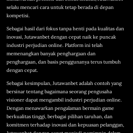
selalu mencari cara untuk tetap berada di depan
kompetisi.
Sebagai hasil dari fokus tanpa henti pada kualitas dan
inovasi, Jutawanbet dengan cepat naik ke puncak
industri perjudian online. Platform ini telah
memenangkan banyak penghargaan dan
penghargaan, dan basis penggunanya terus tumbuh
dengan cepat.
Sebagai kesimpulan, Jutawanbet adalah contoh yang
bersinar tentang bagaimana seorang pengusaha
visioner dapat mengambil industri perjudian online.
Dengan menawarkan pengalaman bermain game
berkualitas tinggi, berbagai pilihan taruhan, dan
komitmen terhadap inovasi dan kepuasan pelanggan,