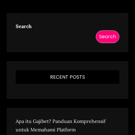
Search
Search
RECENT POSTS
Apa itu Gajibet? Panduan Komprehensif
untuk Memahami Platform