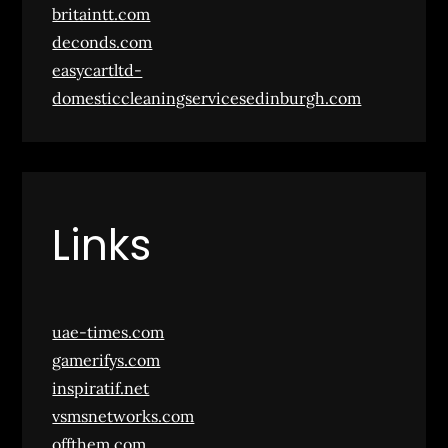
britaintt.com
deconds.com
easycartltd-
domesticcleaningservicesedinburgh.com
Links
uae-times.com
gamerifys.com
inspiratif.net
vsmsnetworks.com
offthem.com