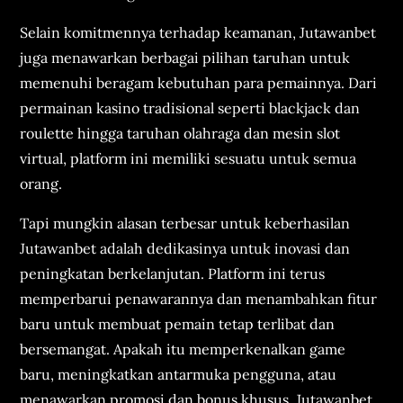
Selain komitmennya terhadap keamanan, Jutawanbet
juga menawarkan berbagai pilihan taruhan untuk
memenuhi beragam kebutuhan para pemainnya. Dari
permainan kasino tradisional seperti blackjack dan
roulette hingga taruhan olahraga dan mesin slot
virtual, platform ini memiliki sesuatu untuk semua
orang.
Tapi mungkin alasan terbesar untuk keberhasilan
Jutawanbet adalah dedikasinya untuk inovasi dan
peningkatan berkelanjutan. Platform ini terus
memperbarui penawarannya dan menambahkan fitur
baru untuk membuat pemain tetap terlibat dan
bersemangat. Apakah itu memperkenalkan game
baru, meningkatkan antarmuka pengguna, atau
menawarkan promosi dan bonus khusus, Jutawanbet