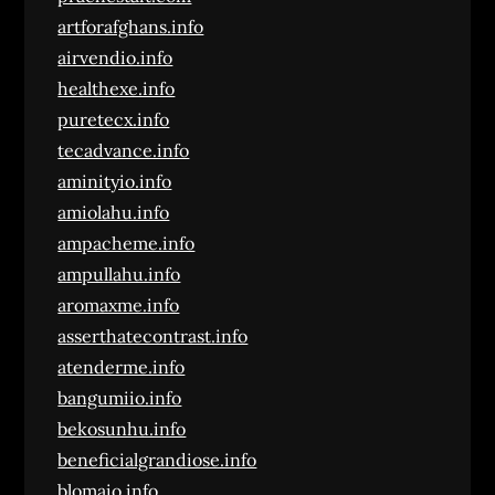
artforafghans.info
airvendio.info
healthexe.info
puretecx.info
tecadvance.info
aminityio.info
amiolahu.info
ampacheme.info
ampullahu.info
aromaxme.info
asserthatecontrast.info
atenderme.info
bangumiio.info
bekosunhu.info
beneficialgrandiose.info
blomaio.info