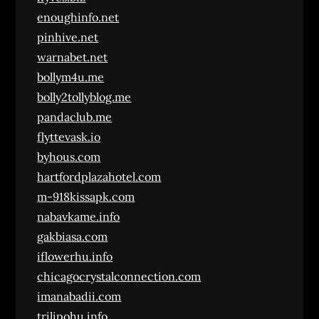
enoughinfo.net
pinhive.net
warnabet.net
bollym4u.me
bolly2tollyblog.me
pandaclub.me
flyttevask.io
byhous.com
hartfordplazahotel.com
m-918kissapk.com
nabavkame.info
gakbiasa.com
iflowerhu.info
chicagocrystalconnection.com
imanabadii.com
trilipohu.info