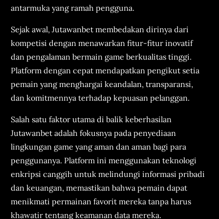
antarmuka yang ramah pengguna.
Sejak awal, Jutawanbet membedakan dirinya dari
kompetisi dengan menawarkan fitur-fitur inovatif
dan pengalaman bermain game berkualitas tinggi.
Platform dengan cepat mendapatkan pengikut setia
pemain yang menghargai keandalan, transparansi,
dan komitmennya terhadap kepuasan pelanggan.
Salah satu faktor utama di balik keberhasilan
Jutawanbet adalah fokusnya pada penyediaan
lingkungan game yang aman dan aman bagi para
penggunanya. Platform ini menggunakan teknologi
enkripsi canggih untuk melindungi informasi pribadi
dan keuangan, memastikan bahwa pemain dapat
menikmati permainan favorit mereka tanpa harus
khawatir tentang keamanan data mereka.