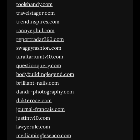
toolshandy.com
travelstager.com
trendinspires.com
rannyephul.com
reportradar360.com
swaggyfashion.com
taraftariumtv10.com
questionquery.com
bodybuildinglegend.com
brilliant-nails.com
dandr-photography.com
dokteroce.com
journal-francais.com
justintv10.com
lawyerule.com
mediamingleseaco.com