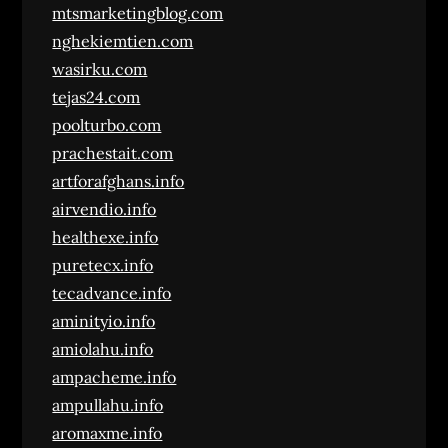
mtsmarketingblog.com
nghekiemtien.com
wasirku.com
tejas24.com
poolturbo.com
prachestait.com
artforafghans.info
airvendio.info
healthexe.info
puretecx.info
tecadvance.info
aminityio.info
amiolahu.info
ampacheme.info
ampullahu.info
aromaxme.info