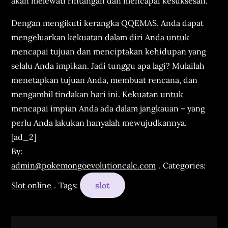
akan melewati rintangan dan mencapai kesuksesan.
Dengan mengikuti kerangka QQEMAS, Anda dapat
mengeluarkan kekuatan dalam diri Anda untuk
mencapai tujuan dan menciptakan kehidupan yang
selalu Anda impikan. Jadi tunggu apa lagi? Mulailah
menetapkan tujuan Anda, membuat rencana, dan
mengambil tindakan hari ini. Kekuatan untuk
mencapai impian Anda ada dalam jangkauan – yang
perlu Anda lakukan hanyalah mewujudkannya.
[ad_2]
By:
admin@pokemongoevolutioncalc.com
Categories:
Slot online
Tags:
slot