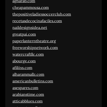
agharab.com
cheapammousa.com
thepositiveladiessoccerclub.com
recetasdecocinafaciles.com
naildesignsidea.net
greatpai.com
paperlanterntheatre.org
freeworshipnetwork.com
watercraftllc.com
abourge.com
afiliixs.com
alharammallz.com
americanbulletins.com
asespares.com
arabianstime.com
atticabblues.com