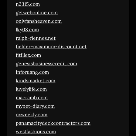
n2315.com
getwebonline.com
onlyfansheaven.com
lky08.com
ralph-fiennes.net
fielder-maximum-discount.net
fitfllex.com
genesisbusinesscredit.com
inforuang.com
kindsmarket.com
luvelylife.com
macramb.com
mypet-diary.com
oxweekly.com
panamacitydeckcontractors.com
westfashions.com