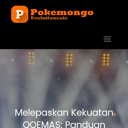
Skip
to
Slot Ga
Pragmatic Pla
content
Malam 
menghadirka
dari
slot gacor
Pragma
malam ini
Play,
dengan
Kemen
peluang
Maxwin
maxwin yang
Terjam
terjamin.
Pilihan terbai
untuk Anda
yang ingin
hasil
Melepaskan Kekuatan
maksimal.
QQEMAS: Panduan