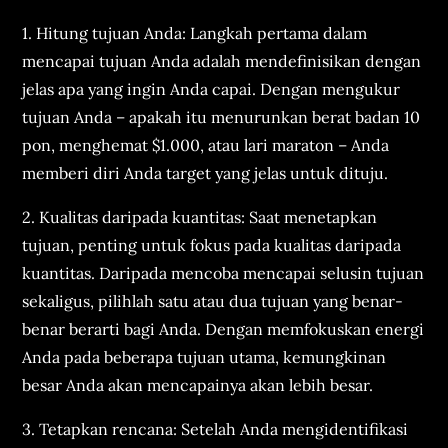
1. Hitung tujuan Anda: Langkah pertama dalam
mencapai tujuan Anda adalah mendefinisikan dengan
jelas apa yang ingin Anda capai. Dengan mengukur
tujuan Anda – apakah itu menurunkan berat badan 10
pon, menghemat $1.000, atau lari maraton – Anda
memberi diri Anda target yang jelas untuk dituju.
2. Kualitas daripada kuantitas: Saat menetapkan
tujuan, penting untuk fokus pada kualitas daripada
kuantitas. Daripada mencoba mencapai selusin tujuan
sekaligus, pilihlah satu atau dua tujuan yang benar-
benar berarti bagi Anda. Dengan memfokuskan energi
Anda pada beberapa tujuan utama, kemungkinan
besar Anda akan mencapainya akan lebih besar.
3. Tetapkan rencana: Setelah Anda mengidentifikasi