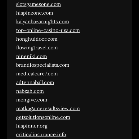
slotsgamesone.com
hispinzone.com
kalyanbazarnights.com
top-online-casino-usa.com
honghuidoor.com
flowingtravel.com
nineniki.com
brandiospecialists.com
medicalcare7.com
adtennaball.com
nabzah.com
mongive.com
matkagameresultsview.com
getsolutionsonline.com
hispinner.org
criticalinsurance.info