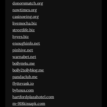
donorsmatch.org
nowtimes.org
casinoeing.org
livemocha.biz
streetlife.biz
hyves.biz
enoughinfo.net
pinhive.net
warnabet.net
bollym4u.me
bolly2tollyblog.me
pandaclub.me
flyttevask.io
byhous.com
hartfordplazahotel.com
m-918kissapk.com