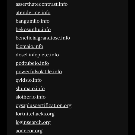
asserthatecontrast.info
atenderme.info
bangumiio.info
bekosunhu.info
beneficialgrandiose.info
blomaio.info
dosellinfoplete.info
podtubeio.info
powerfulvolatile.info
qvidsio.info
shumaio.info
slotherio.info
cysapluscertification.org
fortnitehacks.org
loginsearch.org
aodecor.org