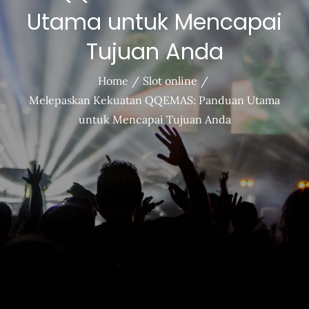
Utama untuk Mencapai
Tujuan Anda
Home
Slot online
Melepaskan Kekuatan QQEMAS: Panduan Utama
untuk Mencapai Tujuan Anda