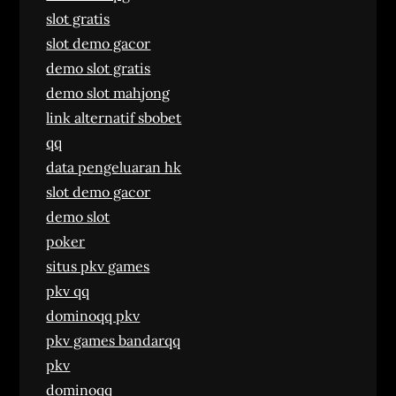
slot gratis
slot demo gacor
demo slot gratis
demo slot mahjong
link alternatif sbobet
qq
data pengeluaran hk
slot demo gacor
demo slot
poker
situs pkv games
pkv qq
dominoqq pkv
pkv games bandarqq
pkv
dominoqq