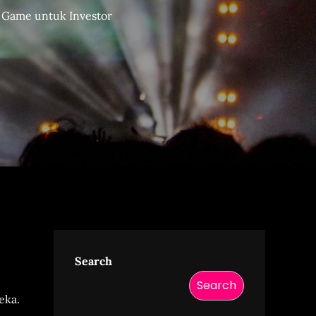
 Game untuk Investor
Search
Search
eka.