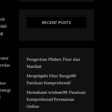
tuk
RECENT POSTS
mlah
ng
estor
Pengertian Plisbet: Fitur dan
erdas
Manfaat
Menjelajahi Fitur Bunga99:
Panduan Komprehensif
stor
rategi
Memahami winlose99: Panduan
i
Komprehensif Permainan
Online