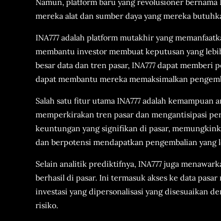
Namun, platform baru yang revolusioner bernama
mereka alat dan sumber daya yang mereka butuhka
INA777 adalah platform mutakhir yang memanfaat
membantu investor membuat keputusan yang lebih 
besar data dan tren pasar, INA777 dapat memberi
dapat membantu mereka memaksimalkan pengemba
Salah satu fitur utama INA777 adalah kemampuan 
memperkirakan tren pasar dan mengantisipasi per
keuntungan yang signifikan di pasar, memungkink
dan berpotensi mendapatkan pengembalian yang leb
Selain analitik prediktifnya, INA777 juga menawar
berhasil di pasar. Ini termasuk akses ke data pasar 
investasi yang dipersonalisasi yang disesuaikan 
risiko.