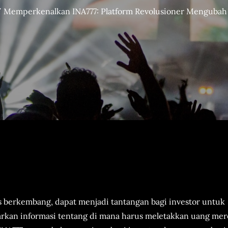
Memperkenalkan INA777: Platform Revolusioner Mengubah
us berkembang, dapat menjadi tantangan bagi investor untuk
rkan informasi tentang di mana harus meletakkan uang mer