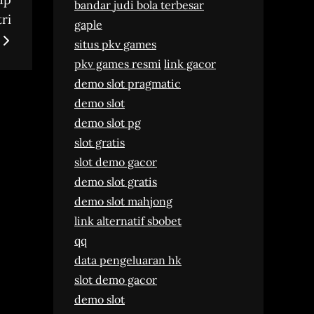
bandar judi bola terbesar
ri
gaple
situs pkv games
pkv games resmi
link gacor
demo slot pragmatic
demo slot
demo slot pg
slot gratis
slot demo gacor
demo slot gratis
demo slot mahjong
link alternatif sbobet
qq
data pengeluaran hk
slot demo gacor
demo slot