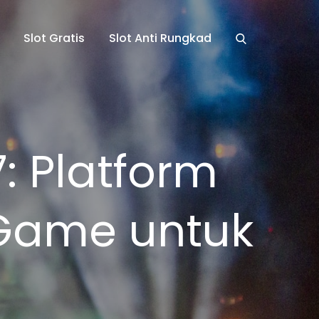
Slot Gratis
Slot Anti Rungkad
ragmatic Play,
luang maxwin yang terjamin. Pilihan terbaik untuk Anda
min
 Platform
Game untuk