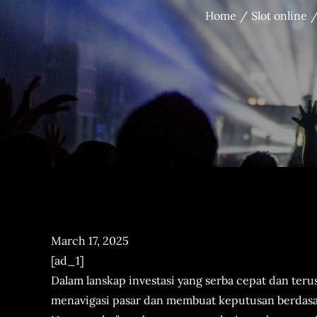
Home
Slot online
Posted
March 17, 2025
on
[ad_1]
Dalam lanskap investasi yang serba cepat dan ter
menavigasi pasar dan membuat keputusan berdasa