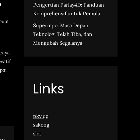
n
Pengertian Parlay4D: Panduan
Komprehensif untuk Pemula
buat
Supermpo: Masa Depan
Teknologi Telah Tiba, dan
Mengubah Segalanya
caya
vatif
pai
Links
pkv qq
sakong
slot
up