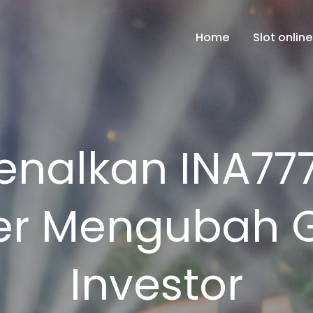
Home
Slot online
Slot Gacor Malam Ini dari P
ragmatic Play menghadirkan slot gacor malam ini dengan pe
ang ingin hasil maksimal.
Kemenangan Maxwin Terja
nalkan INA777:
ner Mengubah 
Investor