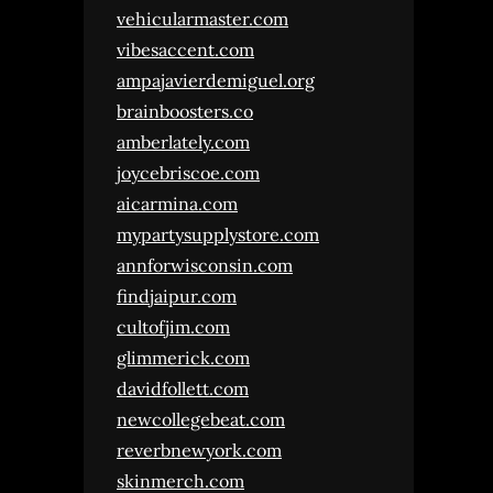
vehicularmaster.com
vibesaccent.com
ampajavierdemiguel.org
brainboosters.co
amberlately.com
joycebriscoe.com
aicarmina.com
mypartysupplystore.com
annforwisconsin.com
findjaipur.com
cultofjim.com
glimmerick.com
davidfollett.com
newcollegebeat.com
reverbnewyork.com
skinmerch.com