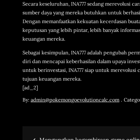
Secara keseluruhan, INA777 sedang merevolusi ca
sumber daya yang mereka butuhkan untuk berhasil
Dengan memanfaatkan kekuatan kecerdasan buata
keputusan yang lebih pintar, lebih banyak informa
keuangan mereka.
Sebagai kesimpulan, INA777 adalah pengubah perm
diri dan mencapai keberhasilan dalam upaya inves
untuk berinvestasi, INA777 siap untuk merevolus
tujuan keuangan mereka.
[ad_2]
By:
admin@pokemongoevolutioncalc.com
Catego
Post
Mengungkap kegembiraan game onlin