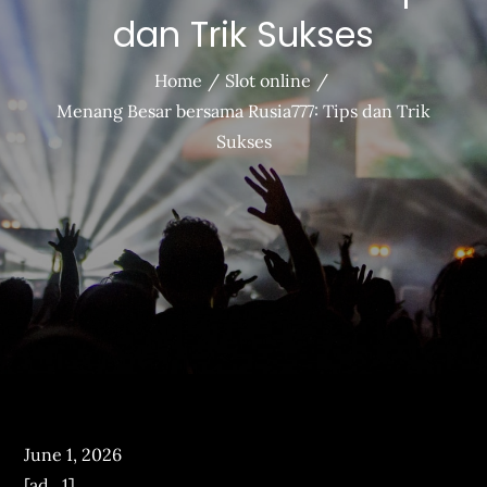
dan Trik Sukses
Home
Slot online
Menang Besar bersama Rusia777: Tips dan Trik
Sukses
Posted
June 1, 2026
on
[ad_1]