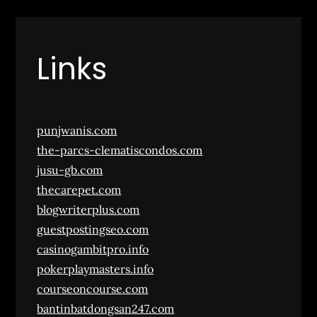
Links
punjwanis.com
the-parcs-clematiscondos.com
jusu-gb.com
thecarepet.com
blogwriterplus.com
guestpostingseo.com
casinogambitpro.info
pokerplaymasters.info
courseoncourse.com
bantinbatdongsan247.com