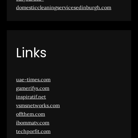
domesticcleaningservicesedinburgh.com
Links
uae-times.com
gamerifys.com
inspiratif.net
vsmsnetworks.com
offthem.com
ibommatv.com
techporfit.com