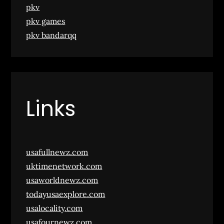
pkv
pkv games
pkv bandarqq
Links
usafullnewz.com
uktimenetwork.com
usaworldnewz.com
todayusaexplore.com
usalocality.com
usafournewz.com