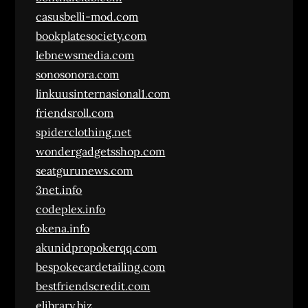
casusbelli-mod.com
bookplatesociety.com
lebnewsmedia.com
sonosonora.com
linkuusinternasional1.com
friendsroll.com
spiderclothing.net
wondergadgetsshop.com
seatgurunews.com
3net.info
codeplex.info
okena.info
akunidpropokerqq.com
bespokecardetailing.com
bestfriendscredit.com
elibrary.biz