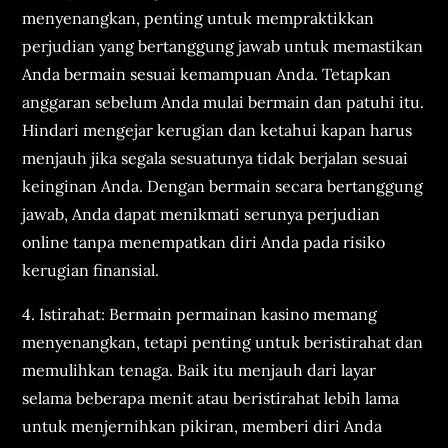
menyenangkan, penting untuk mempraktikkan
perjudian yang bertanggung jawab untuk memastikan
Anda bermain sesuai kemampuan Anda. Tetapkan
anggaran sebelum Anda mulai bermain dan patuhi itu.
Hindari mengejar kerugian dan ketahui kapan harus
menjauh jika segala sesuatunya tidak berjalan sesuai
keinginan Anda. Dengan bermain secara bertanggung
jawab, Anda dapat menikmati serunya perjudian
online tanpa menempatkan diri Anda pada risiko
kerugian finansial.
4. Istirahat: Bermain permainan kasino memang
menyenangkan, tetapi penting untuk beristirahat dan
memulihkan tenaga. Baik itu menjauh dari layar
selama beberapa menit atau beristirahat lebih lama
untuk menjernihkan pikiran, memberi diri Anda