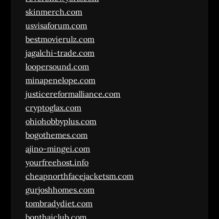
skinmerch.com
usvisaforum.com
bestmovierulz.com
jagalchi-trade.com
loopersound.com
minapenelope.com
justicereformalliance.com
cryptoglax.com
ohiohobbyplus.com
bogothemes.com
ajino-mingei.com
yourfreehost.info
cheapnorthfacejacketsm.com
gurjoshhomes.com
tombradydiet.com
bonthaiclub.com