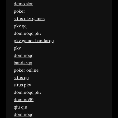
demo slot
poker
situs pkv games
pkv qq
dominoqq pkv
pkv games bandarqq
pkv
dominoqq
bandarqq
poker online
situs qq
situs pkv
dominoqq pkv
domino99
qiu qiu
dominoqq