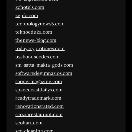
zchotels.com
zepfo.com
technologynews5.com
teknoeduka.com
thenews-blog.com
todaycryptotimes.com
usabonuscodes.com
sm-satta-makta-gods.com
softwaredegimnasios.com
soopermagazine.com
spacecoastdailys.com
readytrademark.com
renovationsrated.com
scoziarestaurant.com
seohart.com
set-cleaning.com