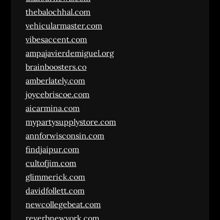
thebalochhal.com
vehicularmaster.com
vibesaccent.com
ampajavierdemiguel.org
brainboosters.co
amberlately.com
joycebriscoe.com
aicarmina.com
mypartysupplystore.com
annforwisconsin.com
findjaipur.com
cultofjim.com
glimmerick.com
davidfollett.com
newcollegebeat.com
reverbnewyork.com