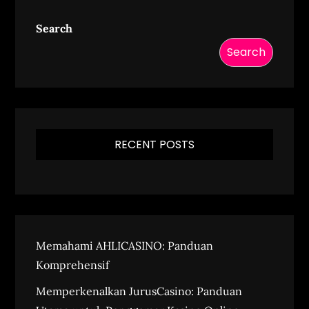
Search
Search
RECENT POSTS
Memahami AHLICASINO: Panduan
Komprehensif
Memperkenalkan JurusCasino: Panduan