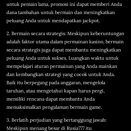
untuk pemain lama, promosi ini dapat memberi Anda
dana tambahan untuk bermain dan meningkatkan
peluang Anda untuk mendapatkan jackpot.
2. Bermain secara strategis: Meskipun keberuntungan
adalah faktor utama dalam permainan kasino, bermain
secara strategis juga dapat membantu meningkatkan
peluang Anda untuk sukses. Luangkan waktu untuk
mempelajari aturan permainan yang Anda mainkan
dan kembangkan strategi yang cocok untuk Anda.
Baik itu berpegang pada anggaran, mengelola
taruhan, atau mengetahui kapan harus pergi,
memiliki rencana dapat membantu Anda
memaksimalkan pengalaman bermain game.
3. Berlatih perjudian yang bertanggung jawab:
Meskipun menang besar di Rusia777 itu