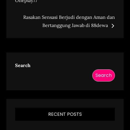
Oneplay77
Rasakan Sensasi Berjudi dengan Aman dan
Bertanggung Jawab di 88dewa
Search
Search
RECENT POSTS