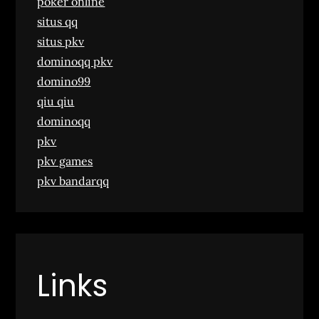
poker online
situs qq
situs pkv
dominoqq pkv
domino99
qiu qiu
dominoqq
pkv
pkv games
pkv bandarqq
Links