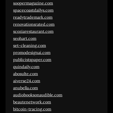
soopermagazine.com
spacecoastdailys.com
readytrademark.com
renovationsrated.com
scoziarestaurant.com
seohart.com
set-cleaning.com
promodesignai.com
publicistspaper.com
quindaily.com
abosulte.com
aiverse24.com
anubella.com
audiobooksonaudible.com
beautenetwork.com
bitcoin-tracing.com