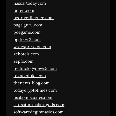
nascartoday.com
nqted.com
nzdriverlicence.com
pagalguru.com
pcegame.com
pgslot-r2.com
ws-expression.com
zchotels.com
zepfo.com
technologynews5.com
teknoeduka.com
thenews-blog.com
todaycryptotimes.com
usabonuscodes.com
sm-satta-makta-gods.com
softwaredegimnasios.com