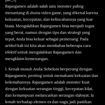
Rajangamen adalah salah satu monster paling
menantang di dunia video game, yang dikenal karena
kekuatan, kecepatan, dan kelincahannya yang luar
biasa. Mengalahkan Rajangamen bisa menjadi tugas
yang berat, namun dengan tips dan strategi yang
tepat, Anda bisa keluar sebagai pemenang. Pada
artikel kali ini kita akan membahas beberapa cara
efektif untuk mengalahkan Rajangamen dan
mengklaim kemenangan.
1. Kenali musuh Anda: Sebelum berperang dengan
Rajangamen, penting untuk memahami kekuatan dan
kelemahannya. Rajangamen adalah monster kuat
dengan kekuatan serangan tinggi, kecepatan kilat,
dan kemampuan melancarkan serangan dahsyat. Ia
lemah terhadap elemen es dan naga, jadi pastikan