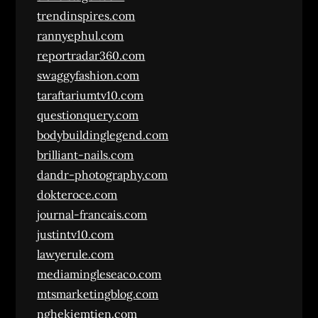
trendinspires.com
rannyephul.com
reportradar360.com
swaggyfashion.com
taraftariumtv10.com
questionquery.com
bodybuildinglegend.com
brilliant-nails.com
dandr-photography.com
dokteroce.com
journal-francais.com
justintv10.com
lawyerule.com
mediamingleseaco.com
mtsmarketingblog.com
nghekiemtien.com