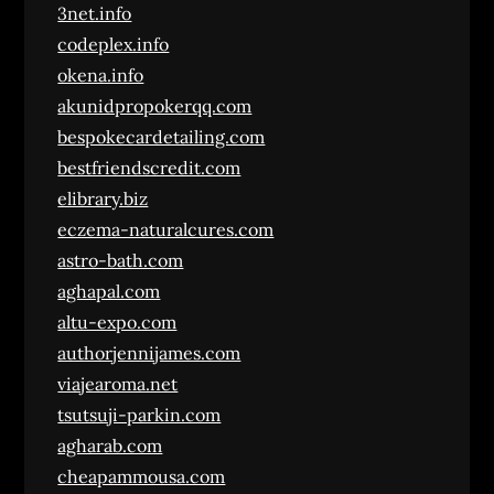
3net.info
codeplex.info
okena.info
akunidpropokerqq.com
bespokecardetailing.com
bestfriendscredit.com
elibrary.biz
eczema-naturalcures.com
astro-bath.com
aghapal.com
altu-expo.com
authorjennijames.com
viajearoma.net
tsutsuji-parkin.com
agharab.com
cheapammousa.com