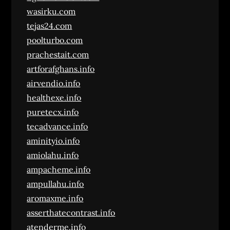
wasirku.com
tejas24.com
poolturbo.com
prachestait.com
artforafghans.info
airvendio.info
healthexe.info
puretecx.info
tecadvance.info
aminityio.info
amiolahu.info
ampacheme.info
ampullahu.info
aromaxme.info
asserthatecontrast.info
atenderme.info