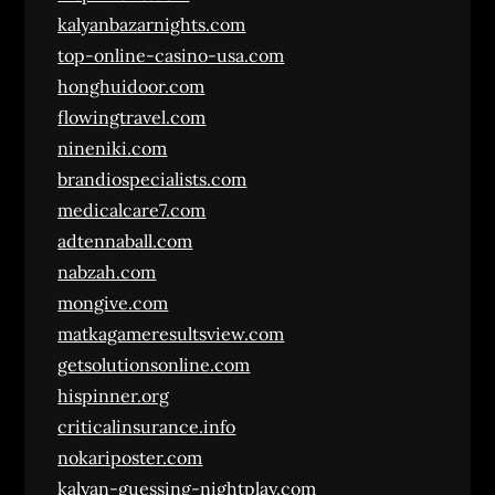
kalyanbazarnights.com
top-online-casino-usa.com
honghuidoor.com
flowingtravel.com
nineniki.com
brandiospecialists.com
medicalcare7.com
adtennaball.com
nabzah.com
mongive.com
matkagameresultsview.com
getsolutionsonline.com
hispinner.org
criticalinsurance.info
nokariposter.com
kalyan-guessing-nightplay.com