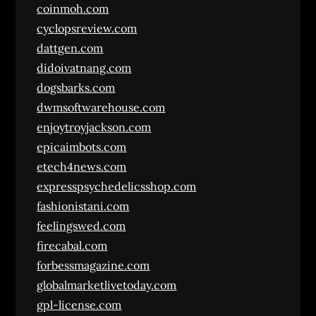
coinmoh.com
cyclopsreview.com
dattgen.com
didoivatnang.com
dogsbarks.com
dwmsoftwarehouse.com
enjoytroyjackson.com
epicaimbots.com
etech4news.com
expresspsychedelicsshop.com
fashionistani.com
feelingswed.com
firecabal.com
forbessmagazine.com
globalmarketlivetoday.com
gpl-license.com