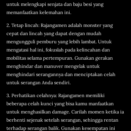
untuk melengkapi senjata dan baju besi yang
memanfaatkan kelemahan ini.
2. Tetap lincah: Rajangamen adalah monster yang
cepat dan lincah yang dapat dengan mudah
mengungguli pemburu yang lebih lambat. Untuk
mengatasi hal ini, fokuslah pada kelincahan dan
mobilitas selama pertempuran. Gunakan gerakan
menghindar dan manuver mengelak untuk
menghindari serangannya dan menciptakan celah
untuk serangan Anda sendiri.
3. Perhatikan celahnya: Rajangamen memiliki
beberapa celah kunci yang bisa kamu manfaatkan
untuk menghasilkan damage. Carilah momen ketika ia
berhenti sejenak setelah serangan, sehingga rentan
terhadap serangan balik. Gunakan kesempatan ini