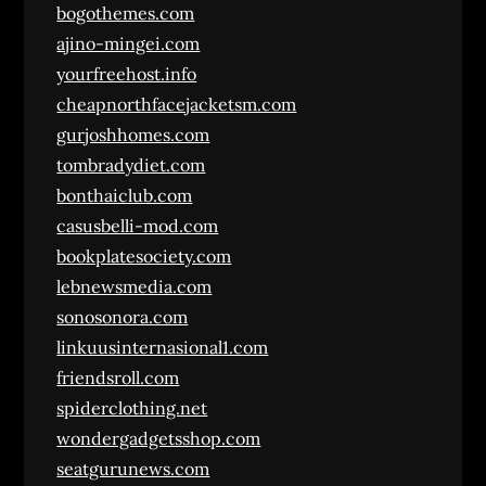
bogothemes.com
ajino-mingei.com
yourfreehost.info
cheapnorthfacejacketsm.com
gurjoshhomes.com
tombradydiet.com
bonthaiclub.com
casusbelli-mod.com
bookplatesociety.com
lebnewsmedia.com
sonosonora.com
linkuusinternasional1.com
friendsroll.com
spiderclothing.net
wondergadgetsshop.com
seatgurunews.com