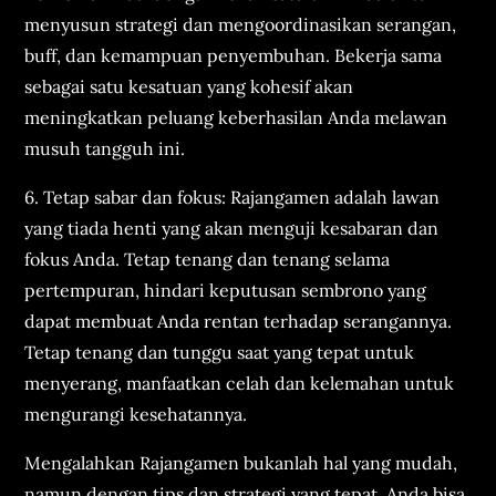
menyusun strategi dan mengoordinasikan serangan,
buff, dan kemampuan penyembuhan. Bekerja sama
sebagai satu kesatuan yang kohesif akan
meningkatkan peluang keberhasilan Anda melawan
musuh tangguh ini.
6. Tetap sabar dan fokus: Rajangamen adalah lawan
yang tiada henti yang akan menguji kesabaran dan
fokus Anda. Tetap tenang dan tenang selama
pertempuran, hindari keputusan sembrono yang
dapat membuat Anda rentan terhadap serangannya.
Tetap tenang dan tunggu saat yang tepat untuk
menyerang, manfaatkan celah dan kelemahan untuk
mengurangi kesehatannya.
Mengalahkan Rajangamen bukanlah hal yang mudah,
namun dengan tips dan strategi yang tepat, Anda bisa