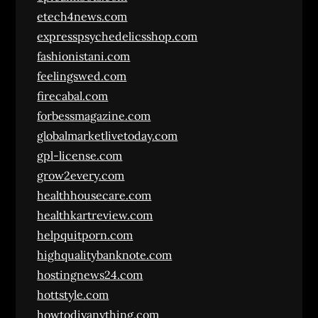
etech4news.com
expresspsychedelicsshop.com
fashionistani.com
feelingswed.com
firecabal.com
forbessmagazine.com
globalmarketlivetoday.com
gpl-license.com
grow2every.com
healthhousecare.com
healthkartreview.com
helpquitporn.com
highqualitybanknote.com
hostingnews24.com
hottstyle.com
howtodiyanything.com