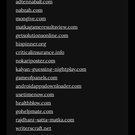
adtennaball.com
nabzah.com
mongive.com
matkagameresultsview.com
getsolutionsonline.com
hispinner.org
criticalinsurance.info
nokariposter.com
kalyan-guessing-nightplay.com
gameofpanels.com
androidappsdownloader.com
usetimenow.com
healthblow.com
gohelpmate.com
rajdhani-satta-matka.com
writerscraft.net