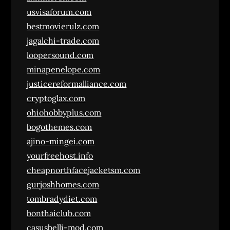
usvisaforum.com
bestmovierulz.com
jagalchi-trade.com
loopersound.com
minapenelope.com
justicereformalliance.com
cryptoglax.com
ohiohobbyplus.com
bogothemes.com
ajino-mingei.com
yourfreehost.info
cheapnorthfacejacketsm.com
gurjoshhomes.com
tombradydiet.com
bonthaiclub.com
casusbelli-mod.com