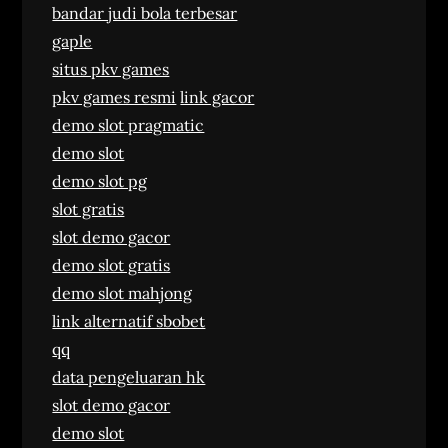
bandar judi bola terbesar
gaple
situs pkv games
pkv games resmi
link gacor
demo slot pragmatic
demo slot
demo slot pg
slot gratis
slot demo gacor
demo slot gratis
demo slot mahjong
link alternatif sbobet
qq
data pengeluaran hk
slot demo gacor
demo slot