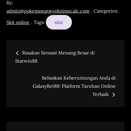
By:
admin@pokemongoevolutioncalc.com
Categories:
Slot online
Tags:
slot
Post
Rasakan Sensasi Menang Besar di
navigation
Starwin88
Bebaskan Keberuntungan Anda di
GalaxyBet88: Platform Taruhan Online
Terbaik