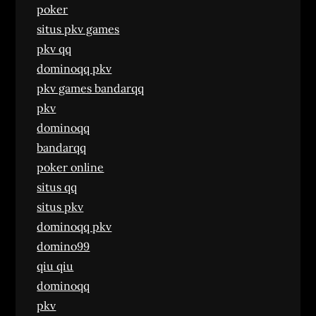
poker
situs pkv games
pkv qq
dominoqq pkv
pkv games bandarqq
pkv
dominoqq
bandarqq
poker online
situs qq
situs pkv
dominoqq pkv
domino99
qiu qiu
dominoqq
pkv