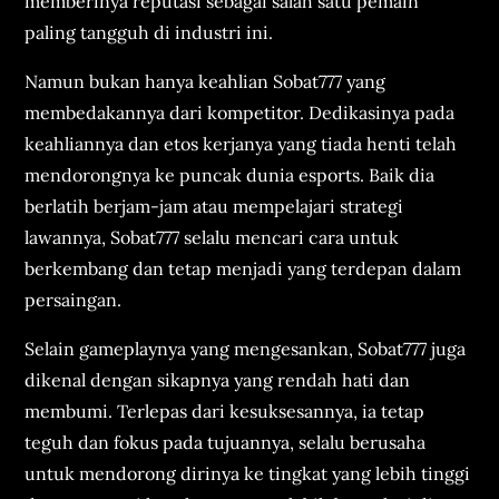
memberinya reputasi sebagai salah satu pemain
paling tangguh di industri ini.
Namun bukan hanya keahlian Sobat777 yang
membedakannya dari kompetitor. Dedikasinya pada
keahliannya dan etos kerjanya yang tiada henti telah
mendorongnya ke puncak dunia esports. Baik dia
berlatih berjam-jam atau mempelajari strategi
lawannya, Sobat777 selalu mencari cara untuk
berkembang dan tetap menjadi yang terdepan dalam
persaingan.
Selain gameplaynya yang mengesankan, Sobat777 juga
dikenal dengan sikapnya yang rendah hati dan
membumi. Terlepas dari kesuksesannya, ia tetap
teguh dan fokus pada tujuannya, selalu berusaha
untuk mendorong dirinya ke tingkat yang lebih tinggi