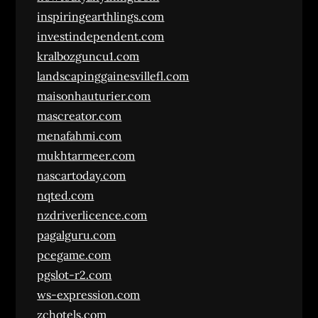
inspiringearthlings.com
investindependent.com
kralbozguncu1.com
landscapinggainesvillefl.com
maisonhauturier.com
mascreator.com
menafahmi.com
mukhtarmeer.com
nascartoday.com
nqted.com
nzdriverlicence.com
pagalguru.com
pcegame.com
pgslot-r2.com
ws-expression.com
zchotels.com