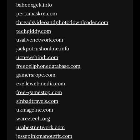
bahenxgek.info
pertamaskre.com
threadsvideoandphotodownloader.com
techgiddy.com
usalivenetwork.com
jackpotrushonline.info
ucnewshindi.com
freecellphonedatabase.com
gamersrope.com
exellewebmedia.com
free-gamestop.com
sinbadtravels.com
ukmagzine.com
wareztech.org
usabestnetwork.com
jessepinkmanoutfit.com