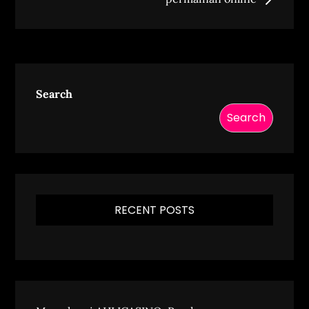
Search
Search
RECENT POSTS