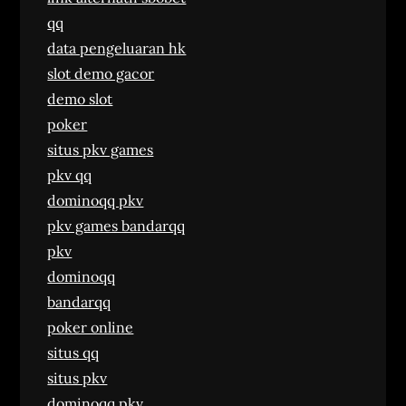
qq
data pengeluaran hk
slot demo gacor
demo slot
poker
situs pkv games
pkv qq
dominoqq pkv
pkv games bandarqq
pkv
dominoqq
bandarqq
poker online
situs qq
situs pkv
dominoqq pkv