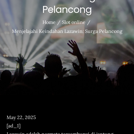
Pelancong
Home
Slot online
Menjelajahi Keindahan Lazawin: Surga Pelancong
Posted
May 22, 2025
on
[ad_1]