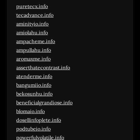
puretecx.info
tecadvance.info
aminityio.info
amiolahu.info
ampacheme.info
ampullahu.info
aromaxme.info
asserthatecontrast.info
atenderme.info
bangumiio.info
bekosunhu.info
beneficialgrandiose.info
blomaio.info
dosellinfoplete.info
podtubeio.info
powerfulvolatile.info