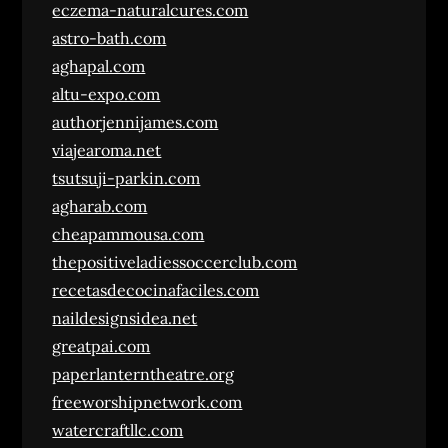
eczema-naturalcures.com
astro-bath.com
aghapal.com
altu-expo.com
authorjennijames.com
viajearoma.net
tsutsuji-parkin.com
agharab.com
cheapammousa.com
thepositiveladiessoccerclub.com
recetasdecocinafaciles.com
naildesignsidea.net
greatpai.com
paperlanterntheatre.org
freeworshipnetwork.com
watercraftllc.com