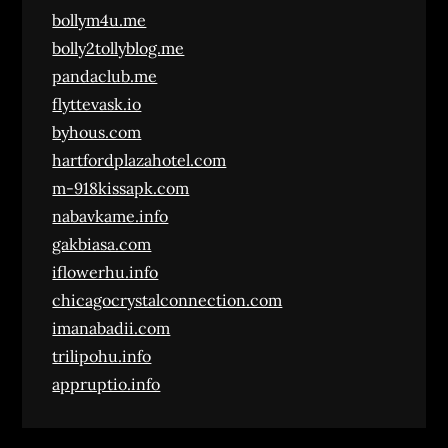
bollym4u.me
bolly2tollyblog.me
pandaclub.me
flyttevask.io
byhous.com
hartfordplazahotel.com
m-918kissapk.com
nabavkame.info
gakbiasa.com
iflowerhu.info
chicagocrystalconnection.com
imanabadii.com
trilipohu.info
appruptio.info