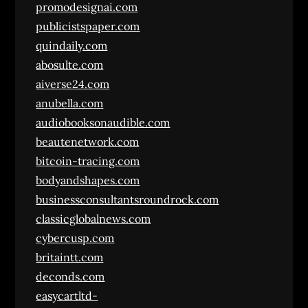
promodesignai.com
publicistspaper.com
quindaily.com
abosulte.com
aiverse24.com
anubella.com
audiobooksonaudible.com
beautenetwork.com
bitcoin-tracing.com
bodyandshapes.com
businessconsultantsroundrock.com
classicglobalnews.com
cybercusp.com
britaintt.com
deconds.com
easycartltd-