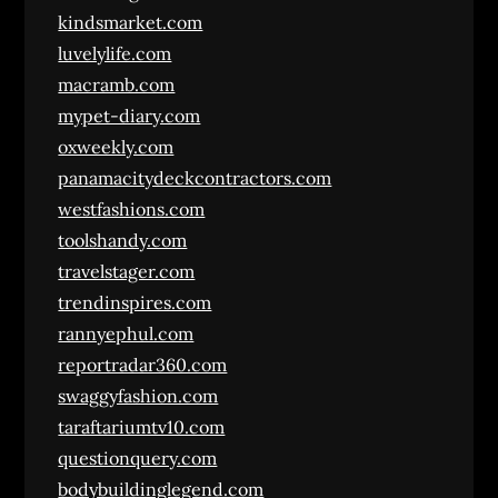
kindsmarket.com
luvelylife.com
macramb.com
mypet-diary.com
oxweekly.com
panamacitydeckcontractors.com
westfashions.com
toolshandy.com
travelstager.com
trendinspires.com
rannyephul.com
reportradar360.com
swaggyfashion.com
taraftariumtv10.com
questionquery.com
bodybuildinglegend.com