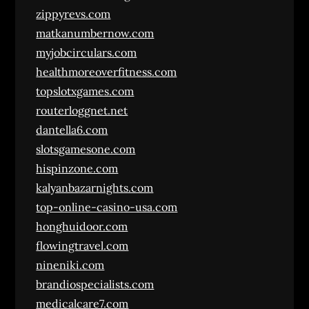
zippyrevs.com
matkanumbernow.com
myjobcirculars.com
healthmoreoverfitness.com
topslotxgames.com
routerloggnet.net
dantella6.com
slotsgamesone.com
hispinzone.com
kalyanbazarnights.com
top-online-casino-usa.com
honghuidoor.com
flowingtravel.com
nineniki.com
brandiospecialists.com
medicalcare7.com