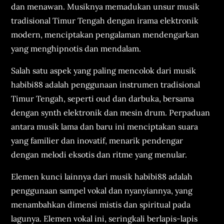
dan menawan. Musiknya memadukan unsur musik
tradisional Timur Tengah dengan irama elektronik
modern, menciptakan pengalaman mendengarkan
yang menghipnotis dan mendalam.
Salah satu aspek yang paling mencolok dari musik
habibi88 adalah penggunaan instrumen tradisional
Timur Tengah, seperti oud dan darbuka, bersama
dengan synth elektronik dan mesin drum. Perpaduan
antara musik lama dan baru ini menciptakan suara
yang familier dan inovatif, menarik pendengar
dengan melodi eksotis dan ritme yang menular.
Elemen kunci lainnya dari musik habibi88 adalah
penggunaan sampel vokal dan nyanyiannya, yang
menambahkan dimensi mistis dan spiritual pada
lagunya. Elemen vokal ini, seringkali berlapis-lapis