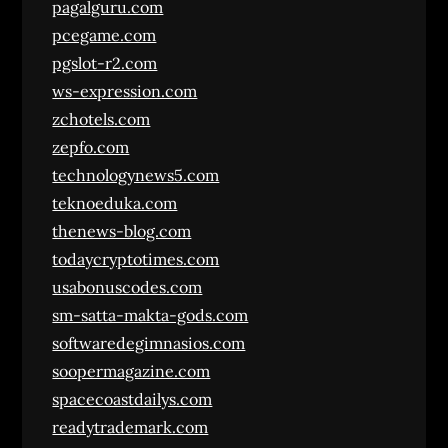
pagalguru.com
pcegame.com
pgslot-r2.com
ws-expression.com
zchotels.com
zepfo.com
technologynews5.com
teknoeduka.com
thenews-blog.com
todaycryptotimes.com
usabonuscodes.com
sm-satta-makta-gods.com
softwaredegimnasios.com
soopermagazine.com
spacecoastdailys.com
readytrademark.com