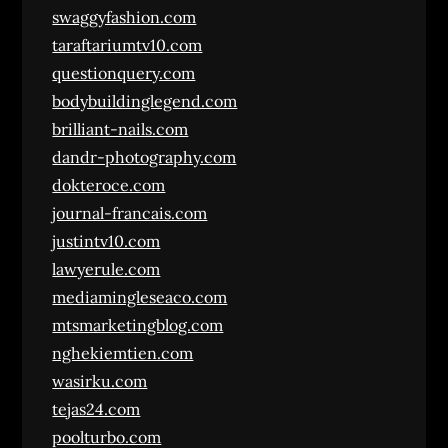
swaggyfashion.com
taraftariumtv10.com
questionquery.com
bodybuildinglegend.com
brilliant-nails.com
dandr-photography.com
dokteroce.com
journal-francais.com
justintv10.com
lawyerule.com
mediamingleseaco.com
mtsmarketingblog.com
nghekiemtien.com
wasirku.com
tejas24.com
poolturbo.com