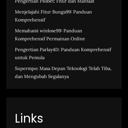
Pengertian Plisbet: Fitur dan Manfaat
Menjelajahi Fitur Bunga99: Panduan
Komprehensif
Memahami winlose99: Panduan
Komprehensif Permainan Online
Pengertian Parlay4D: Panduan Komprehensif
untuk Pemula
Supermpo: Masa Depan Teknologi Telah Tiba,
dan Mengubah Segalanya
Links