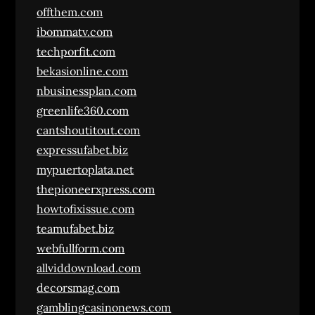
offthem.com
ibommatv.com
techporfit.com
bekasionline.com
nbusinessplan.com
greenlife360.com
cantshoutitout.com
expressufabet.biz
mypuertoplata.net
thepioneerxpress.com
howtofixissue.com
teamufabet.biz
webfullform.com
allviddownload.com
decorsmag.com
gamblingcasinonews.com