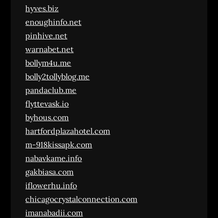
hyves.biz
enoughinfo.net
pinhive.net
warnabet.net
bollym4u.me
bolly2tollyblog.me
pandaclub.me
flyttevask.io
byhous.com
hartfordplazahotel.com
m-918kissapk.com
nabavkame.info
gakbiasa.com
iflowerhu.info
chicagocrystalconnection.com
imanabadii.com