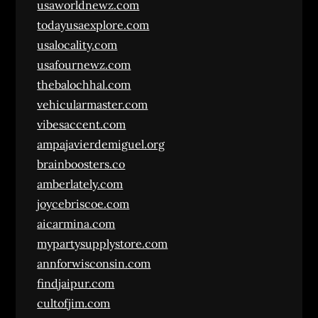
usaworldnewz.com
todayusaexplore.com
usalocality.com
usafournewz.com
thebalochhal.com
vehicularmaster.com
vibesaccent.com
ampajavierdemiguel.org
brainboosters.co
amberlately.com
joycebriscoe.com
aicarmina.com
mypartysupplystore.com
annforwisconsin.com
findjaipur.com
cultofjim.com