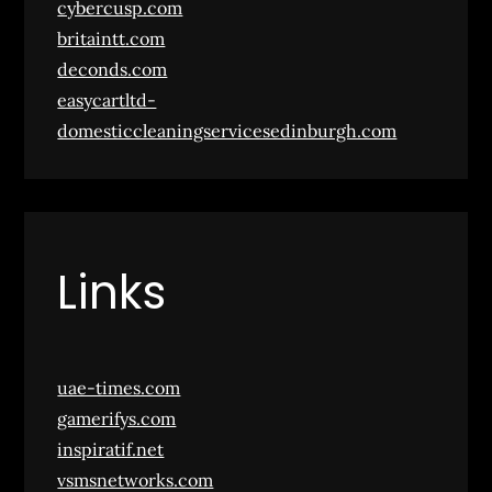
cybercusp.com
britaintt.com
deconds.com
easycartltd-
domesticcleaningservicesedinburgh.com
Links
uae-times.com
gamerifys.com
inspiratif.net
vsmsnetworks.com