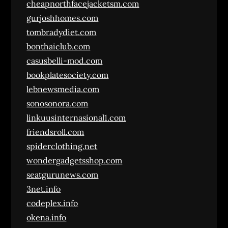
cheapnorthfacejacketsm.com
gurjoshhomes.com
tombradydiet.com
bonthaiclub.com
casusbelli-mod.com
bookplatesociety.com
lebnewsmedia.com
sonosonora.com
linkuusinternasional1.com
friendsroll.com
spiderclothing.net
wondergadgetsshop.com
seatgurunews.com
3net.info
codeplex.info
okena.info