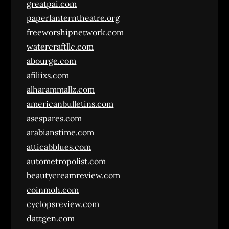
greatpai.com
paperlanterntheatre.org
freeworshipnetwork.com
watercraftllc.com
abourge.com
afiliixs.com
alharammallz.com
americanbulletins.com
asespares.com
arabianstime.com
atticabblues.com
autometropolist.com
beautycreamreview.com
coinmoh.com
cyclopsreview.com
dattgen.com