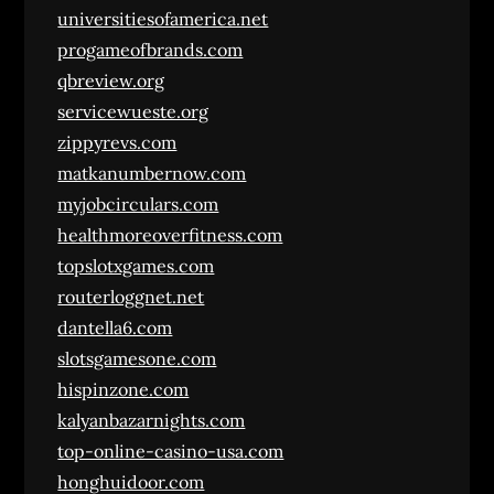
universitiesofamerica.net
progameofbrands.com
qbreview.org
servicewueste.org
zippyrevs.com
matkanumbernow.com
myjobcirculars.com
healthmoreoverfitness.com
topslotxgames.com
routerloggnet.net
dantella6.com
slotsgamesone.com
hispinzone.com
kalyanbazarnights.com
top-online-casino-usa.com
honghuidoor.com