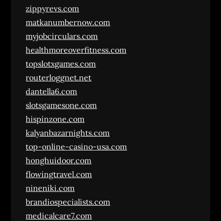
zippyrevs.com
matkanumbernow.com
myjobcirculars.com
healthmoreoverfitness.com
topslotxgames.com
routerloggnet.net
dantella6.com
slotsgamesone.com
hispinzone.com
kalyanbazarnights.com
top-online-casino-usa.com
honghuidoor.com
flowingtravel.com
nineniki.com
brandiospecialists.com
medicalcare7.com