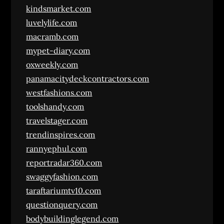
kindsmarket.com
luvelylife.com
macramb.com
mypet-diary.com
oxweekly.com
panamacitydeckcontractors.com
westfashions.com
toolshandy.com
travelstager.com
trendinspires.com
rannyephul.com
reportradar360.com
swaggyfashion.com
taraftariumtv10.com
questionquery.com
bodybuildinglegend.com