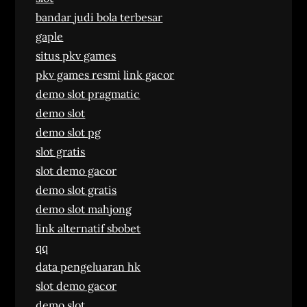
bandar judi bola terbesar
gaple
situs pkv games
pkv games resmi
link gacor
demo slot pragmatic
demo slot
demo slot pg
slot gratis
slot demo gacor
demo slot gratis
demo slot mahjong
link alternatif sbobet
qq
data pengeluaran hk
slot demo gacor
demo slot