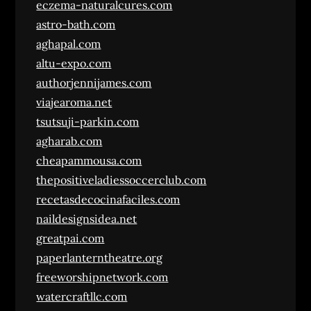
eczema-naturalcures.com
astro-bath.com
aghapal.com
altu-expo.com
authorjennijames.com
viajearoma.net
tsutsuji-parkin.com
agharab.com
cheapammousa.com
thepositiveladiessoccerclub.com
recetasdecocinafaciles.com
naildesignsidea.net
greatpai.com
paperlanterntheatre.org
freeworshipnetwork.com
watercraftllc.com