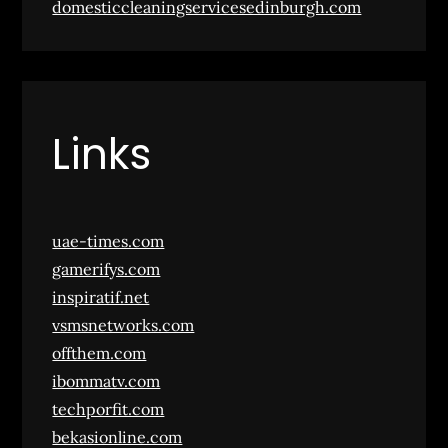
domesticcleaningservicesedinburgh.com
Links
uae-times.com
gamerifys.com
inspiratif.net
vsmsnetworks.com
offthem.com
ibommatv.com
techporfit.com
bekasionline.com