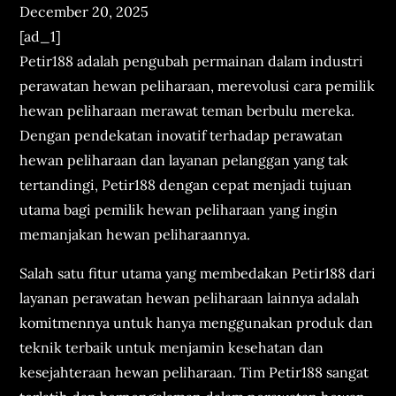
Posted
December 20, 2025
on
[ad_1]
Petir188 adalah pengubah permainan dalam industri
perawatan hewan peliharaan, merevolusi cara pemilik
hewan peliharaan merawat teman berbulu mereka.
Dengan pendekatan inovatif terhadap perawatan
hewan peliharaan dan layanan pelanggan yang tak
tertandingi, Petir188 dengan cepat menjadi tujuan
utama bagi pemilik hewan peliharaan yang ingin
memanjakan hewan peliharaannya.
Salah satu fitur utama yang membedakan Petir188 dari
layanan perawatan hewan peliharaan lainnya adalah
komitmennya untuk hanya menggunakan produk dan
teknik terbaik untuk menjamin kesehatan dan
kesejahteraan hewan peliharaan. Tim Petir188 sangat