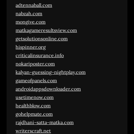
adtennaball.com
nabzah.com
mongive.com
matkagameresultsview.com
getsolutionsonline.com
hispinner.org
criticalinsurance.info
nokariposter.com
kalyan-guessing-nightplay.com
gameofpanels.com
androidappsdownloader.com
usetimenow.com
healthblow.com
gohelpmate.com
rajdhani-satta-matka.com
writerscraft.net