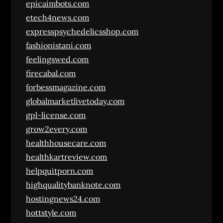
epicaimbots.com
etech4news.com
expresspsychedelicsshop.com
fashionistani.com
feelingswed.com
firecabal.com
forbessmagazine.com
globalmarketlivetoday.com
gpl-license.com
grow2every.com
healthhousecare.com
healthkartreview.com
helpquitporn.com
highqualitybanknote.com
hostingnews24.com
hottstyle.com