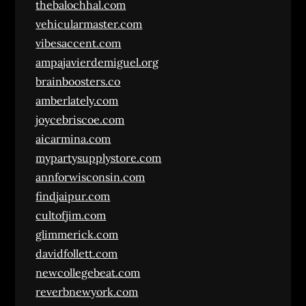
thebalochhal.com
vehicularmaster.com
vibesaccent.com
ampajavierdemiguel.org
brainboosters.co
amberlately.com
joycebriscoe.com
aicarmina.com
mypartysupplystore.com
annforwisconsin.com
findjaipur.com
cultofjim.com
glimmerick.com
davidfollett.com
newcollegebeat.com
reverbnewyork.com