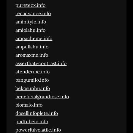
puretecx.info
tecadvance.info
aminityio.info
amiolahu.info
ampacheme.info
ampullahu.info
aromaxme.info
asserthatecontrast.info
atenderme.info
bangumiio.info
bekosunhu.info
beneficialgrandiose.info
blomaio.info
dosellinfoplete.info
podtubeio.info
powerfulvolatile.info