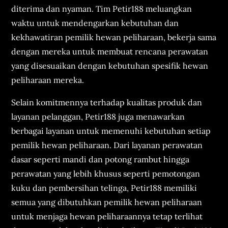
diterima dan nyaman. Tim Petir188 meluangkan
waktu untuk mendengarkan kebutuhan dan
kekhawatiran pemilik hewan peliharaan, bekerja sama
dengan mereka untuk membuat rencana perawatan
yang disesuaikan dengan kebutuhan spesifik hewan
peliharaan mereka.
Selain komitmennya terhadap kualitas produk dan
layanan pelanggan, Petir188 juga menawarkan
berbagai layanan untuk memenuhi kebutuhan setiap
pemilik hewan peliharaan. Dari layanan perawatan
dasar seperti mandi dan potong rambut hingga
perawatan yang lebih khusus seperti pemotongan
kuku dan pembersihan telinga, Petir188 memiliki
semua yang dibutuhkan pemilik hewan peliharaan
untuk menjaga hewan peliharaannya tetap terlihat