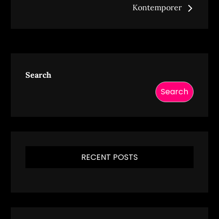
Kontemporer
Search
Search
RECENT POSTS