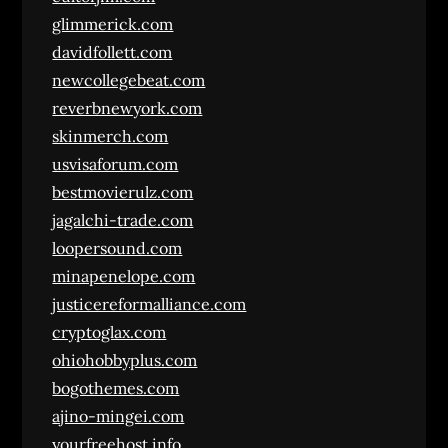
glimmerick.com
davidfollett.com
newcollegebeat.com
reverbnewyork.com
skinmerch.com
usvisaforum.com
bestmovierulz.com
jagalchi-trade.com
loopersound.com
minapenelope.com
justicereformalliance.com
cryptoglax.com
ohiohobbyplus.com
bogothemes.com
ajino-mingei.com
yourfreehost.info