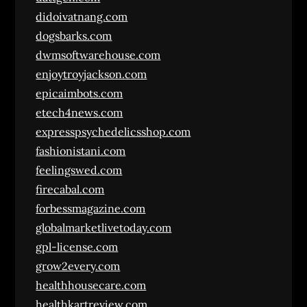
didoivatnang.com
dogsbarks.com
dwmsoftwarehouse.com
enjoytroyjackson.com
epicaimbots.com
etech4news.com
expresspsychedelicsshop.com
fashionistani.com
feelingswed.com
firecabal.com
forbessmagazine.com
globalmarketlivetoday.com
gpl-license.com
grow2every.com
healthhousecare.com
healthkartreview.com