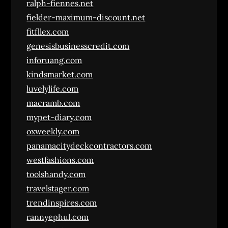
ralph-fiennes.net
fielder-maximum-discount.net
fitfllex.com
genesisbusinesscredit.com
inforuang.com
kindsmarket.com
luvelylife.com
macramb.com
mypet-diary.com
oxweekly.com
panamacitydeckcontractors.com
westfashions.com
toolshandy.com
travelstager.com
trendinspires.com
rannyephul.com