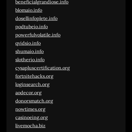
beneficialgrandiose.info
blomaio.info
dosellinfoplete.info
podtubeio.info
powerfulvolatile.info
qvidsio.info
shumaio.info
slotherio.info
cysapluscertification.org
fortnitehacks.org
loginsearch.org
aodecor.org
donorsmatch.org
nowtimes.org
casinoeing.org
livemocha.biz