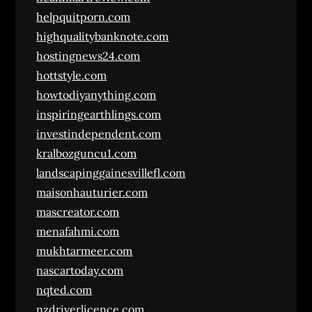
helpquitporn.com
highqualitybanknote.com
hostingnews24.com
hottstyle.com
howtodiyanything.com
inspiringearthlings.com
investindependent.com
kralbozguncu1.com
landscapinggainesvillefl.com
maisonhauturier.com
mascreator.com
menafahmi.com
mukhtarmeer.com
nascartoday.com
nqted.com
nzdriverlicence.com