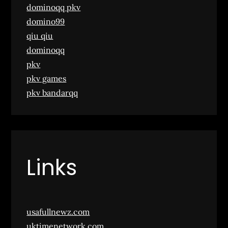
dominoqq pkv
domino99
qiu qiu
dominoqq
pkv
pkv games
pkv bandarqq
Links
usafullnewz.com
uktimenetwork.com