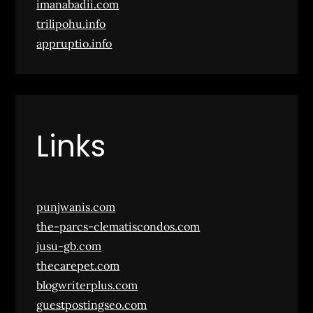
imanabadii.com
trilipohu.info
appruptio.info
Links
punjwanis.com
the-parcs-clematiscondos.com
jusu-gb.com
thecarepet.com
blogwriterplus.com
guestpostingseo.com