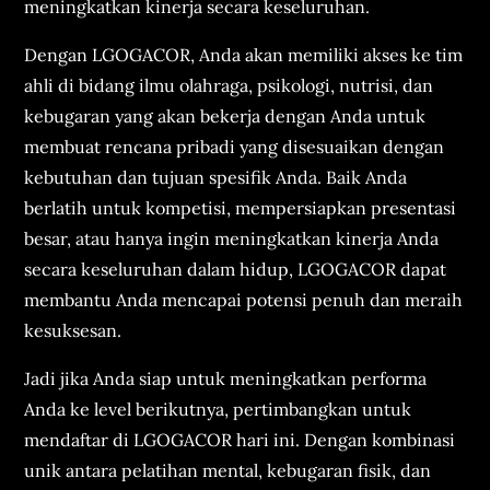
meningkatkan kinerja secara keseluruhan.
Dengan LGOGACOR, Anda akan memiliki akses ke tim
ahli di bidang ilmu olahraga, psikologi, nutrisi, dan
kebugaran yang akan bekerja dengan Anda untuk
membuat rencana pribadi yang disesuaikan dengan
kebutuhan dan tujuan spesifik Anda. Baik Anda
berlatih untuk kompetisi, mempersiapkan presentasi
besar, atau hanya ingin meningkatkan kinerja Anda
secara keseluruhan dalam hidup, LGOGACOR dapat
membantu Anda mencapai potensi penuh dan meraih
kesuksesan.
Jadi jika Anda siap untuk meningkatkan performa
Anda ke level berikutnya, pertimbangkan untuk
mendaftar di LGOGACOR hari ini. Dengan kombinasi
unik antara pelatihan mental, kebugaran fisik, dan