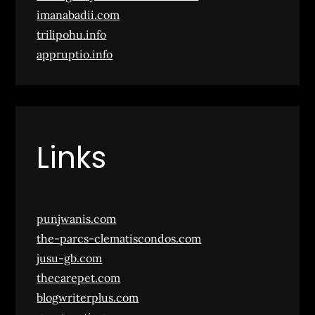
imanabadii.com
trilipohu.info
appruptio.info
Links
punjwanis.com
the-parcs-clematiscondos.com
jusu-gb.com
thecarepet.com
blogwriterplus.com