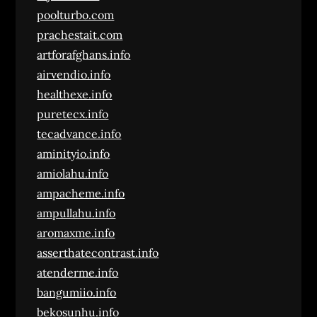
poolturbo.com
prachestait.com
artforafghans.info
airvendio.info
healthexe.info
puretecx.info
tecadvance.info
aminityio.info
amiolahu.info
ampacheme.info
ampullahu.info
aromaxme.info
asserthatecontrast.info
atenderme.info
bangumiio.info
bekosunhu.info