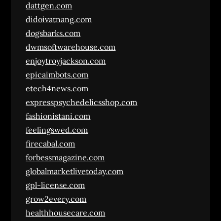
dattgen.com
didoivatnang.com
dogsbarks.com
dwmsoftwarehouse.com
enjoytroyjackson.com
epicaimbots.com
etech4news.com
expresspsychedelicsshop.com
fashionistani.com
feelingswed.com
firecabal.com
forbessmagazine.com
globalmarketlivetoday.com
gpl-license.com
grow2every.com
healthhousecare.com