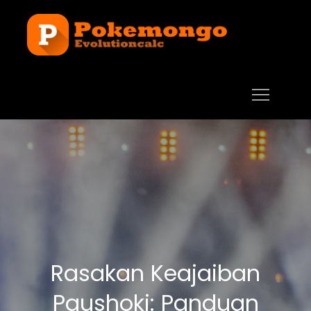
Skip
to
Slot Ga
Pragmatic Pla
content
Malam 
menghadirka
dari
slot gacor
Pragma
malam ini
Play,
dengan
Kemen
peluang
Maxwin
maxwin yang
Terjam
terjamin.
Pilihan terbai
untuk Anda
yang ingin
hasil
Rasakan Keajaiban
maksimal.
Paushoki: Panduan