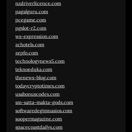
nzdriverlicence.com
pagalguru.com
pcegame.com
pgslot-r2.com
ws-expression.com
zchotels.com
zepfo.com
technologynews5.com
teknoeduka.com
thenews-blog.com
todaycryptotimes.com
usabonuscodes.com
sm-satta-makta-gods.com
softwaredegimnasios.com
soopermagazine.com
spacecoastdailys.com