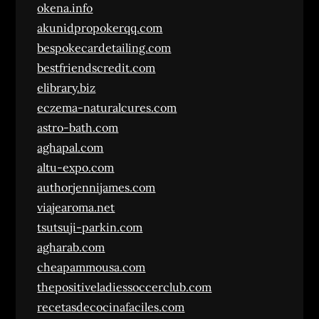
okena.info
akunidpropokerqq.com
bespokecardetailing.com
bestfriendscredit.com
elibrary.biz
eczema-naturalcures.com
astro-bath.com
aghapal.com
altu-expo.com
authorjennijames.com
viajearoma.net
tsutsuji-parkin.com
agharab.com
cheapammousa.com
thepositiveladiessoccerclub.com
recetasdecocinafaciles.com