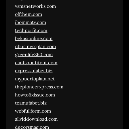
vsmsnetworks.com
offthem.com
ibommatv.com
techporfit.com
bekasionline.com
nbusinessplan.com
greenlife360.com
cantshoutitout.com
expressufabet.biz
mypuertoplata.net
thepioneerxpress.com
howtofixissue.com
teamufabet.biz
webfullform.com
allviddownload.com
decorsmag.com