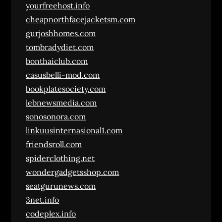
yourfreehost.info
cheapnorthfacejacketsm.com
gurjoshhomes.com
tombradydiet.com
bonthaiclub.com
casusbelli-mod.com
bookplatesociety.com
lebnewsmedia.com
sonosonora.com
linkuusinternasional1.com
friendsroll.com
spiderclothing.net
wondergadgetsshop.com
seatgurunews.com
3net.info
codeplex.info