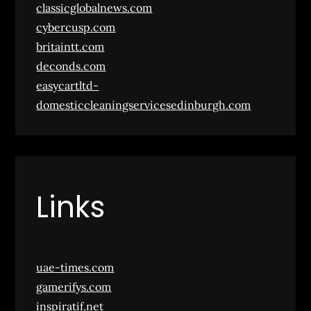
classicglobalnews.com
cybercusp.com
britaintt.com
deconds.com
easycartltd-
domesticcleaningservicesedinburgh.com
Links
uae-times.com
gamerifys.com
inspiratif.net