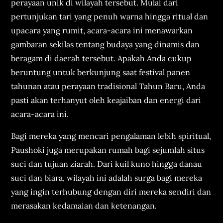
perayaan unik di wilayah tersebut. Mulai dari
pertunjukan tari yang penuh warna hingga ritual dan
upacara yang rumit, acara-acara ini menawarkan
gambaran sekilas tentang budaya yang dinamis dan
beragam di daerah tersebut. Apakah Anda cukup
beruntung untuk berkunjung saat festival panen
tahunan atau perayaan tradisional Tahun Baru, Anda
pasti akan terhanyut oleh keajaiban dan energi dari
acara-acara ini.
Bagi mereka yang mencari pengalaman lebih spiritual,
Paushoki juga merupakan rumah bagi sejumlah situs
suci dan tujuan ziarah. Dari kuil kuno hingga danau
suci dan biara, wilayah ini adalah surga bagi mereka
yang ingin terhubung dengan diri mereka sendiri dan
merasakan kedamaian dan ketenangan.