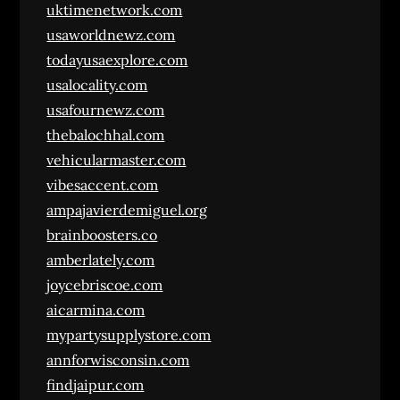
uktimenetwork.com
usaworldnewz.com
todayusaexplore.com
usalocality.com
usafournewz.com
thebalochhal.com
vehicularmaster.com
vibesaccent.com
ampajavierdemiguel.org
brainboosters.co
amberlately.com
joycebriscoe.com
aicarmina.com
mypartysupplystore.com
annforwisconsin.com
findjaipur.com