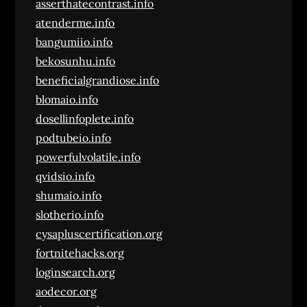
asserthatecontrast.info
atenderme.info
bangumiio.info
bekosunhu.info
beneficialgrandiose.info
blomaio.info
dosellinfoplete.info
podtubeio.info
powerfulvolatile.info
qvidsio.info
shumaio.info
slotherio.info
cysapluscertification.org
fortnitehacks.org
loginsearch.org
aodecor.org