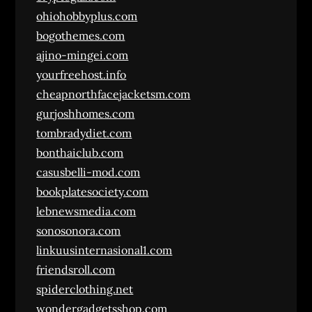
ohiohobbyplus.com
bogothemes.com
ajino-mingei.com
yourfreehost.info
cheapnorthfacejacketsm.com
gurjoshhomes.com
tombradydiet.com
bonthaiclub.com
casusbelli-mod.com
bookplatesociety.com
lebnewsmedia.com
sonosonora.com
linkuusinternasional1.com
friendsroll.com
spiderclothing.net
wondergadgetsshop.com