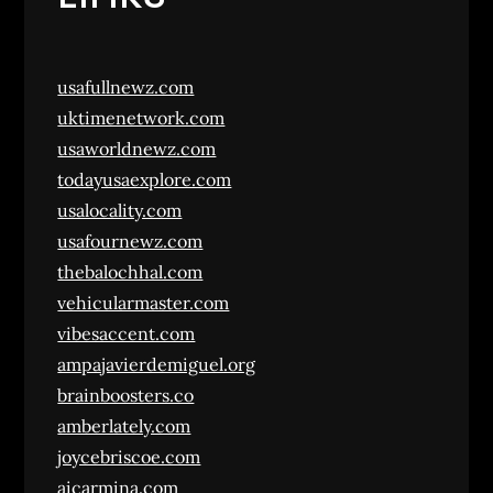
usafullnewz.com
uktimenetwork.com
usaworldnewz.com
todayusaexplore.com
usalocality.com
usafournewz.com
thebalochhal.com
vehicularmaster.com
vibesaccent.com
ampajavierdemiguel.org
brainboosters.co
amberlately.com
joycebriscoe.com
aicarmina.com