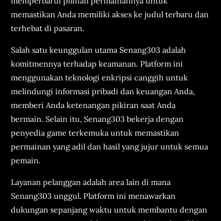
memperbarui pilihan permainannya untuk
memastikan Anda memiliki akses ke judul terbaru dan
terhebat di pasaran.
Salah satu keunggulan utama Senang303 adalah
komitmennya terhadap keamanan. Platform ini
menggunakan teknologi enkripsi canggih untuk
melindungi informasi pribadi dan keuangan Anda,
memberi Anda ketenangan pikiran saat Anda
bermain. Selain itu, Senang303 bekerja dengan
penyedia game terkemuka untuk memastikan
permainan yang adil dan hasil yang jujur ​​untuk semua
pemain.
Layanan pelanggan adalah area lain di mana
Senang303 unggul. Platform ini menawarkan
dukungan sepanjang waktu untuk membantu dengan