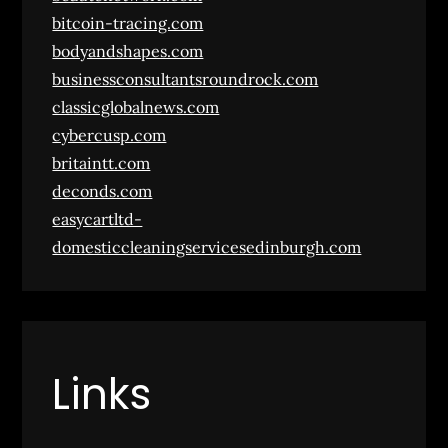
bitcoin-tracing.com
bodyandshapes.com
businessconsultantsroundrock.com
classicglobalnews.com
cybercusp.com
britaintt.com
deconds.com
easycartltd-
domesticcleaningservicesedinburgh.com
Links