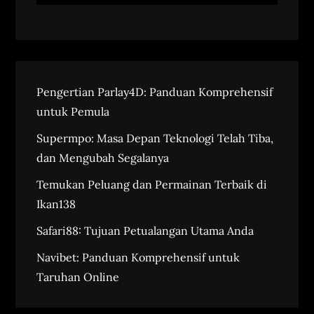
Pengertian Parlay4D: Panduan Komprehensif
untuk Pemula
Supermpo: Masa Depan Teknologi Telah Tiba,
dan Mengubah Segalanya
Temukan Peluang dan Permainan Terbaik di
Ikan138
Safari88: Tujuan Petualangan Utama Anda
Navibet: Panduan Komprehensif untuk
Taruhan Online