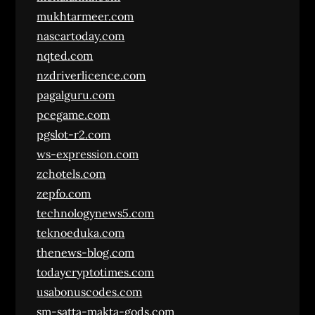
mukhtarmeer.com
nascartoday.com
nqted.com
nzdriverlicence.com
pagalguru.com
pcegame.com
pgslot-r2.com
ws-expression.com
zchotels.com
zepfo.com
technologynews5.com
teknoeduka.com
thenews-blog.com
todaycryptotimes.com
usabonuscodes.com
sm-satta-makta-gods.com