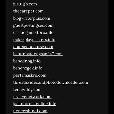
jusu-gb.com
thecarepet.com
blogwriterplus.com
guestpostingseo.com
casinogambitpro.info
pokerplaymasters.info
courseoncourse.com
bantinbatdongsan247.com
bahednog.info
bahenxgek.info
pertamaskre.com
threadsvideoandphotodownloader.com
techgiddy.com
usalivenetwork.com
jackpotrushonline.info
ucnewshindi.com