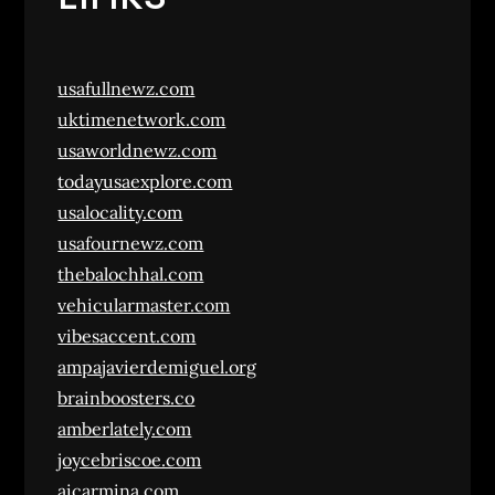
usafullnewz.com
uktimenetwork.com
usaworldnewz.com
todayusaexplore.com
usalocality.com
usafournewz.com
thebalochhal.com
vehicularmaster.com
vibesaccent.com
ampajavierdemiguel.org
brainboosters.co
amberlately.com
joycebriscoe.com
aicarmina.com