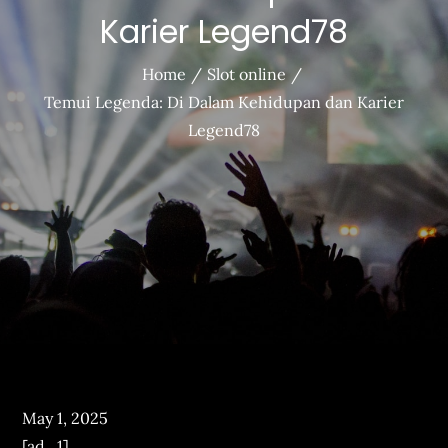
Karier Legend78
Home
Slot online
Temui Legenda: Di Dalam Kehidupan dan Karier
Legend78
Posted
May 1, 2025
on
[ad_1]