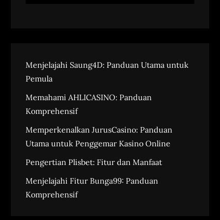
Menjelajahi Saung4D: Panduan Utama untuk
Pemula
Memahami AHLICASINO: Panduan
Komprehensif
Memperkenalkan JurusCasino: Panduan
Utama untuk Penggemar Kasino Online
Pengertian Plisbet: Fitur dan Manfaat
Menjelajahi Fitur Bunga99: Panduan
Komprehensif