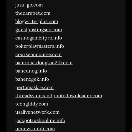
jusu-gb.com
thecarepet.com
blogwriterplus.com
guestpostingseo.com
casinogambitpro.info
pokerplaymasters.info
courseoncourse.com
bantinbatdongsan247.com
bahednog.info
bahenxgek.info
pertamaskre.com
threadsvideoandphotodownloader.com
techgiddy.com
usalivenetwork.com
jackpotrushonline.info
ucnewshindi.com