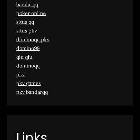
bandarqq
poker online
situs qq
situs pkv
dominoqq pkv
domino99
qiu qiu
dominoqq
pkv
pkv games
pkv bandarqq
Links