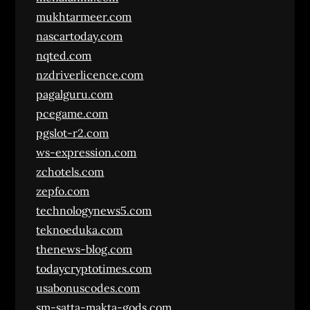
mukhtarmeer.com
nascartoday.com
nqted.com
nzdriverlicence.com
pagalguru.com
pcegame.com
pgslot-r2.com
ws-expression.com
zchotels.com
zepfo.com
technologynews5.com
teknoeduka.com
thenews-blog.com
todaycryptotimes.com
usabonuscodes.com
sm-satta-makta-gods.com