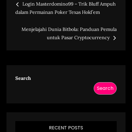
Login Masterdomino99 – Trik Bluff Ampuh
navigation
dalam Permainan Poker Texas Hold’em
Menjelajahi Dunia Bitbola: Panduan Pemula
untuk Pasar Cryptocurrency
Search
Search
RECENT POSTS