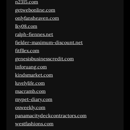
n2315.com
getwebonline.com
onlyfansheaven.com
lky08.com
ralph-fiennes.net
fielder-maximum-discount.net
fitfllex.com
genesisbusinesscredit.com
inforuang.com
kindsmarket.com
luvelylife.com
macramb.com
mypet-diary.com
oxweekly.com
panamacitydeckcontractors.com
westfashions.com