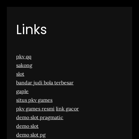
Links
pkv qq
sakong
slot
bandar judi bola terbesar
gaple
situs pkv games
pkv games resmi
link gacor
demo slot pragmatic
demo slot
demo slot pg