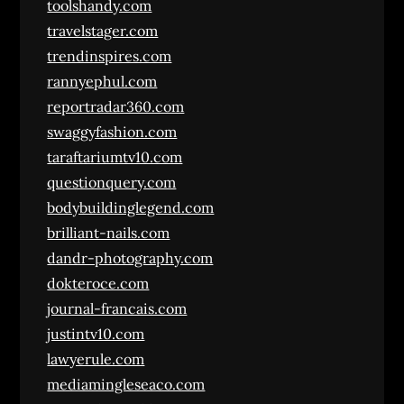
toolshandy.com
travelstager.com
trendinspires.com
rannyephul.com
reportradar360.com
swaggyfashion.com
taraftariumtv10.com
questionquery.com
bodybuildinglegend.com
brilliant-nails.com
dandr-photography.com
dokteroce.com
journal-francais.com
justintv10.com
lawyerule.com
mediamingleseaco.com