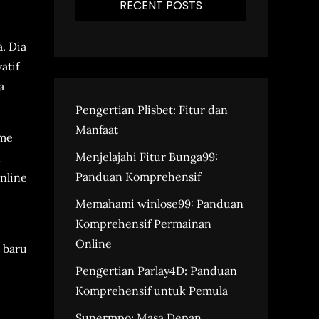
RECENT POSTS
. Dia
atif
a
Pengertian Plisbet: Fitur dan
Manfaat
ame
Menjelajahi Fitur Bunga99:
n
Panduan Komprehensif
nline
Memahami winlose99: Panduan
Komprehensif Permainan
Online
 baru
Pengertian Parlay4D: Panduan
Komprehensif untuk Pemula
Supermpo: Masa Depan