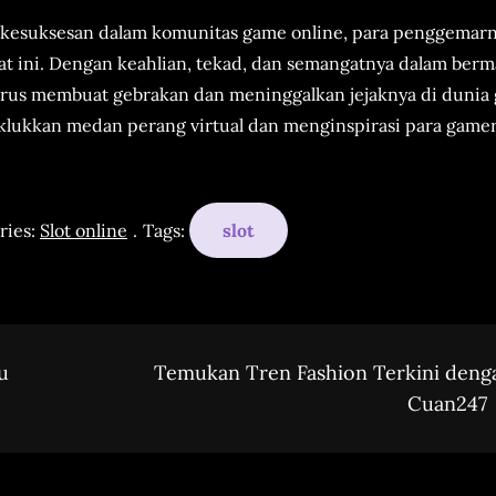
i kesuksesan dalam komunitas game online, para penggemar
t ini. Dengan keahlian, tekad, dan semangatnya dalam berm
erus membuat gebrakan dan meninggalkan jejaknya di dunia
aklukkan medan perang virtual dan menginspirasi para gamer
ries:
Slot online
Tags:
slot
u
Temukan Tren Fashion Terkini deng
Cuan247