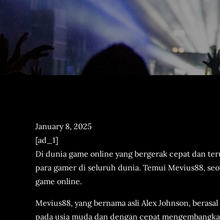
Posted
January 8, 2025
on
[ad_1]
Di dunia game online yang bergerak cepat dan te
para gamer di seluruh dunia. Temui Mevius88, seo
game online.
Mevius88, yang bernama asli Alex Johnson, berasal 
pada usia muda dan dengan cepat mengembangkan