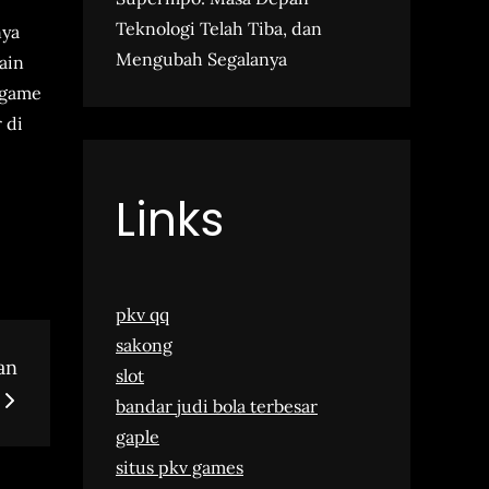
Teknologi Telah Tiba, dan
nya
Mengubah Segalanya
ain
 game
 di
Links
pkv qq
sakong
an
slot
bandar judi bola terbesar
gaple
situs pkv games