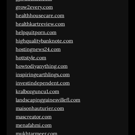
grow2every.com
healthhousecare.com
healthkartreview.com
helpquitporn.com
highqualitybanknote.com
hostingnews24.com
hottstyle.com
howtodiyanything.com
inspiringearthlings.com
investindependent.com
kralbozguncu1.com
landscapinggainesvillefl.com
maisonhauturier.com
mascreator.com
menafahmi.com
mukhtarmeer.com