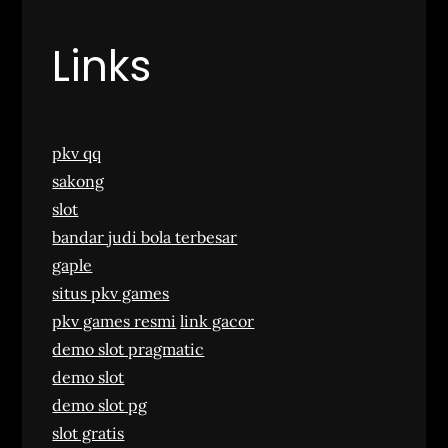
Links
pkv qq
sakong
slot
bandar judi bola terbesar
gaple
situs pkv games
pkv games resmi
link gacor
demo slot pragmatic
demo slot
demo slot pg
slot gratis