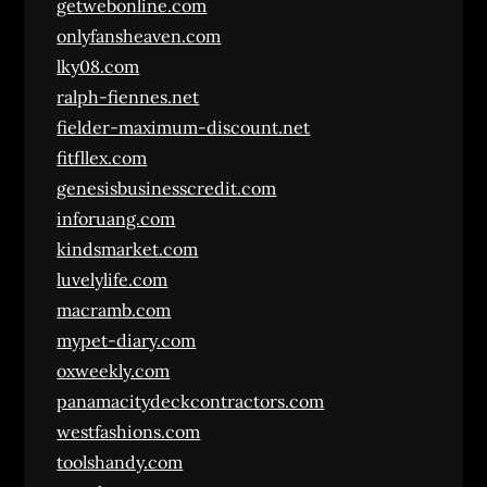
getwebonline.com
onlyfansheaven.com
lky08.com
ralph-fiennes.net
fielder-maximum-discount.net
fitfllex.com
genesisbusinesscredit.com
inforuang.com
kindsmarket.com
luvelylife.com
macramb.com
mypet-diary.com
oxweekly.com
panamacitydeckcontractors.com
westfashions.com
toolshandy.com