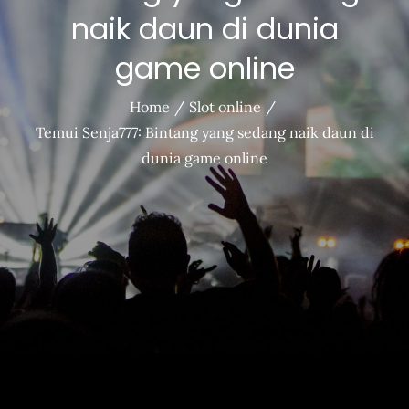
naik daun di dunia
game online
Home
Slot online
Temui Senja777: Bintang yang sedang naik daun di
dunia game online