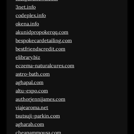
3net.info
codeplex.info
okena.info
akunidpropokerqq.com
bespokecardetailing.com
bestfriendscredit.com
elibrary.biz
eczema-naturalcures.com
astro-bath.com
aghapal.com
altu-expo.com
authorjennijames.com
viajearoma.net
tsutsuji-parkin.com
agharab.com
cheapammousa.com