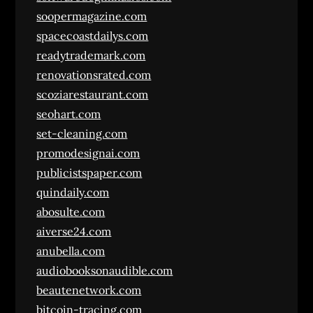
soopermagazine.com
spacecoastdailys.com
readytrademark.com
renovationsrated.com
scoziarestaurant.com
seohart.com
set-cleaning.com
promodesignai.com
publicistspaper.com
quindaily.com
abosulte.com
aiverse24.com
anubella.com
audiobooksonaudible.com
beautenetwork.com
bitcoin-tracing.com