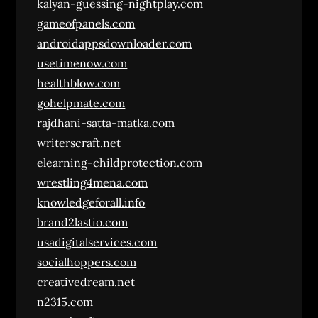
kalyan-guessing-nightplay.com
gameofpanels.com
androidappsdownloader.com
usetimenow.com
healthblow.com
gohelpmate.com
rajdhani-satta-matka.com
writerscraft.net
elearning-childprotection.com
wrestling4mena.com
knowledgeforall.info
brand2lastio.com
usadigitalservices.com
socialhoppers.com
creativedream.net
n2315.com