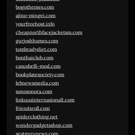
bogothemes.com
ajino-mingei.com
yourfreehost.info
cheapnorthfacejacketsm.com
gurjoshhomes.com
tombradydiet.com
bonthaiclub.com
casusbelli-mod.com
bookplatesociety.com
lebnewsmedia.com
sonosonora.com
linkuusinternasional1.com
friendsroll.com
spiderclothing.net
wondergadgetsshop.com
seatgurunews.com