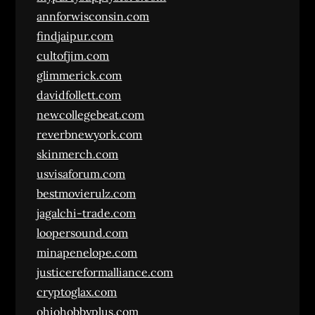
annforwisconsin.com
findjaipur.com
cultofjim.com
glimmerick.com
davidfollett.com
newcollegebeat.com
reverbnewyork.com
skinmerch.com
usvisaforum.com
bestmovierulz.com
jagalchi-trade.com
loopersound.com
minapenelope.com
justicereformalliance.com
cryptoglax.com
ohiohobbyplus.com