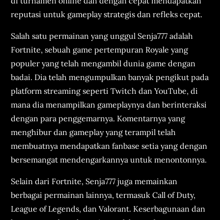
di turnamen online dan dengan cepat mendapatkan
reputasi untuk gameplay strategis dan refleks cepat.
Salah satu permainan yang unggul Senja777 adalah
Fortnite, sebuah game pertempuran Royale yang
populer yang telah mengambil dunia game dengan
badai. Dia telah mengumpulkan banyak pengikut pada
platform streaming seperti Twitch dan YouTube, di
mana dia menampilkan gameplaynya dan berinteraksi
dengan para penggemarnya. Komentarnya yang
menghibur dan gameplay yang terampil telah
membuatnya mendapatkan fanbase setia yang dengan
bersemangat mendengarkannya untuk menontonnya.
Selain dari Fortnite, Senja777 juga memainkan
berbagai permainan lainnya, termasuk Call of Duty,
League of Legends, dan Valorant. Keserbagunaan dan