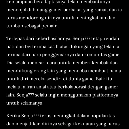
kemampuan beradaptasinya telah membantunya
menonjol di bidang gamer berbakat yang ramai, dan ia
terus mendorong dirinya untuk meningkatkan dan
tumbuh sebagai pemain.
Terlepas dari keberhasilannya, Senja777 tetap rendah
hati dan berterima kasih atas dukungan yang telah ia
terima dari para penggemarnya dan komunitas game.
Dia selalu mencari cara untuk memberi kembali dan
mendukung orang lain yang mencoba membuat nama
untuk diri mereka sendiri di dunia game. Baik itu
melalui aliran amal atau berkolaborasi dengan gamer
lain, Senja777 selalu ingin menggunakan platformnya
untuk selamanya.
Ketika Senja777 terus meningkat dalam popularitas
dan menjadikan dirinya sebagai kekuatan yang harus