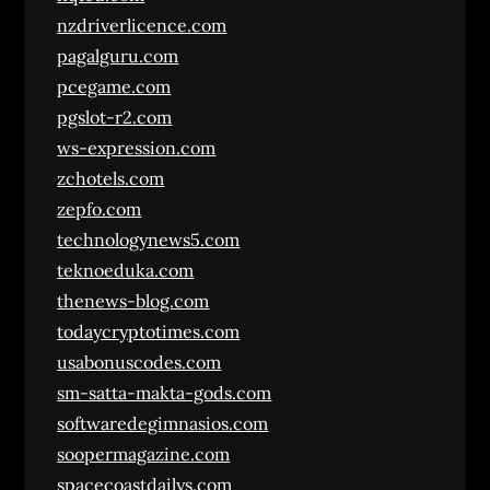
nzdriverlicence.com
pagalguru.com
pcegame.com
pgslot-r2.com
ws-expression.com
zchotels.com
zepfo.com
technologynews5.com
teknoeduka.com
thenews-blog.com
todaycryptotimes.com
usabonuscodes.com
sm-satta-makta-gods.com
softwaredegimnasios.com
soopermagazine.com
spacecoastdailys.com