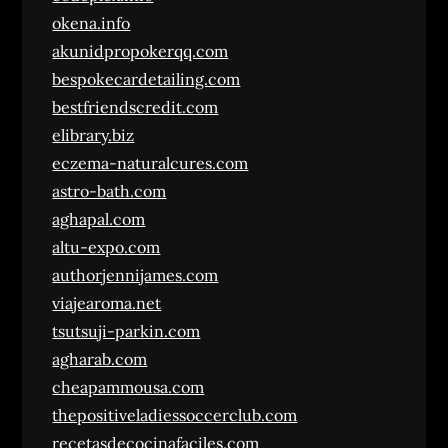
okena.info
akunidpropokerqq.com
bespokecardetailing.com
bestfriendscredit.com
elibrary.biz
eczema-naturalcures.com
astro-bath.com
aghapal.com
altu-expo.com
authorjennijames.com
viajearoma.net
tsutsuji-parkin.com
agharab.com
cheapammousa.com
thepositiveladiessoccerclub.com
recetasdecocinafaciles.com