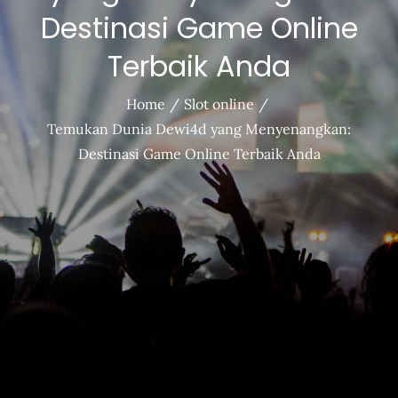
Destinasi Game Online
Terbaik Anda
Home
Slot online
Temukan Dunia Dewi4d yang Menyenangkan:
Destinasi Game Online Terbaik Anda