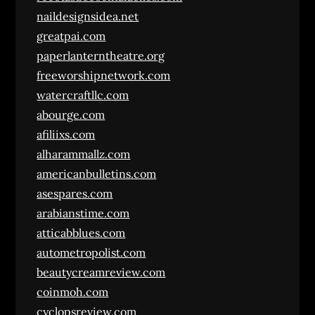
naildesignsidea.net
greatpai.com
paperlanterntheatre.org
freeworshipnetwork.com
watercraftllc.com
abourge.com
afiliixs.com
alharammallz.com
americanbulletins.com
asespares.com
arabianstime.com
atticabblues.com
autometropolist.com
beautycreamreview.com
coinmoh.com
cyclopsreview.com