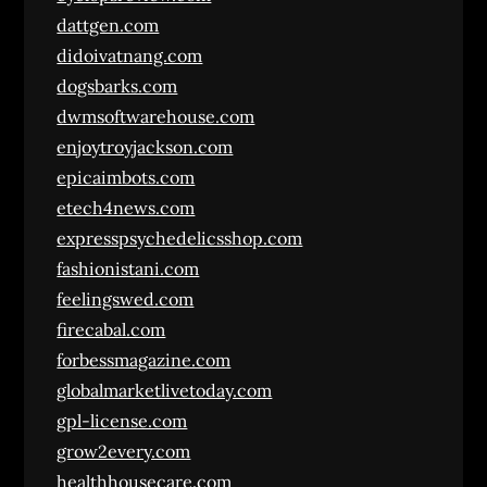
dattgen.com
didoivatnang.com
dogsbarks.com
dwmsoftwarehouse.com
enjoytroyjackson.com
epicaimbots.com
etech4news.com
expresspsychedelicsshop.com
fashionistani.com
feelingswed.com
firecabal.com
forbessmagazine.com
globalmarketlivetoday.com
gpl-license.com
grow2every.com
healthhousecare.com