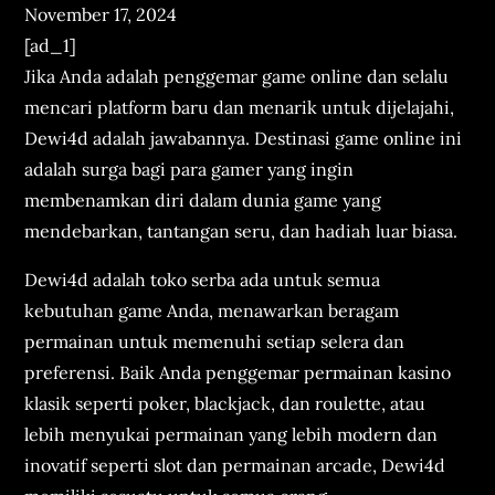
Posted
November 17, 2024
on
[ad_1]
Jika Anda adalah penggemar game online dan selalu
mencari platform baru dan menarik untuk dijelajahi,
Dewi4d adalah jawabannya. Destinasi game online ini
adalah surga bagi para gamer yang ingin
membenamkan diri dalam dunia game yang
mendebarkan, tantangan seru, dan hadiah luar biasa.
Dewi4d adalah toko serba ada untuk semua
kebutuhan game Anda, menawarkan beragam
permainan untuk memenuhi setiap selera dan
preferensi. Baik Anda penggemar permainan kasino
klasik seperti poker, blackjack, dan roulette, atau
lebih menyukai permainan yang lebih modern dan
inovatif seperti slot dan permainan arcade, Dewi4d