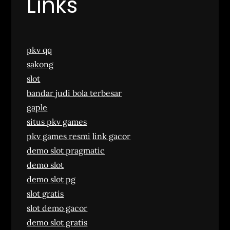
Links
pkv qq
sakong
slot
bandar judi bola terbesar
gaple
situs pkv games
pkv games resmi
link gacor
demo slot pragmatic
demo slot
demo slot pg
slot gratis
slot demo gacor
demo slot gratis