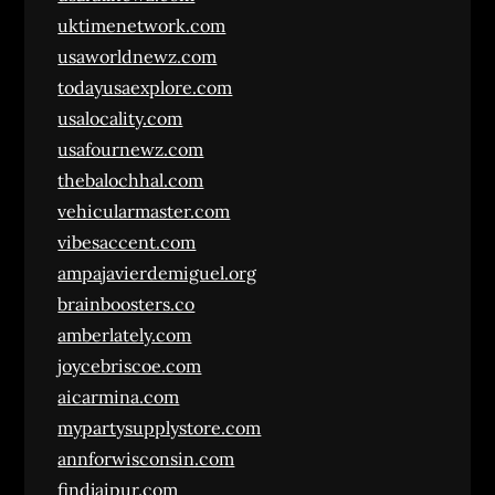
uktimenetwork.com
usaworldnewz.com
todayusaexplore.com
usalocality.com
usafournewz.com
thebalochhal.com
vehicularmaster.com
vibesaccent.com
ampajavierdemiguel.org
brainboosters.co
amberlately.com
joycebriscoe.com
aicarmina.com
mypartysupplystore.com
annforwisconsin.com
findjaipur.com