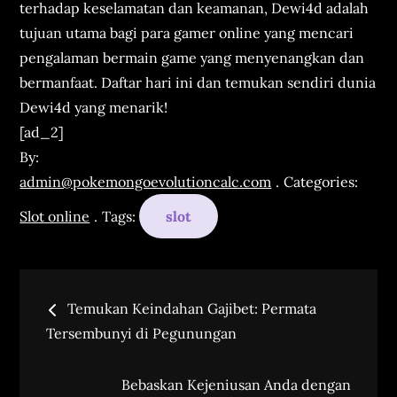
terhadap keselamatan dan keamanan, Dewi4d adalah
tujuan utama bagi para gamer online yang mencari
pengalaman bermain game yang menyenangkan dan
bermanfaat. Daftar hari ini dan temukan sendiri dunia
Dewi4d yang menarik!
[ad_2]
By:
admin@pokemongoevolutioncalc.com
Categories:
Slot online
Tags:
slot
Post
Temukan Keindahan Gajibet: Permata
navigation
Tersembunyi di Pegunungan
Bebaskan Kejeniusan Anda dengan