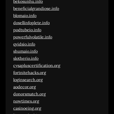
bekosunhu.info
beneficialgrandiose.info
blomaio.info
dosellinfoplete.info
podtubeio.info
powerfulvolatile.info
qvidsio.info
shumaio.info
slotherio.info
cysapluscertification.org
fortnitehacks.org
loginsearch.org
aodecor.org
donorsmatch.org
nowtimes.org
casinoeing.org