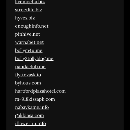
livemocha.biz
streetlife.biz
hyves.biz
enoughinfo.net
pinhive.net
warnabet.net
bollym4u.me
bolly2tollyblog.me
pandaclub.me
flyttevask.io
byhous.com
hartfordplazahotel.com
m-918kissapk.com
nabavkame.info
gakbiasa.com
iflowerhu.info