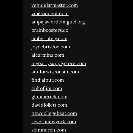
vehicularmaster.com
vibesaccent.com
ampajavierdemiguel.org
brainboosters.co
amberlately.com
joycebriscoe.com
aicarmina.com
mypartysupplystore.com
annforwisconsin.com
findjaipur.com
cultofjim.com
glimmerick.com
davidfollett.com
newcollegebeat.com
reverbnewyork.com
skinmerch.com