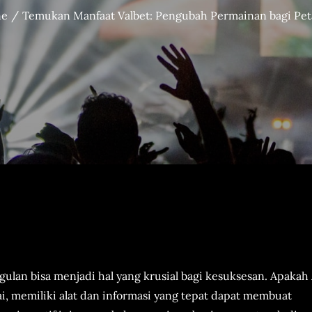
ne
Temukan Manfaat Valbet: Pengubah Permainan bagi Pet
lan bisa menjadi hal yang krusial bagi kesuksesan. Apakah
, memiliki alat dan informasi yang tepat dapat membuat