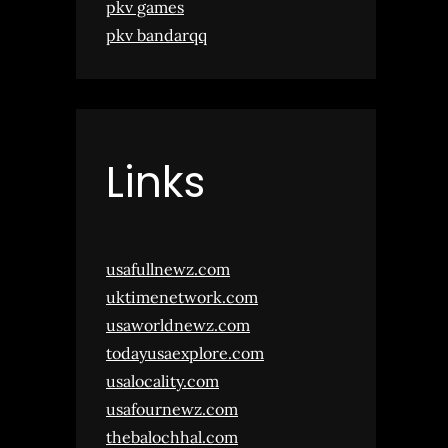
pkv games
pkv bandarqq
Links
usafullnewz.com
uktimenetwork.com
usaworldnewz.com
todayusaexplore.com
usalocality.com
usafournewz.com
thebalochhal.com