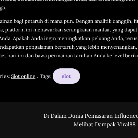
ga.
inan bagi petaruh di mana pun. Dengan analitik canggih, fi
 platform ini menawarkan serangkaian manfaat yang dapat
nda. Apakah Anda ingin meningkatkan peluang Anda, terus
 mendapatkan pengalaman bertaruh yang lebih menyenangkan,
t hari ini dan bawa permainan taruhan Anda ke level berik
ries:
Slot online
Tags:
slot
Di Dalam Dunia Pemasaran Influence
Melihat Dampak Viral88