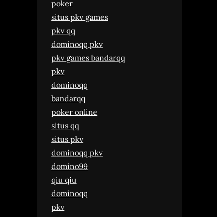
poker
situs pkv games
pkv qq
dominoqq pkv
pkv games bandarqq
pkv
dominoqq
bandarqq
poker online
situs qq
situs pkv
dominoqq pkv
domino99
qiu qiu
dominoqq
pkv