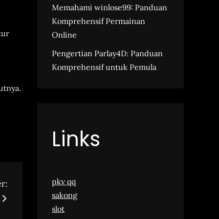
Memahami winlose99: Panduan
Komprehensif Permainan
tur
Online
Pengertian Parlay4D: Panduan
Komprehensif untuk Pemula
utnya.
Links
pkv qq
r:
sakong
slot