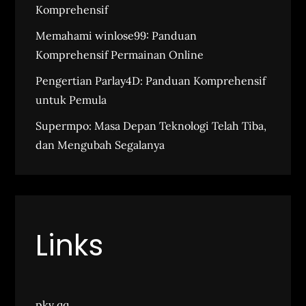
Komprehensif
Memahami winlose99: Panduan
Komprehensif Permainan Online
Pengertian Parlay4D: Panduan Komprehensif
untuk Pemula
Supermpo: Masa Depan Teknologi Telah Tiba,
dan Mengubah Segalanya
Links
pkv qq