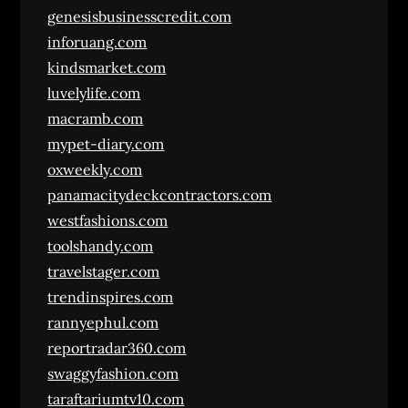
genesisbusinesscredit.com
inforuang.com
kindsmarket.com
luvelylife.com
macramb.com
mypet-diary.com
oxweekly.com
panamacitydeckcontractors.com
westfashions.com
toolshandy.com
travelstager.com
trendinspires.com
rannyephul.com
reportradar360.com
swaggyfashion.com
taraftariumtv10.com