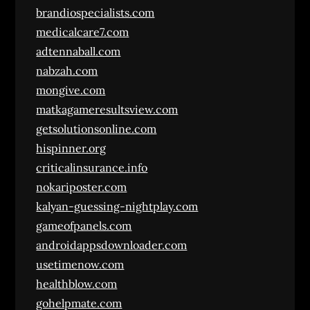
brandiospecialists.com
medicalcare7.com
adtennaball.com
nabzah.com
mongive.com
matkagameresultsview.com
getsolutionsonline.com
hispinner.org
criticalinsurance.info
nokariposter.com
kalyan-guessing-nightplay.com
gameofpanels.com
androidappsdownloader.com
usetimenow.com
healthblow.com
gohelpmate.com