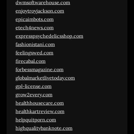
dwmsoftwarehouse.com
enjoytroyjackson.com
epicaimbots.com
etech4news.com
expresspsychedelicsshop.com
fashionistani.com
feelingswed.com
firecabal.com
forbessmagazine.com
globalmarketlivetoday.com
gpl-license.com
grow2every.com
healthhousecare.com
healthkartreview.com
helpquitporn.com
highqualitybanknote.com