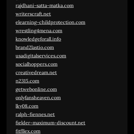
rajdhani-satta-matka.com
writerscraft.net
elearning-childprotection.com
wrestling4mena.com
knowledgeforall.info
brand2lastio.com
usadigitalservices.com
socialhoppers.com
creativedream.net
n2315.com
getwebonline.com
onlyfansheaven.com
lky08.com
ralph-fiennes.net
fielder-maximum-discount.net
fitfllex.com