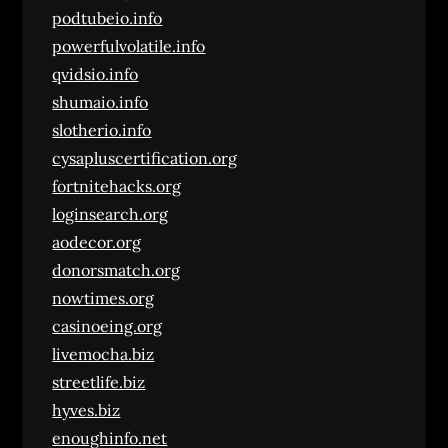
podtubeio.info
powerfulvolatile.info
qvidsio.info
shumaio.info
slotherio.info
cysapluscertification.org
fortnitehacks.org
loginsearch.org
aodecor.org
donorsmatch.org
nowtimes.org
casinoeing.org
livemocha.biz
streetlife.biz
hyves.biz
enoughinfo.net