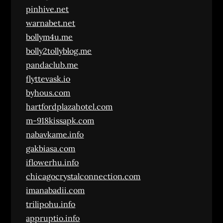
pinhive.net
warnabet.net
bollym4u.me
bolly2tollyblog.me
pandaclub.me
flyttevask.io
byhous.com
hartfordplazahotel.com
m-918kissapk.com
nabavkame.info
gakbiasa.com
iflowerhu.info
chicagocrystalconnection.com
imanabadii.com
trilipohu.info
appruptio.info