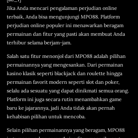
Jika Anda mencari pengalaman perjudian online
terbaik, Anda bisa mengunjungi MPO88. Platform
perjudian online populer ini menawarkan beragam
permainan dan fitur yang pasti akan membuat Anda
terhibur selama berjam-jam.
Salah satu fitur menonjol dari MPO88 adalah pilihan
permainannya yang mengesankan. Dari permainan
kasino klasik seperti blackjack dan roulette hingga
permainan favorit modern seperti slot dan poker,
selalu ada sesuatu yang dapat dinikmati semua orang.
Platform ini juga secara rutin menambahkan game
baru ke jajarannya, jadi Anda tidak akan pernah
kehabisan pilihan untuk mencoba.
Selain pilihan permainannya yang beragam, MPO88