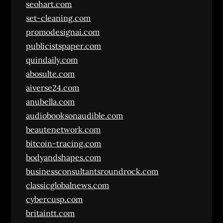
seohart.com
set-cleaning.com
promodesignai.com
publicistspaper.com
quindaily.com
abosulte.com
aiverse24.com
anubella.com
audiobooksonaudible.com
beautenetwork.com
bitcoin-tracing.com
bodyandshapes.com
businessconsultantsroundrock.com
classicglobalnews.com
cybercusp.com
britaintt.com