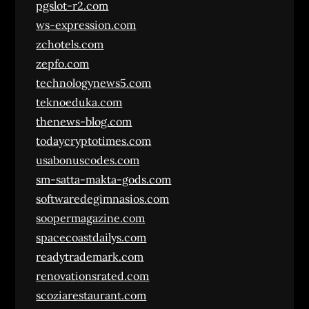
pgslot-r2.com
ws-expression.com
zchotels.com
zepfo.com
technologynews5.com
teknoeduka.com
thenews-blog.com
todaycryptotimes.com
usabonuscodes.com
sm-satta-makta-gods.com
softwaredegimnasios.com
soopermagazine.com
spacecoastdailys.com
readytrademark.com
renovationsrated.com
scoziarestaurant.com