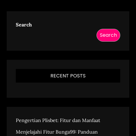
Search
Search
RECENT POSTS
Pengertian Plisbet: Fitur dan Manfaat
Menjelajahi Fitur Bunga99: Panduan