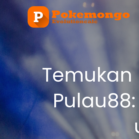
Skip
to
P
content
y
Temukan 
Pulau88