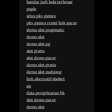
bandar judi bola terbesar
gaple
situs pkv games
pkv games resmi
link gacor
demo slot pragmatic
demo slot
demo slot pg
slot gratis
slot demo gacor
demo slot gratis
demo slot mahjong
link alternatif sbobet
qq
data pengeluaran hk
slot demo gacor
demo slot