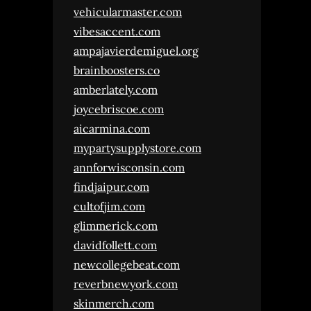
vehicularmaster.com
vibesaccent.com
ampajavierdemiguel.org
brainboosters.co
amberlately.com
joycebriscoe.com
aicarmina.com
mypartysupplystore.com
annforwisconsin.com
findjaipur.com
cultofjim.com
glimmerick.com
davidfollett.com
newcollegebeat.com
reverbnewyork.com
skinmerch.com