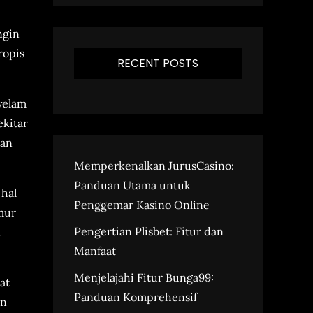
ngin
ropis
RECENT POSTS
yelam
ekitar
ban
Memperkenalkan JurusCasino:
Panduan Utama untuk
 hal
Penggemar Kasino Online
emur
Pengertian Plisbet: Fitur dan
n
Manfaat
Menjelajahi Fitur Bunga99:
at
Panduan Komprehensif
an