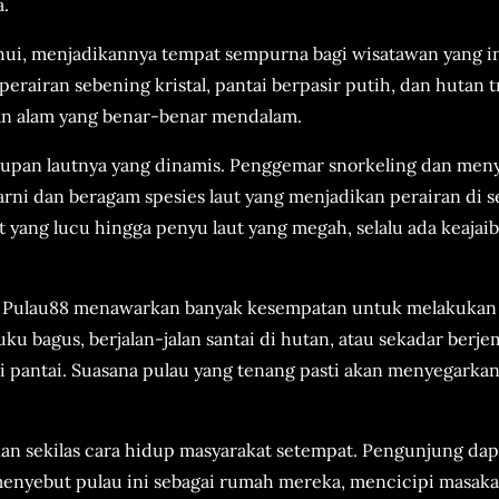
a.
tahui, menjadikannya tempat sempurna bagi wisatawan yang i
perairan sebening kristal, pantai berpasir putih, dan hutan t
n alam yang benar-benar mendalam.
idupan lautnya yang dinamis. Penggemar snorkeling dan men
i dan beragam spesies laut yang menjadikan perairan di s
 yang lucu hingga penyu laut yang megah, selalu ada keajai
ai, Pulau88 menawarkan banyak kesempatan untuk melakukan
ku bagus, berjalan-jalan santai di hutan, atau sekadar berj
 pantai. Suasana pulau yang tenang pasti akan menyegarka
an sekilas cara hidup masyarakat setempat. Pengunjung dap
enyebut pulau ini sebagai rumah mereka, mencicipi masak