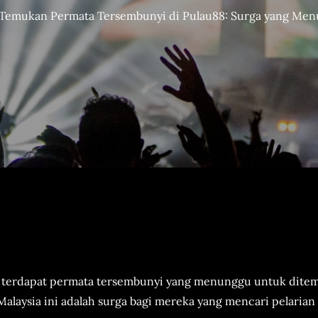
Temukan Permata Tersembunyi di Pulau88: Surga yang Menu
n, terdapat permata tersembunyi yang menunggu untuk dite
i Malaysia ini adalah surga bagi mereka yang mencari pelaria