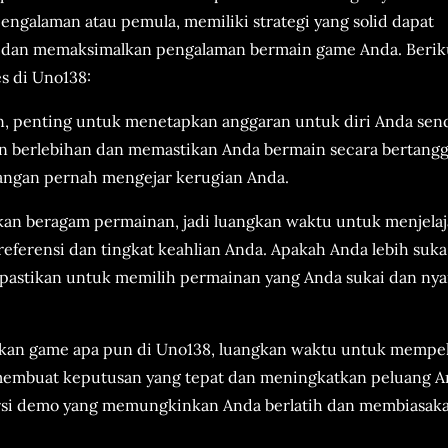
engalaman atau pemula, memiliki strategi yang solid dapat
dan memaksimalkan pengalaman bermain game Anda. Berik
s di Uno138:
n, penting untuk menetapkan anggaran untuk diri Anda send
n berlebihan dan memastikan Anda bermain secara bertang
jangan pernah mengejar kerugian Anda.
kan beragam permainan, jadi luangkan waktu untuk menjelaj
erensi dan tingkat keahlian Anda. Apakah Anda lebih suka 
 pastikan untuk memilih permainan yang Anda sukai dan ny
nkan game apa pun di Uno138, luangkan waktu untuk mempel
 membuat keputusan yang tepat dan meningkatkan peluang 
si demo yang memungkinkan Anda berlatih dan membiasaka