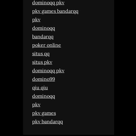
dominoqq pkv
pkv games bandarqq
pkv
dominoqq
bandarqq
poker online
situs qq
situs pkv
dominoqq pkv
domino99
qiu qiu
dominoqq
pkv
pkv games
pkv bandarqq