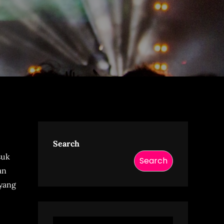
Search
suk
Search
an
yang