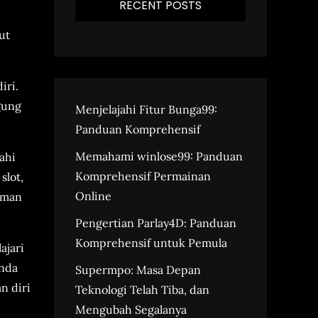
RECENT POSTS
ut
iri.
gung
Menjelajahi Fitur Bunga99:
Panduan Komprehensif
Memahami winlose99: Panduan
ahi
Komprehensif Permainan
slot,
Online
aman
Pengertian Parlay4D: Panduan
Komprehensif untuk Pemula
ajari
Anda
Supermpo: Masa Depan
n diri
Teknologi Telah Tiba, dan
Mengubah Segalanya