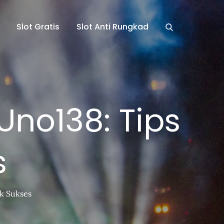
Slot Gratis
Slot Anti Rungkad
ragmatic Play,
luang maxwin yang terjamin. Pilihan terbaik untuk Anda
min
Uno138: Tips
s
ik Sukses