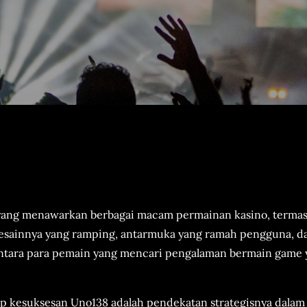
r yang menawarkan berbagai macam permainan kasino, terma
an desainnya yang ramping, antarmuka yang ramah pengguna, d
antara para pemain yang mencari pengalaman bermain game 
dap kesuksesan Uno138 adalah pendekatan strategisnya dalam