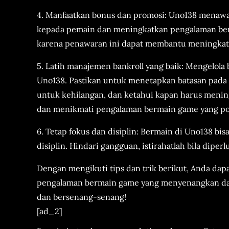
4. Manfaatkan bonus dan promosi: Uno138 menaw
kepada pemain dan meningkatkan pengalaman ber
karena penawaran ini dapat membantu meningkat
5. Latih manajemen bankroll yang baik: Mengelola
Uno138. Pastikan untuk menetapkan batasan pada 
untuk kehilangan, dan ketahui kapan harus meni
dan menikmati pengalaman bermain game yang pos
6. Tetap fokus dan disiplin: Bermain di Uno138 bi
disiplin. Hindari gangguan, istirahatlah bila dipe
Dengan mengikuti tips dan trik berikut, Anda da
pengalaman bermain game yang menyenangkan dan 
dan bersenang-senang!
[ad_2]