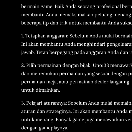
bermain game. Baik Anda seorang profesional berp
membantu Anda memaksimalkan peluang menang 
beberapa tip dan trik untuk membantu Anda sukse
1. Tetapkan anggaran: Sebelum Anda mulai bermai
Ini akan membantu Anda menghindari pengeluara
jawab. Tetap berpegang pada anggaran Anda dan 
2. Pilih permainan dengan bijak: Uno138 menawar
dan menemukan permainan yang sesuai dengan pref
permainan meja, atau permainan dealer langsung,
untuk dimainkan.
3. Pelajari aturannya: Sebelum Anda mulai memai
aturan dan strateginya. Ini akan membantu Anda
untuk menang. Banyak game juga menawarkan ver
dengan gameplaynya.