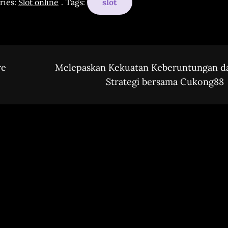
ries:
Slot online
Tags:
slot
re
Melepaskan Kekuatan Keberuntungan d
Strategi bersama Cukong88