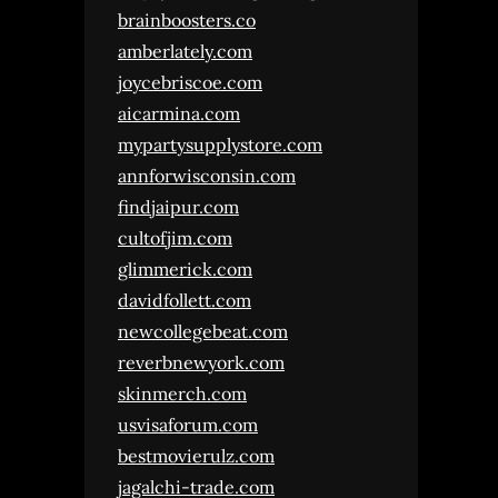
brainboosters.co
amberlately.com
joycebriscoe.com
aicarmina.com
mypartysupplystore.com
annforwisconsin.com
findjaipur.com
cultofjim.com
glimmerick.com
davidfollett.com
newcollegebeat.com
reverbnewyork.com
skinmerch.com
usvisaforum.com
bestmovierulz.com
jagalchi-trade.com