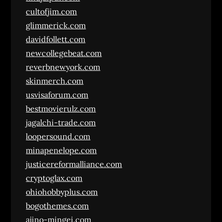
cultofjim.com
glimmerick.com
davidfollett.com
newcollegebeat.com
reverbnewyork.com
skinmerch.com
usvisaforum.com
bestmovierulz.com
jagalchi-trade.com
loopersound.com
minapenelope.com
justicereformalliance.com
cryptoglax.com
ohiohobbyplus.com
bogothemes.com
ajino-mingei.com