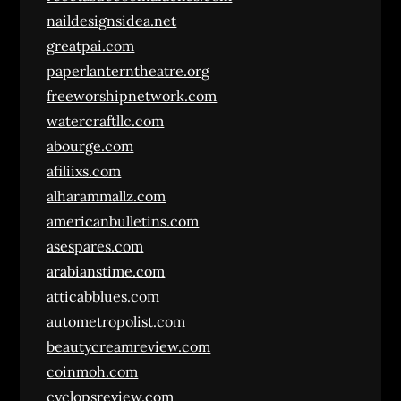
naildesignsidea.net
greatpai.com
paperlanterntheatre.org
freeworshipnetwork.com
watercraftllc.com
abourge.com
afiliixs.com
alharammallz.com
americanbulletins.com
asespares.com
arabianstime.com
atticabblues.com
autometropolist.com
beautycreamreview.com
coinmoh.com
cyclopsreview.com