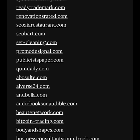
readytrademark.com
renovationsrated.com
scoziarestaurant.com
seohart.com
set-cleaning.com
promodesignai.com
publicistspaper.com
quindaily.com
abosulte.com
aiverse24.com
anubella.com
audiobooksonaudible.com
beautenetwork.com
bitcoin-tracing.com
bodyandshapes.com
businessconsultantsroundrock.com