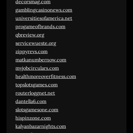
decorsmag.com
gamblingcasinonews.com
universitiesofamerica.net
progameofbrands.com
qbreview.org
servicewueste.org
zippyrevs.com
matkanumbernow.com
myjobcirculars.com
healthmoreoverfitness.com
topslotxgames.com
routerloggnet.net
dantella6.com
slotsgamesone.com
hispinzone.com
kalyanbazarnights.com