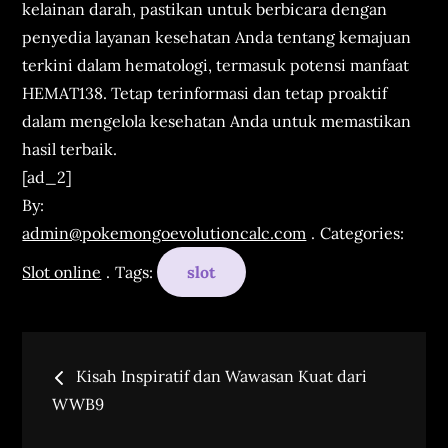
kelainan darah, pastikan untuk berbicara dengan
penyedia layanan kesehatan Anda tentang kemajuan
terkini dalam hematologi, termasuk potensi manfaat
HEMAT138. Tetap terinformasi dan tetap proaktif
dalam mengelola kesehatan Anda untuk memastikan
hasil terbaik.
[ad_2]
By:
admin@pokemongoevolutioncalc.com
Categories:
Slot online
Tags:
slot
Post
Kisah Inspiratif dan Wawasan Kuat dari
navigation
WWB9