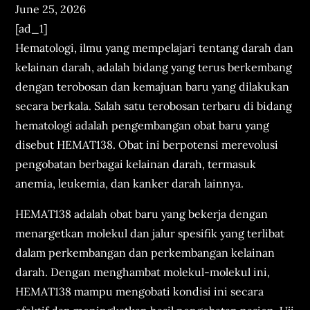
Posted
June 25, 2026
on
[ad_1]
Hematologi, ilmu yang mempelajari tentang darah dan
kelainan darah, adalah bidang yang terus berkembang
dengan terobosan dan kemajuan baru yang dilakukan
secara berkala. Salah satu terobosan terbaru di bidang
hematologi adalah pengembangan obat baru yang
disebut HEMAT138. Obat ini berpotensi merevolusi
pengobatan berbagai kelainan darah, termasuk
anemia, leukemia, dan kanker darah lainnya.
HEMAT138 adalah obat baru yang bekerja dengan
menargetkan molekul dan jalur spesifik yang terlibat
dalam perkembangan dan perkembangan kelainan
darah. Dengan menghambat molekul-molekul ini,
HEMAT138 mampu mengobati kondisi ini secara