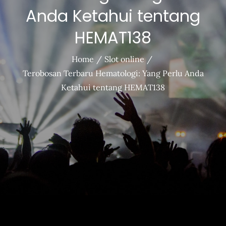
Anda Ketahui tentang
HEMAT138
Home
Slot online
Terobosan Terbaru Hematologi: Yang Perlu Anda
Ketahui tentang HEMAT138