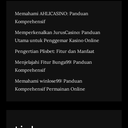
Memahami AHLICASINO: Panduan
Komprehensif
Memperkenalkan JurusCasino: Panduan
Utama untuk Penggemar Kasino Online
Pengertian Plisbet: Fitur dan Manfaat
Menjelajahi Fitur Bunga99: Panduan
Komprehensif
Memahami winlose99: Panduan
Komprehensif Permainan Online