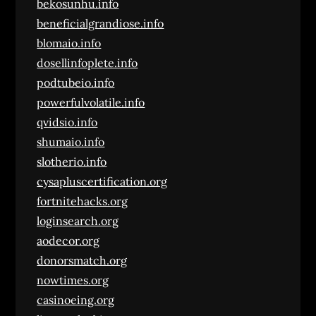
bekosunhu.info
beneficialgrandiose.info
blomaio.info
dosellinfoplete.info
podtubeio.info
powerfulvolatile.info
qvidsio.info
shumaio.info
slotherio.info
cysapluscertification.org
fortnitehacks.org
loginsearch.org
aodecor.org
donorsmatch.org
nowtimes.org
casinoeing.org