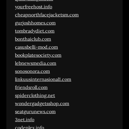
yourfreehost.info
cheapnorthfacejacketsm.com
gurjoshhomes.com
tombradydiet.com
bonthaiclub.com
casusbelli-mod.com
bookplatesociety.com
lebnewsmedia.com
sonosonora.com
linkuusinternasional1.com
friendsroll.com
spiderclothing.net
wondergadgetsshop.com
seatgurunews.com
3net.info
codeplex.info