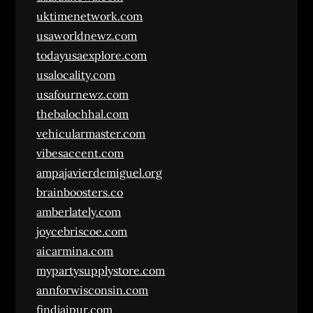
uktimenetwork.com
usaworldnewz.com
todayusaexplore.com
usalocality.com
usafournewz.com
thebalochhal.com
vehicularmaster.com
vibesaccent.com
ampajavierdemiguel.org
brainboosters.co
amberlately.com
joycebriscoe.com
aicarmina.com
mypartysupplystore.com
annforwisconsin.com
findjaipur.com