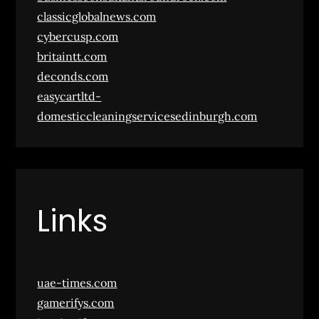
classicglobalnews.com
cybercusp.com
britaintt.com
deconds.com
easycartltd-
domesticcleaningservicesedinburgh.com
Links
uae-times.com
gamerifys.com