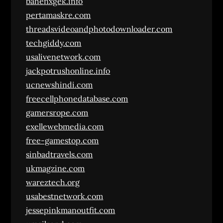
bahenxgek.info
pertamaskre.com
threadsvideoandphotodownloader.com
techgiddy.com
usalivenetwork.com
jackpotrushonline.info
ucnewshindi.com
freecellphonedatabase.com
gamersrope.com
exellewebmedia.com
free-gamestop.com
sinbadtravels.com
ukmagzine.com
wareztech.org
usabestnetwork.com
jessepinkmanoutfit.com