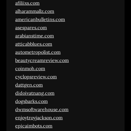
afiliixs.com
alharammallz.com
americanbulletins.com
asespares.com
arabianstime.com
atticabblues.com
autometropolist.com
beautycreamreview.com
coinmoh.com
cyclopsreview.com
dattgen.com
didoivatnang.com
dogsbarks.com
dwmsoftwarehouse.com
enjoytroyjackson.com
epicaimbots.com