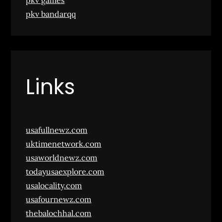
pkv games
pkv bandarqq
Links
usafullnewz.com
uktimenetwork.com
usaworldnewz.com
todayusaexplore.com
usalocality.com
usafournewz.com
thebalochhal.com