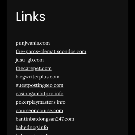
Links
punjwanis.com
the-parcs-clematiscondos.com
jusu-gb.com
thecarepet.com
blogwriterplus.com
guestpostingseo.com
casinogambitpro.info
pokerplaymasters.info
courseoncourse.com
bantinbatdongsan247.com
bahednog.info