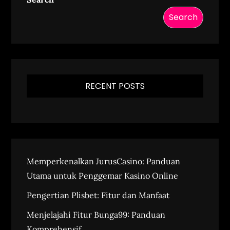
Search
RECENT POSTS
Memperkenalkan JurusCasino: Panduan
Utama untuk Penggemar Kasino Online
Pengertian Plisbet: Fitur dan Manfaat
Menjelajahi Fitur Bunga99: Panduan
Komprehensif