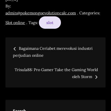
By:
admin@pokemongoevolutioncalc.com
Categories:
Slot online
Tags:
slot
Post
Bagaimana Ceriabet merevolusi industri
navigation
perjudian online
Trisula88: Pro Gamer Take the Gaming World
oleh Storm
Search