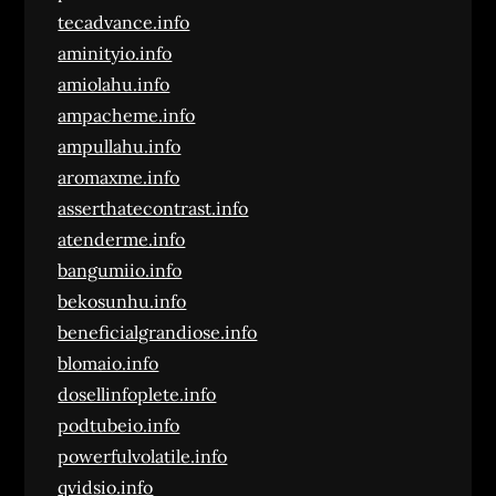
tecadvance.info
aminityio.info
amiolahu.info
ampacheme.info
ampullahu.info
aromaxme.info
asserthatecontrast.info
atenderme.info
bangumiio.info
bekosunhu.info
beneficialgrandiose.info
blomaio.info
dosellinfoplete.info
podtubeio.info
powerfulvolatile.info
qvidsio.info