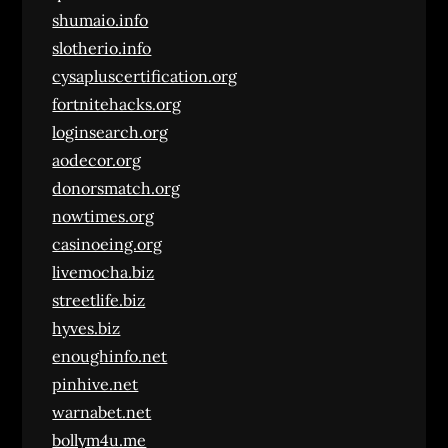
shumaio.info
slotherio.info
cysapluscertification.org
fortnitehacks.org
loginsearch.org
aodecor.org
donorsmatch.org
nowtimes.org
casinoeing.org
livemocha.biz
streetlife.biz
hyves.biz
enoughinfo.net
pinhive.net
warnabet.net
bollym4u.me