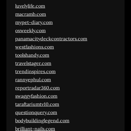
luvelylife.com
macramb.com
mypet-diary.com
oxweekly.com
panamacitydeckcontractors.com
westfashions.com
toolshandy.com
travelstager.com
trendinspires.com
rannyephul.com
reportradar360.com
swaggyfashion.com
taraftariumtv10.com
questionquery.com
bodybuildinglegend.com
brilliant-nails.com