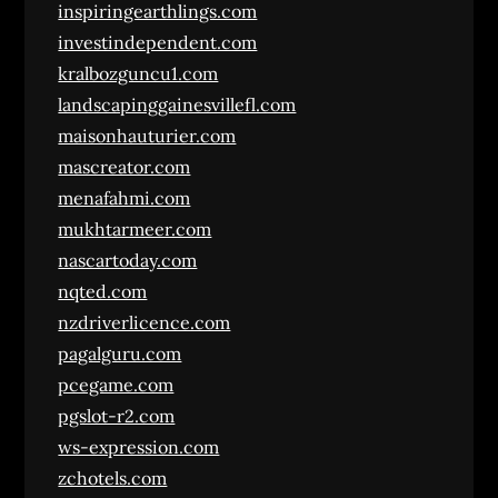
inspiringearthlings.com
investindependent.com
kralbozguncu1.com
landscapinggainesvillefl.com
maisonhauturier.com
mascreator.com
menafahmi.com
mukhtarmeer.com
nascartoday.com
nqted.com
nzdriverlicence.com
pagalguru.com
pcegame.com
pgslot-r2.com
ws-expression.com
zchotels.com