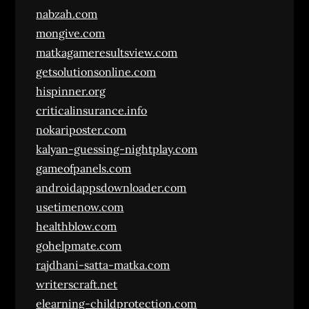
nabzah.com
mongive.com
matkagameresultsview.com
getsolutionsonline.com
hispinner.org
criticalinsurance.info
nokariposter.com
kalyan-guessing-nightplay.com
gameofpanels.com
androidappsdownloader.com
usetimenow.com
healthblow.com
gohelpmate.com
rajdhani-satta-matka.com
writerscraft.net
elearning-childprotection.com