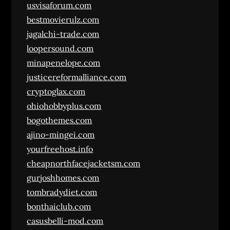
usvisaforum.com
bestmovierulz.com
jagalchi-trade.com
loopersound.com
minapenelope.com
justicereformalliance.com
cryptoglax.com
ohiohobbyplus.com
bogothemes.com
ajino-mingei.com
yourfreehost.info
cheapnorthfacejacketsm.com
gurjoshhomes.com
tombradydiet.com
bonthaiclub.com
casusbelli-mod.com