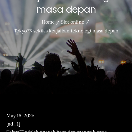
masa depan
Home
Slot online
Tokyo77: sekilas keajaiban teknologi masa depan
Posted
May 16, 2025
on
[ad_1]