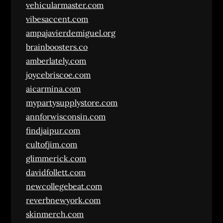
vehicularmaster.com
vibesaccent.com
ampajavierdemiguel.org
brainboosters.co
amberlately.com
joycebriscoe.com
aicarmina.com
mypartysupplystore.com
annforwisconsin.com
findjaipur.com
cultofjim.com
glimmerick.com
davidfollett.com
newcollegebeat.com
reverbnewyork.com
skinmerch.com