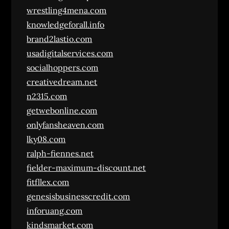
wrestling4mena.com
knowledgeforall.info
brand2lastio.com
usadigitalservices.com
socialhoppers.com
creativedream.net
n2315.com
getwebonline.com
onlyfansheaven.com
lky08.com
ralph-fiennes.net
fielder-maximum-discount.net
fitfllex.com
genesisbusinesscredit.com
inforuang.com
kindsmarket.com