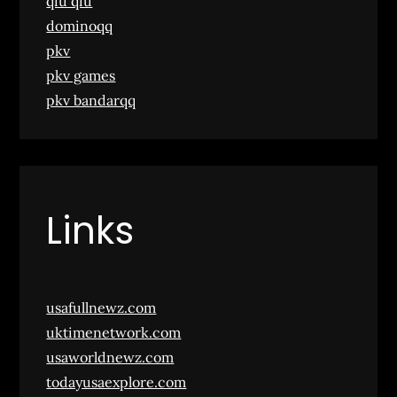
qiu qiu
dominoqq
pkv
pkv games
pkv bandarqq
Links
usafullnewz.com
uktimenetwork.com
usaworldnewz.com
todayusaexplore.com