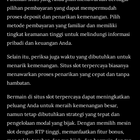
pilihan pembayaran yang dapat mempermudah
proses deposit dan penarikan kemenangan. Pilih
metode pembayaran yang familiar dan memiliki
tingkat keamanan tinggi untuk melindungi informasi
pribadi dan keuangan Anda.
Selain itu, periksa juga waktu yang dibutuhkan untuk
menarik kemenangan. Situs slot terpercaya biasanya
menawarkan proses penarikan yang cepat dan tanpa
hambatan.
Bermain di situs slot terpercaya dapat meningkatkan
peluang Anda untuk meraih kemenangan besar,
namun tetap dibutuhkan strategi yang tepat dan
pengelolaan modal yang bijak. Dengan memilih mesin
slot dengan RTP tinggi, memanfaatkan fitur bonus,