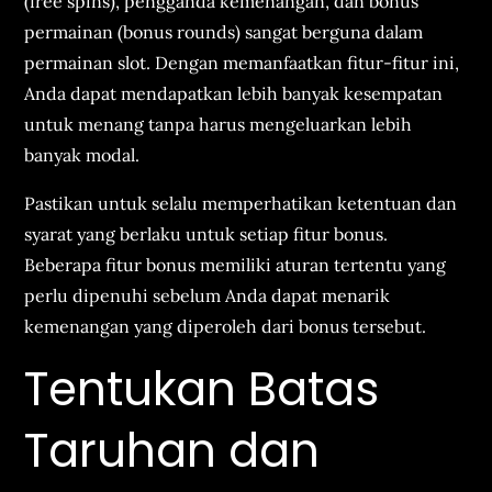
(free spins), pengganda kemenangan, dan bonus
permainan (bonus rounds) sangat berguna dalam
permainan slot. Dengan memanfaatkan fitur-fitur ini,
Anda dapat mendapatkan lebih banyak kesempatan
untuk menang tanpa harus mengeluarkan lebih
banyak modal.
Pastikan untuk selalu memperhatikan ketentuan dan
syarat yang berlaku untuk setiap fitur bonus.
Beberapa fitur bonus memiliki aturan tertentu yang
perlu dipenuhi sebelum Anda dapat menarik
kemenangan yang diperoleh dari bonus tersebut.
Tentukan Batas
Taruhan dan