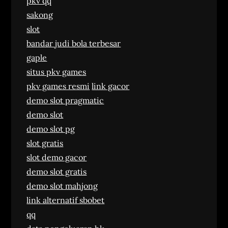
pkv qq
sakong
slot
bandar judi bola terbesar
gaple
situs pkv games
pkv games resmi
link gacor
demo slot pragmatic
demo slot
demo slot pg
slot gratis
slot demo gacor
demo slot gratis
demo slot mahjong
link alternatif sbobet
qq