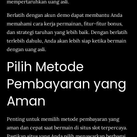
mempertaruhkan uang asli.
Berlatih dengan akun demo dapat membantu Anda
memahami cara kerja permainan, fitur-fitur bonus,
dan strategi taruhan yang lebih baik. Dengan berlatih
terlebih dahulu, Anda akan lebih siap ketika bermain
dengan uang asli.
Pilih Metode
Pembayaran yang
Aman
Penting untuk memilih metode pembayaran yang
aman dan cepat saat bermain di situs slot terpercaya.
Pastikan situs yang Anda pilih menawarkan berbagai