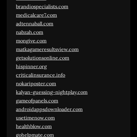
brandiospecialists.com
medicalcare7.com
adtennaball.com
nabzah.com
mongive.com
matkagameresultsview.com
getsolutionsonline.com
hispinner.org
criticalinsurance.info
nokariposter.com
kalyan-guessing-nightplay.com
gameofpanels.com
androidappsdownloader.com
usetimenow.com
healthblow.com
gohelpmate.com