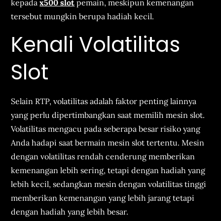
kepada
x500 slot
pemain, meskipun kemenangan
tersebut mungkin berupa hadiah kecil.
Kenali Volatilitas
Slot
Selain RTP, volatilitas adalah faktor penting lainnya
yang perlu dipertimbangkan saat memilih mesin slot.
Volatilitas mengacu pada seberapa besar risiko yang
Anda hadapi saat bermain mesin slot tertentu. Mesin
dengan volatilitas rendah cenderung memberikan
kemenangan lebih sering, tetapi dengan hadiah yang
lebih kecil, sedangkan mesin dengan volatilitas tinggi
memberikan kemenangan yang lebih jarang tetapi
dengan hadiah yang lebih besar.