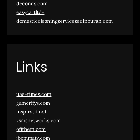
deconds.com
easycartltd-
domesticcleaningservicesedinburgh.com
Links
uae-times.com
gamerifys.com
inspiratif.net
vsmsnetworks.com
offthem.com
ibommatv.com