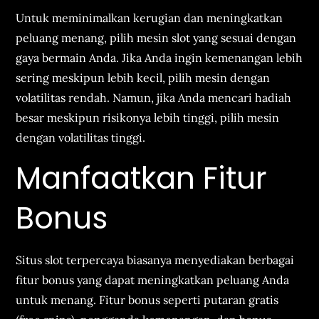
Untuk meminimalkan kerugian dan meningkatkan
peluang menang, pilih mesin slot yang sesuai dengan
gaya bermain Anda. Jika Anda ingin kemenangan lebih
sering meskipun lebih kecil, pilih mesin dengan
volatilitas rendah. Namun, jika Anda mencari hadiah
besar meskipun risikonya lebih tinggi, pilih mesin
dengan volatilitas tinggi.
Manfaatkan Fitur
Bonus
Situs slot terpercaya biasanya menyediakan berbagai
fitur bonus yang dapat meningkatkan peluang Anda
untuk menang. Fitur bonus seperti putaran gratis