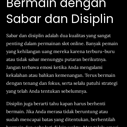
Bermain dengan
Sabar dan Disiplin
Sabar dan disiplin adalah dua kualitas yang sangat
penting dalam permainan slot online. Banyak pemain
yang kehilangan uang mereka karena terburu-buru
atau tidak sabar menunggu putaran berikutnya.
Jangan terbawa emosi ketika Anda mengalami
kekalahan atau bahkan kemenangan. Terus bermain
dengan tenang dan fokus, serta selalu patuhi strategi
yang telah Anda tentukan sebelumnya.
Disiplin juga berarti tahu kapan harus berhenti
bermain. Jika Anda merasa tidak beruntung atau
sudah mencapai batas yang ditentukan, berhentilah