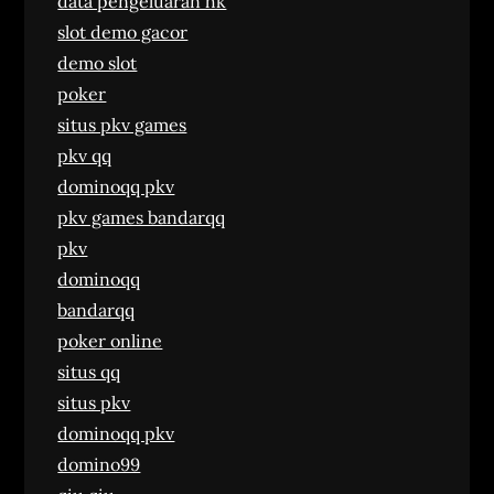
data pengeluaran hk
slot demo gacor
demo slot
poker
situs pkv games
pkv qq
dominoqq pkv
pkv games bandarqq
pkv
dominoqq
bandarqq
poker online
situs qq
situs pkv
dominoqq pkv
domino99