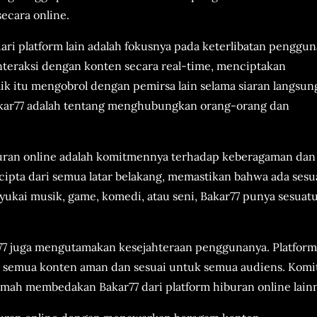
secara online.
ri platform lain adalah fokusnya pada keterlibatan penggun
teraksi dengan konten secara real-time, menciptakan
k itu mengobrol dengan pemirsa lain selama siaran langsun
 Bakar77 adalah tentang menghubungkan orang-orang dan
iburan online adalah komitmennya terhadap keberagaman dan
ncipta dari semua latar belakang, memastikan bahwa ada sesu
ukai musik, game, komedi, atau seni, Bakar77 punya sesuat
7 juga mengutamakan kesejahteraan penggunanya. Platform 
 semua konten aman dan sesuai untuk semua audiens. Kom
amah membedakan Bakar77 dari platform hiburan online lain