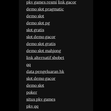
pkv games resmi
link gacor
demo slot pragmatic
demo slot
demo slot pg
slot gratis
slot demo gacor
demo slot gratis
demo slot mahjong
link alternatif sbobet
qq
data pengeluaran hk
slot demo gacor
demo slot
poker
situs pkv games
pkv qq