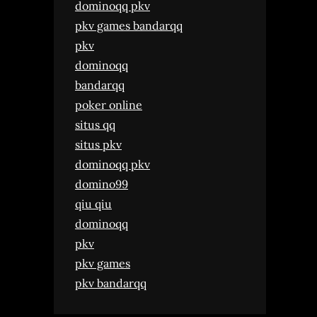
dominoqq pkv
pkv games bandarqq
pkv
dominoqq
bandarqq
poker online
situs qq
situs pkv
dominoqq pkv
domino99
qiu qiu
dominoqq
pkv
pkv games
pkv bandarqq