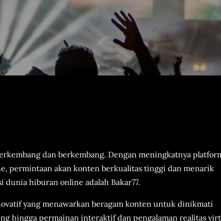
rus berkembang dan berkembang. Dengan meningkatnya platfor
ne, permintaan akan konten berkualitas tinggi dan menarik
i dunia hiburan online adalah Bakar77.
 inovatif yang menawarkan beragam konten untuk dinikmati
g hingga permainan interaktif dan pengalaman realitas virt