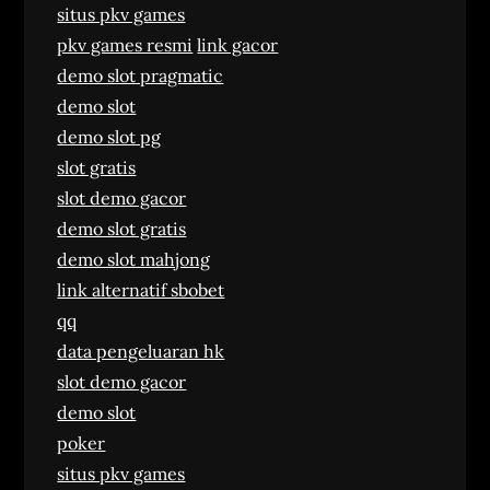
situs pkv games
pkv games resmi
link gacor
demo slot pragmatic
demo slot
demo slot pg
slot gratis
slot demo gacor
demo slot gratis
demo slot mahjong
link alternatif sbobet
qq
data pengeluaran hk
slot demo gacor
demo slot
poker
situs pkv games