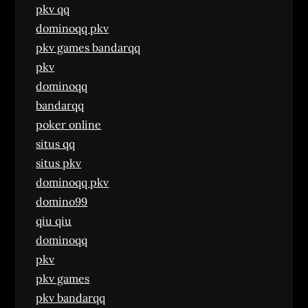
pkv qq
dominoqq pkv
pkv games bandarqq
pkv
dominoqq
bandarqq
poker online
situs qq
situs pkv
dominoqq pkv
domino99
qiu qiu
dominoqq
pkv
pkv games
pkv bandarqq