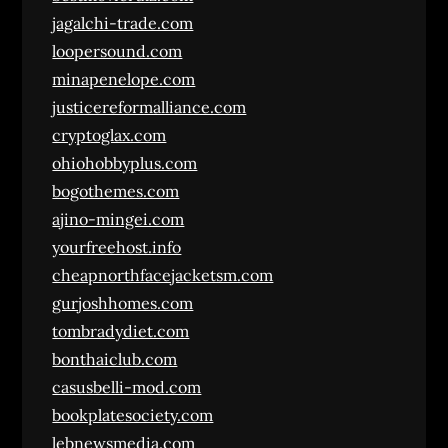
jagalchi-trade.com
loopersound.com
minapenelope.com
justicereformalliance.com
cryptoglax.com
ohiohobbyplus.com
bogothemes.com
ajino-mingei.com
yourfreehost.info
cheapnorthfacejacketsm.com
gurjoshhomes.com
tombradydiet.com
bonthaiclub.com
casusbelli-mod.com
bookplatesociety.com
lebnewsmedia.com