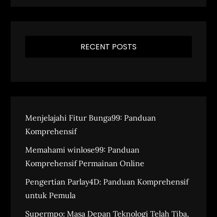
RECENT POSTS
Menjelajahi Fitur Bunga99: Panduan
Komprehensif
Memahami winlose99: Panduan
Komprehensif Permainan Online
Pengertian Parlay4D: Panduan Komprehensif
untuk Pemula
Supermpo: Masa Depan Teknologi Telah Tiba,