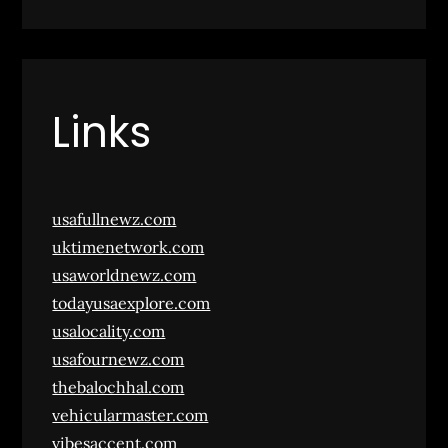
Links
usafullnewz.com
uktimenetwork.com
usaworldnewz.com
todayusaexplore.com
usalocality.com
usafournewz.com
thebalochhal.com
vehicularmaster.com
vibesaccent.com