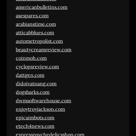
americanbulletins.com
asespares.com
arabianstime.com
atticabblues.com
autometropolist.com
beautycreamreview.com
coinmoh.com
cyclopsreview.com
dattgen.com
didoivatnang.com
dogsbarks.com
dwmsoftwarehouse.com
enjoytroyjackson.com
epicaimbots.com
etech4news.com
expresspsychedelicsshop.com