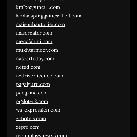
kralbozguncu1.com
landscapinggainesvillefl.com
maisonhauturier.com
mascreator.com
menafahmi.com
mukhtarmeer.com
nascartoday.com
nqted.com
nzdriverlicence.com
pagalguru.com
pcegame.com
pgslot-r2.com
ws-expression.com
zchotels.com
zepfo.com
technologynews5.com