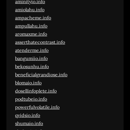
aminityio.info
amiolahu.info
ampacheme.info
ampullahu.info
aromaxme.info
asserthatecontrast.info
atenderme.info
bangumiio.info
bekosunhu.info
beneficialgrandiose.info
blomaio.info
dosellinfoplete.info
podtubeio.info
powerfulvolatile.info
qvidsio.info
shumaio.info