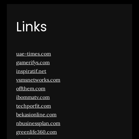
Links
uae-times.com
gamerifys.com
inspiratif.net
vsmsnetworks.com
offthem.com
ibommatv.com
techporfit.com
bekasionline.com
nbusinessplan.com
greenlife360.com