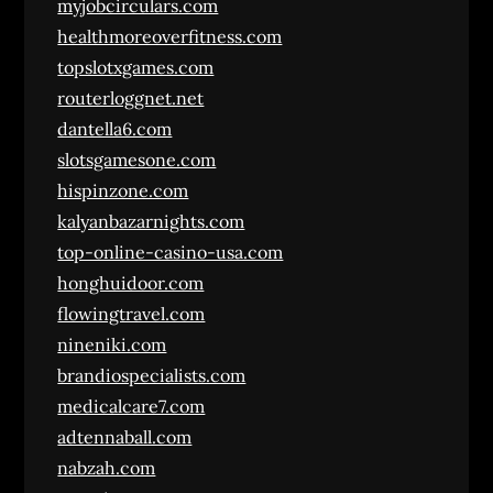
myjobcirculars.com
healthmoreoverfitness.com
topslotxgames.com
routerloggnet.net
dantella6.com
slotsgamesone.com
hispinzone.com
kalyanbazarnights.com
top-online-casino-usa.com
honghuidoor.com
flowingtravel.com
nineniki.com
brandiospecialists.com
medicalcare7.com
adtennaball.com
nabzah.com