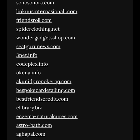
sonosonora.com
linkuusinternasional1.com
friendsroll.com
spiderclothing.net
wondergadgetsshop.com
seatgurunews.com
3net.info
codeplex.info
okena.info
akunidpropokerqq.com
bespokecardetailing.com
bestfriendscredit.com
elibrary.biz
eczema-naturalcures.com
astro-bath.com
aghapal.com