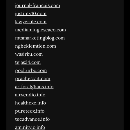
journal-francais.com
justintv10.com
lawyerule.com
mediamingleseaco.com
mtsmarketingblog.com
nghekiemtien.com
wasirku.com
tejas24.com
poolturbo.com
prachestait.com
artforafghans.info
airvendio.info
healthexe.info
puretecx.info
tecadvance.info
aminityio.info