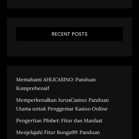
RECENT POSTS
Memahami AHLICASINO: Panduan
Komprehensif
Memperkenalkan JurusCasino: Panduan
Utama untuk Penggemar Kasino Online
Pengertian Plisbet: Fitur dan Manfaat
Menjelajahi Fitur Bunga99: Panduan