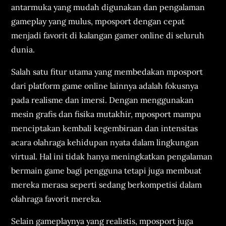
antarmuka yang mudah digunakan dan pengalaman
gameplay yang mulus, mposport dengan cepat
menjadi favorit di kalangan gamer online di seluruh
dunia.
Salah satu fitur utama yang membedakan mposport
dari platform game online lainnya adalah fokusnya
pada realisme dan imersi. Dengan menggunakan
mesin grafis dan fisika mutakhir, mposport mampu
menciptakan kembali kegembiraan dan intensitas
acara olahraga kehidupan nyata dalam lingkungan
virtual. Hal ini tidak hanya meningkatkan pengalaman
bermain game bagi pengguna tetapi juga membuat
mereka merasa seperti sedang berkompetisi dalam
olahraga favorit mereka.
Selain gameplaynya yang realistis, mposport juga