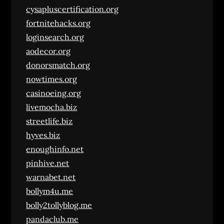
cysapluscertification.org
fortnitehacks.org
loginsearch.org
aodecor.org
donorsmatch.org
nowtimes.org
casinoeing.org
livemocha.biz
streetlife.biz
hyves.biz
enoughinfo.net
pinhive.net
warnabet.net
bollym4u.me
bolly2tollyblog.me
pandaclub.me