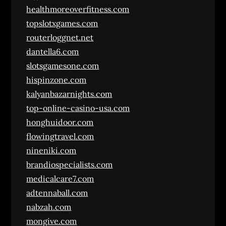
healthmoreoverfitness.com
topslotxgames.com
routerloggnet.net
dantella6.com
slotsgamesone.com
hispinzone.com
kalyanbazarnights.com
top-online-casino-usa.com
honghuidoor.com
flowingtravel.com
nineniki.com
brandiospecialists.com
medicalcare7.com
adtennaball.com
nabzah.com
mongive.com