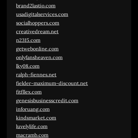
brand2lastio.com
usadigitalservices.com
socialhoppers.com
creativedream.net
n2315.com
getwebonline.com
onlyfansheaven.com
lky08.com
ralph-fiennes.net
fielder-maximum-discount.net
fitfllex.com
genesisbusinesscredit.com
inforuang.com
kindsmarket.com
luvelylife.com
macramb.com