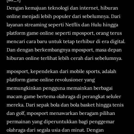
Dengan kemajuan teknologi dan internet, hiburan
online menjadi lebih populer dari sebelumnya. Dari
layanan streaming seperti Netflix dan Hulu hingga
platform game online seperti mposport, orang terus
mencari cara baru untuk tetap terhibur di era digital.
Dan dengan berkembangnya mposport, masa depan
hiburan online terlihat lebih cerah dari sebelumnya.
mposport, kependekan dari mobile sports, adalah
platform game online revolusioner yang
memungkinkan pengguna memainkan berbagai
macam game bertema olahraga di perangkat seluler
mereka. Dari sepak bola dan bola basket hingga tenis
dan golf, mposport menawarkan beragam pilihan
permainan yang diperuntukkan bagi penggemar
olahraga dari segala usia dan minat. Dengan