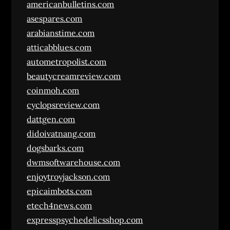
americanbulletins.com
asespares.com
arabianstime.com
atticabblues.com
autometropolist.com
beautycreamreview.com
coinmoh.com
cyclopsreview.com
dattgen.com
didoivatnang.com
dogsbarks.com
dwmsoftwarehouse.com
enjoytroyjackson.com
epicaimbots.com
etech4news.com
expresspsychedelicsshop.com