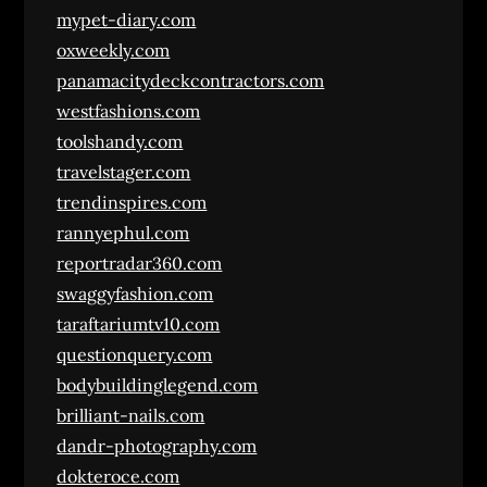
mypet-diary.com
oxweekly.com
panamacitydeckcontractors.com
westfashions.com
toolshandy.com
travelstager.com
trendinspires.com
rannyephul.com
reportradar360.com
swaggyfashion.com
taraftariumtv10.com
questionquery.com
bodybuildinglegend.com
brilliant-nails.com
dandr-photography.com
dokteroce.com