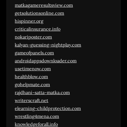
matkagameresultsview.com
getsolutionsonline.com
hispinner.org
criticalinsurance.info
nokariposter.com
kalyan-guessing-nightplay.com
gameofpanels.com
androidappsdownloader.com
usetimenow.com
healthblow.com
gohelpmate.com
rajdhani-satta-matka.com
writerscraft.net
elearning-childprotection.com
wrestling4mena.com
knowledgeforall.info