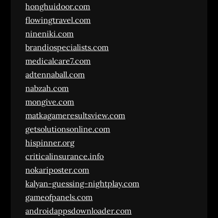
honghuidoor.com
flowingtravel.com
nineniki.com
brandiospecialists.com
medicalcare7.com
adtennaball.com
nabzah.com
mongive.com
matkagameresultsview.com
getsolutionsonline.com
hispinner.org
criticalinsurance.info
nokariposter.com
kalyan-guessing-nightplay.com
gameofpanels.com
androidappsdownloader.com