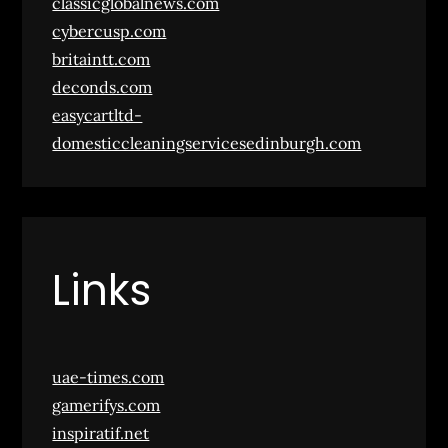
classicglobalnews.com
cybercusp.com
britaintt.com
deconds.com
easycartltd-
domesticcleaningservicesedinburgh.com
Links
uae-times.com
gamerifys.com
inspiratif.net