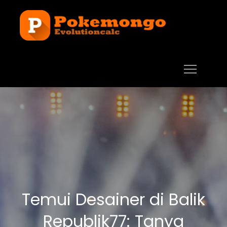
Skip
to
Slot Ga
Pragmatic Pla
content
Malam 
menghadirka
dari
slot gacor
Pragma
malam ini
Play,
dengan
Kemen
peluang
Maxwin
maxwin yang
Terjam
terjamin.
Pilihan terbai
untuk Anda
yang ingin
hasil
Temui Desainer di Balik
maksimal.
Republik77: Tanya