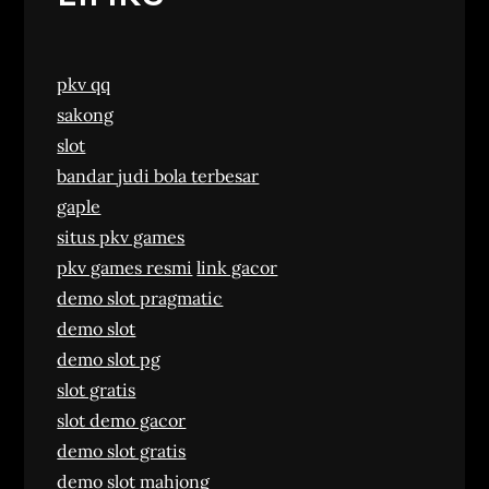
pkv qq
sakong
slot
bandar judi bola terbesar
gaple
situs pkv games
pkv games resmi
link gacor
demo slot pragmatic
demo slot
demo slot pg
slot gratis
slot demo gacor
demo slot gratis
demo slot mahjong