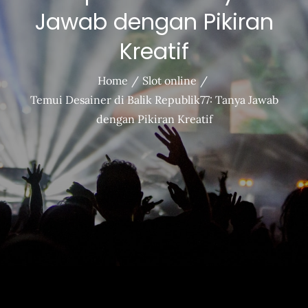
Jawab dengan Pikiran
Kreatif
Home
Slot online
Temui Desainer di Balik Republik77: Tanya Jawab
dengan Pikiran Kreatif