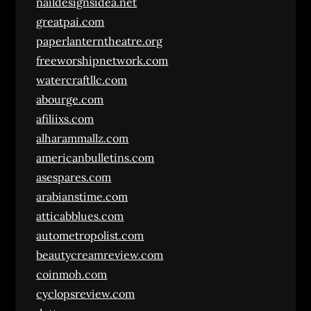
naildesignsidea.net
greatpai.com
paperlanterntheatre.org
freeworshipnetwork.com
watercraftllc.com
abourge.com
afiliixs.com
alharammallz.com
americanbulletins.com
asespares.com
arabianstime.com
atticabblues.com
autometropolist.com
beautycreamreview.com
coinmoh.com
cyclopsreview.com