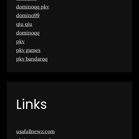
dominoqq pkv
domino99
qiu qiu
dominoqq
pkv
pkv games
pkv bandarqq
Links
usafullnewz.com