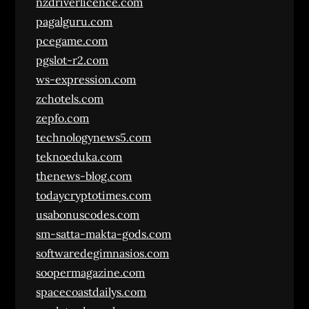
nzdriverlicence.com
pagalguru.com
pcegame.com
pgslot-r2.com
ws-expression.com
zchotels.com
zepfo.com
technologynews5.com
teknoeduka.com
thenews-blog.com
todaycryptotimes.com
usabonuscodes.com
sm-satta-makta-gods.com
softwaredegimnasios.com
soopermagazine.com
spacecoastdailys.com