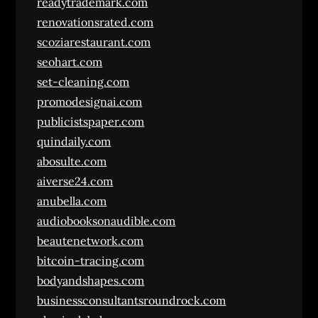
readytrademark.com
renovationsrated.com
scoziarestaurant.com
seohart.com
set-cleaning.com
promodesignai.com
publicistspaper.com
quindaily.com
abosulte.com
aiverse24.com
anubella.com
audiobooksonaudible.com
beautenetwork.com
bitcoin-tracing.com
bodyandshapes.com
businessconsultantsroundrock.com