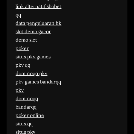
link alternatif sbobet
qq
data pengeluaran hk
slot demo gacor
demo slot
poker
situs pkv games
pkv qq
dominoqq pkv
pkv games bandarqq
pkv
dominoqq
bandarqq
poker online
situs qq
situs pkv