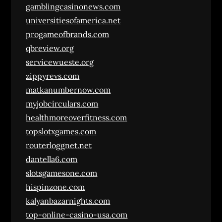
gamblingcasinonews.com
universitiesofamerica.net
progameofbrands.com
qbreview.org
servicewueste.org
zippyrevs.com
matkanumbernow.com
myjobcirculars.com
healthmoreoverfitness.com
topslotxgames.com
routerloggnet.net
dantella6.com
slotsgamesone.com
hispinzone.com
kalyanbazarnights.com
top-online-casino-usa.com