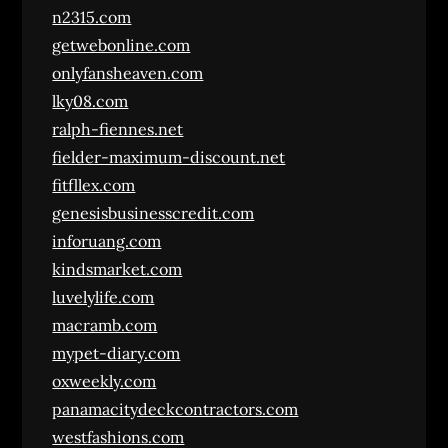
n2315.com
getwebonline.com
onlyfansheaven.com
lky08.com
ralph-fiennes.net
fielder-maximum-discount.net
fitfllex.com
genesisbusinesscredit.com
inforuang.com
kindsmarket.com
luvelylife.com
macramb.com
mypet-diary.com
oxweekly.com
panamacitydeckcontractors.com
westfashions.com