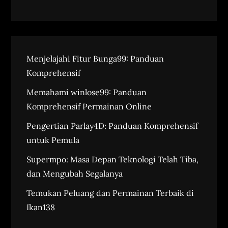
Menjelajahi Fitur Bunga99: Panduan
Komprehensif
Memahami winlose99: Panduan
Komprehensif Permainan Online
Pengertian Parlay4D: Panduan Komprehensif
untuk Pemula
Supermpo: Masa Depan Teknologi Telah Tiba,
dan Mengubah Segalanya
Temukan Peluang dan Permainan Terbaik di
Ikan138