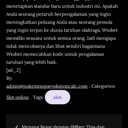
menetapkan standar baru untuk industri ini. Apakah
Anda seorang petaruh berpengalaman yang ingin
meningkatkan peluang Anda atau seorang pemula
yang ingin terjun ke dunia taruhan olahraga, Wtobet
memiliki sesuatu untuk semua orang. Jadi mengapa
tidak mencobanya dan lihat sendiri bagaimana
Wtobet memecahkan kode untuk pengalaman
taruhan yang lebih baik.
[ad_2]
By:
admin@pokemongoevolutioncalc.com
Categories:
Slot online
Tags:
slot
Post
Menang Besar dengan 188bet: Tips dan