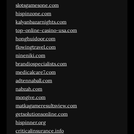
slotsgamesone.com
hispinzone.com
kalyanbazarnights.com
top-online-casino-usa.com
honghuidoor.com
flowingtravel.com
nineniki.com
brandiospecialists.com
medicalcare7.com
adtennaball.com
nabzah.com
mongive.com
matkagameresultsview.com
getsolutionsonline.com
hispinner.org
criticalinsurance.info