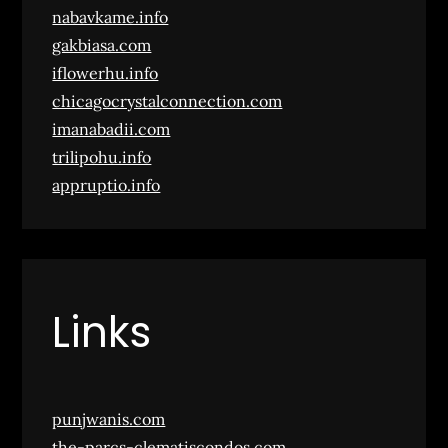
nabavkame.info
gakbiasa.com
iflowerhu.info
chicagocrystalconnection.com
imanabadii.com
trilipohu.info
appruptio.info
Links
punjwanis.com
the-parcs-clematiscondos.com