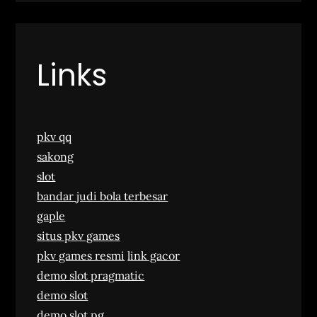
Links
pkv qq
sakong
slot
bandar judi bola terbesar
gaple
situs pkv games
pkv games resmi
link gacor
demo slot pragmatic
demo slot
demo slot pg