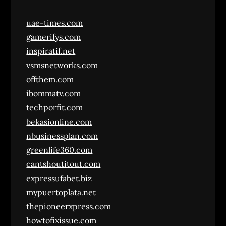
uae-times.com
gamerifys.com
inspiratif.net
vsmsnetworks.com
offthem.com
ibommatv.com
techporfit.com
bekasionline.com
nbusinessplan.com
greenlife360.com
cantshoutitout.com
expressufabet.biz
mypuertoplata.net
thepioneerxpress.com
howtofixissue.com