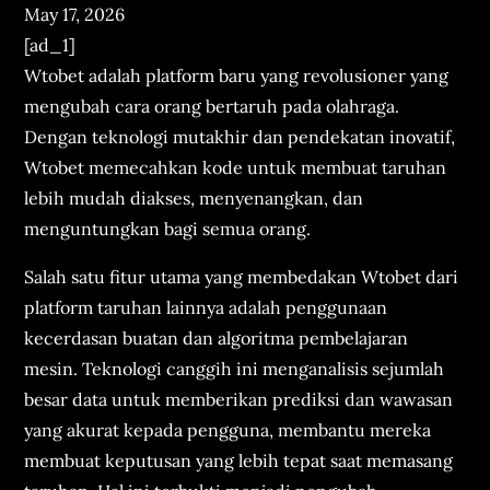
Posted
May 17, 2026
on
[ad_1]
Wtobet adalah platform baru yang revolusioner yang
mengubah cara orang bertaruh pada olahraga.
Dengan teknologi mutakhir dan pendekatan inovatif,
Wtobet memecahkan kode untuk membuat taruhan
lebih mudah diakses, menyenangkan, dan
menguntungkan bagi semua orang.
Salah satu fitur utama yang membedakan Wtobet dari
platform taruhan lainnya adalah penggunaan
kecerdasan buatan dan algoritma pembelajaran
mesin. Teknologi canggih ini menganalisis sejumlah
besar data untuk memberikan prediksi dan wawasan
yang akurat kepada pengguna, membantu mereka
membuat keputusan yang lebih tepat saat memasang