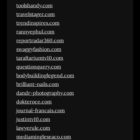
toolshandy.com
travelstager.com
trendinspires.com
rannyephul.com
reportradar360.com
swaggyfashion.com
taraftariumtv10.com
questionquery.com
bodybuildinglegend.com
brilliant-nails.com
dandr-photography.com
dokteroce.com
journal-francais.com
justintv10.com
lawyerule.com
mediamingleseaco.com