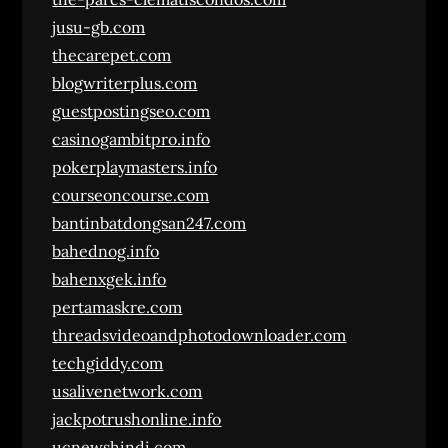
jusu-gb.com
thecarepet.com
blogwriterplus.com
guestpostingseo.com
casinogambitpro.info
pokerplaymasters.info
courseoncourse.com
bantinbatdongsan247.com
bahednog.info
bahenxgek.info
pertamaskre.com
threadsvideoandphotodownloader.com
techgiddy.com
usalivenetwork.com
jackpotrushonline.info
ucnewshindi.com