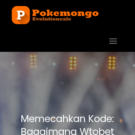
Skip
to
Slot Ga
Pragmatic Pla
content
Malam 
menghadirka
dari
slot gacor
Pragma
malam ini
Play,
dengan
Kemen
peluang
Maxwin
maxwin yang
Terjam
terjamin.
Pilihan terbai
untuk Anda
yang ingin
hasil
Memecahkan Kode:
maksimal.
Bagaimana Wtobet