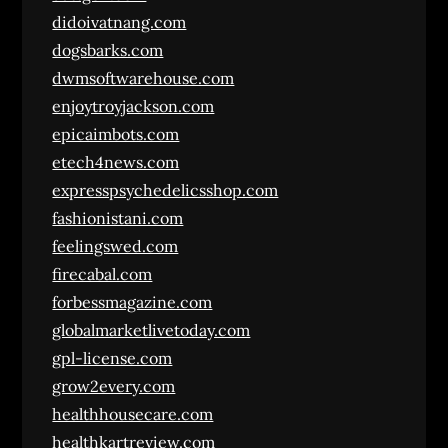
didoivatnang.com
dogsbarks.com
dwmsoftwarehouse.com
enjoytroyjackson.com
epicaimbots.com
etech4news.com
expresspsychedelicsshop.com
fashionistani.com
feelingswed.com
firecabal.com
forbessmagazine.com
globalmarketlivetoday.com
gpl-license.com
grow2every.com
healthhousecare.com
healthkartreview.com