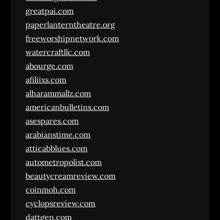
greatpai.com
paperlanterntheatre.org
freeworshipnetwork.com
watercraftllc.com
abourge.com
afiliixs.com
alharammallz.com
americanbulletins.com
asespares.com
arabianstime.com
atticabblues.com
autometropolist.com
beautycreamreview.com
coinmoh.com
cyclopsreview.com
dattgen.com