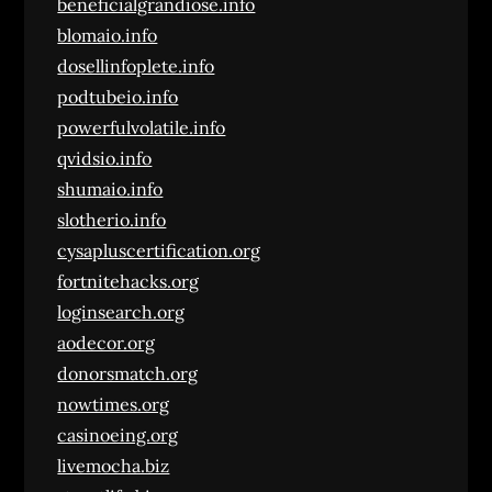
beneficialgrandiose.info
blomaio.info
dosellinfoplete.info
podtubeio.info
powerfulvolatile.info
qvidsio.info
shumaio.info
slotherio.info
cysapluscertification.org
fortnitehacks.org
loginsearch.org
aodecor.org
donorsmatch.org
nowtimes.org
casinoeing.org
livemocha.biz