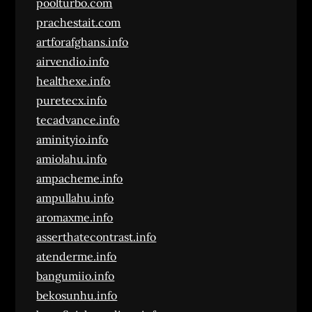
poolturbo.com
prachestait.com
artforafghans.info
airvendio.info
healthexe.info
puretecx.info
tecadvance.info
aminityio.info
amiolahu.info
ampacheme.info
ampullahu.info
aromaxme.info
asserthatecontrast.info
atenderme.info
bangumiio.info
bekosunhu.info