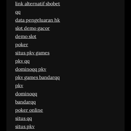
link alternatif sbobet
qq
data pengeluaran hk
slot demo gacor
demo slot
poker
situs pkv games
pkv qq
dominoqq pkv
pkv games bandarqq
pkv
dominoqq
bandarqq
poker online
situs qq
situs pkv