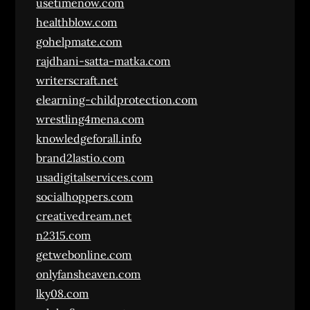
usetimenow.com
healthblow.com
gohelpmate.com
rajdhani-satta-matka.com
writerscraft.net
elearning-childprotection.com
wrestling4mena.com
knowledgeforall.info
brand2lastio.com
usadigitalservices.com
socialhoppers.com
creativedream.net
n2315.com
getwebonline.com
onlyfansheaven.com
lky08.com