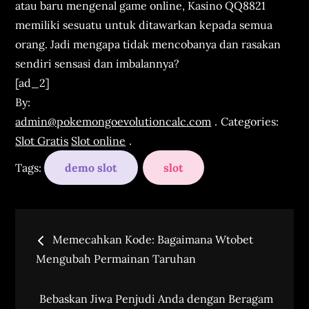
atau baru mengenal game online, Kasino QQ8821
memiliki sesuatu untuk ditawarkan kepada semua
orang. Jadi mengapa tidak mencobanya dan rasakan
sendiri sensasi dan imbalannya?
[ad_2]
By:
admin@pokemongoevolutioncalc.com
Categories:
Slot Gratis
Slot online
Tags:
demo slot
slot
Post
Memecahkan Kode: Bagaimana Wtobet
navigation
Mengubah Permainan Taruhan
Bebaskan Jiwa Penjudi Anda dengan Beragam