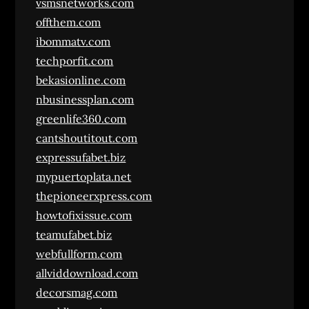
vsmsnetworks.com
offthem.com
ibommatv.com
techporfit.com
bekasionline.com
nbusinessplan.com
greenlife360.com
cantshoutitout.com
expressufabet.biz
mypuertoplata.net
thepioneerxpress.com
howtofixissue.com
teamufabet.biz
webfullform.com
allviddownload.com
decorsmag.com