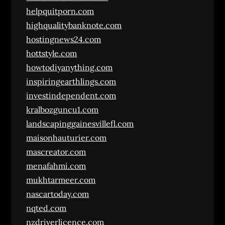
helpquitporn.com
highqualitybanknote.com
hostingnews24.com
hottstyle.com
howtodiyanything.com
inspiringearthlings.com
investindependent.com
kralbozguncu1.com
landscapinggainesvillefl.com
maisonhauturier.com
mascreator.com
menafahmi.com
mukhtarmeer.com
nascartoday.com
nqted.com
nzdriverlicence.com