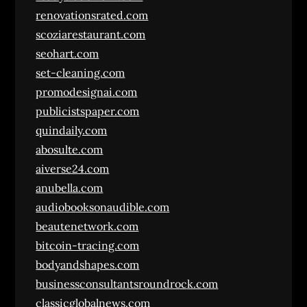
renovationsrated.com
scoziarestaurant.com
seohart.com
set-cleaning.com
promodesignai.com
publicistspaper.com
quindaily.com
abosulte.com
aiverse24.com
anubella.com
audiobooksonaudible.com
beautenetwork.com
bitcoin-tracing.com
bodyandshapes.com
businessconsultantsroundrock.com
classicglobalnews.com