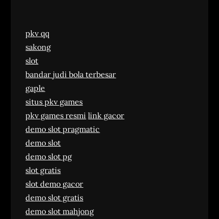
pkv qq
sakong
slot
bandar judi bola terbesar
gaple
situs pkv games
pkv games resmi
link gacor
demo slot pragmatic
demo slot
demo slot pg
slot gratis
slot demo gacor
demo slot gratis
demo slot mahjong