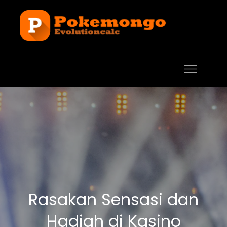
Skip
to
Slot Ga
Pragmatic Pla
content
Malam 
menghadirka
dari
slot gacor
Pragma
malam ini
Play,
dengan
Kemen
peluang
Maxwin
maxwin yang
Terjam
terjamin.
Pilihan terbai
untuk Anda
yang ingin
hasil
Rasakan Sensasi dan
maksimal.
Hadiah di Kasino