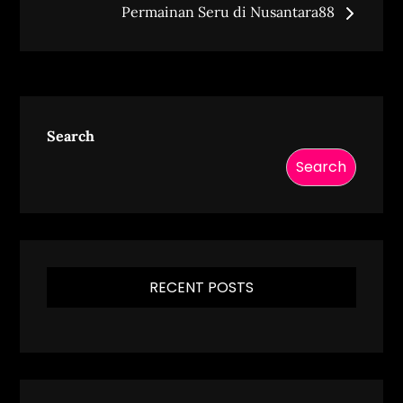
Permainan Seru di Nusantara88
Search
Search
RECENT POSTS