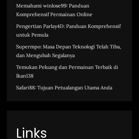
Memahami winlose99: Panduan
Komprehensif Permainan Online
Pengertian Parlay4D: Panduan Komprehensif
untuk Pemula
Supermpo: Masa Depan Teknologi Telah Tiba,
dan Mengubah Segalanya
Temukan Peluang dan Permainan Terbaik di
Ikan138
Safari88: Tujuan Petualangan Utama Anda
Links